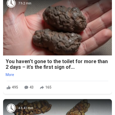
7 h 2 min
You haven’t gone to the toilet for more than
2 days – it's the first sign of...
More
495
43
165
4 h 41 min