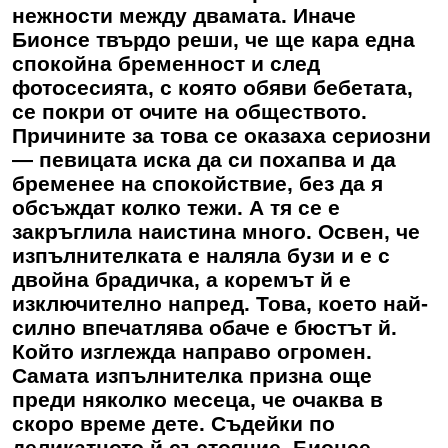
нежности между двамата. Иначе
Бионсе твърдо реши, че ще кара една
спокойна бременност и след
фотосесията, с която обяви бебетата,
се покри от очите на обществото.
Причините за това се оказаха сериозни
— певицата иска да си похапва и да
бременее на спокойствие, без да я
обсъждат колко тежи. А тя се е
закръглила наистина много. Освен, че
изпълнителката е наляла бузи и е с
двойна брадичка, а коремът й е
изключително напред. Това, което най-
силно впечатлява обаче е бюстът й.
Който изглежда направо огромен.
Самата изпълнителка призна още
преди няколко месеца, че очаква в
скоро време дете. Съдейки по
деликатното й състояние, Бионсе