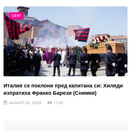
СВЯТ
Италия се поклони пред капитана си: Хиляди
изпратиха Франко Барези (Снимки)
AUGUST 05, 2026
1120