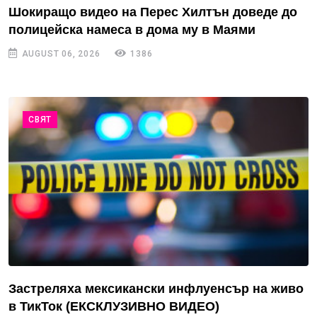
Шокиращо видео на Перес Хилтън доведе до
полицейска намеса в дома му в Маями
AUGUST 06, 2026
1386
СВЯТ
Застреляха мексикански инфлуенсър на живо
в ТикТок (ЕКСКЛУЗИВНО ВИДЕО)