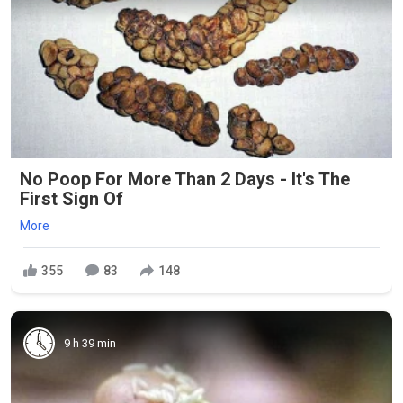
No Poop For More Than 2 Days - It's The
First Sign Of
More
355
83
148
9 h 39 min