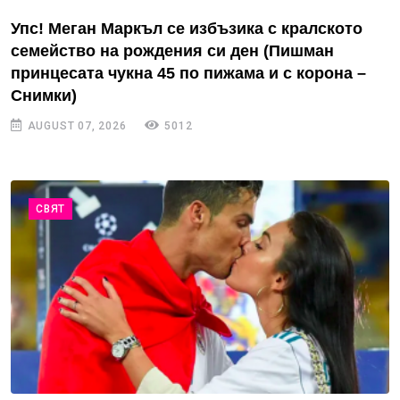
Упс! Меган Маркъл се избъзика с кралското
семейство на рождения си ден (Пишман
принцесата чукна 45 по пижама и с корона –
Снимки)
AUGUST 07, 2026
5012
СВЯТ