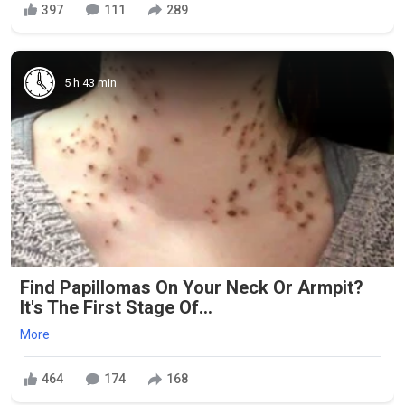
397
111
289
5 h 43 min
Find Papillomas On Your Neck Or Armpit?
It's The First Stage Of...
More
464
174
168