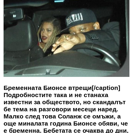
Бременната Бионсе втрещи[/caption]
Подробностите така и не станаха
известни за обществото, но скандалът
бе тема на разговори месеци наред.
Малко след това Соланж се омъжи, а
още миналата година Бионсе обяви, че
е бременна. Бебетата се очаква до дни,