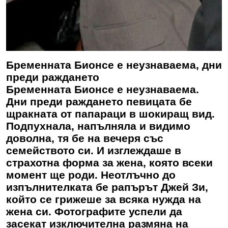
Бременната Бионсе е неузнаваема, дни
преди раждането
Бременната Бионсе е неузнаваема.
Дни преди раждането певицата бе
щракната от папараци в шокиращ вид.
Подпухнала, напълняла и видимо
доволна, тя бе на вечеря със
семейството си. И изглеждаше в
страхотна форма за жена, която всеки
момент ще роди. Неотлъчно до
изпълнителката бе рапърът Джей Зи,
който се грижеше за всяка нужда на
жена си. Фотографите успели да
засекат изключителна размяна на