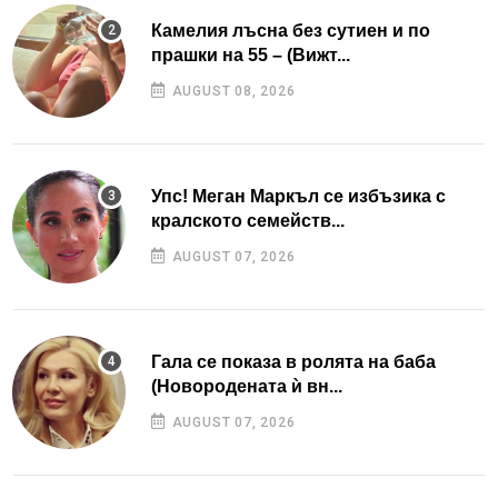
Камелия лъсна без сутиен и по
прашки на 55 – (Вижт...
AUGUST 08, 2026
Упс! Меган Маркъл се избъзика с
кралското семейств...
AUGUST 07, 2026
Гала се показа в ролята на баба
(Новородената ѝ вн...
AUGUST 07, 2026