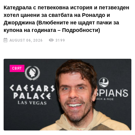
Катедрала с петвековна история и петзвезден
хотел цанени за сватбата на Роналдо и
Джорджина (Влюбените не щадят пачки за
купона на годината – Подробности)
AUGUST 06, 2026
3199
СВЯТ