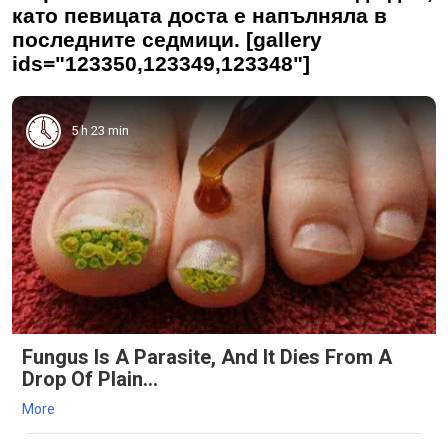
като певицата доста е напълняла в
последните седмици. [gallery
ids="123350,123349,123348"]
5 h 23 min
Fungus Is A Parasite, And It Dies From A
Drop Of Plain...
More