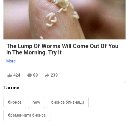
The Lump Of Worms Will Come Out Of You
In The Morning. Try It
More
424
89
239
Тагове:
бионсе
new
бионсе близнаци
бременната бионсе