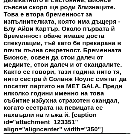
съвсем скоро ще роди близнаците.
Това е втора бременност за
изпълнителката, която има дъщеря -
Блу Айви Картър. Около първата й
бременност обаче имаше доста
спекулации, тъй като бе прекарана в
почти пълна секретност. Бременната
Бионсе, освен да стои далеч от
медиите, стои далеч и от скандалите.
Както се говори, тази година нито тя,
нито сестра й Соланж Ноулс смятат да
посетят партито на MET GALA. Преди
няколко години именно на това
събитие избухна страхотен скандал,
когато сестрата на певицата се
нахвърли на мъжа й. [caption
id="attachment_123351"
align="aligncenter" width="350"]