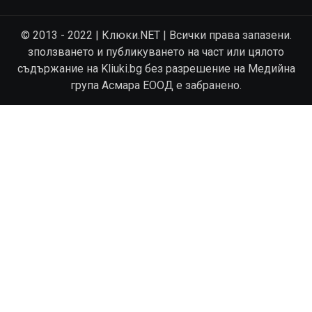
© 2013 - 2022 | Клюки.NET | Всички права запазени.
зползването и публикуването на част или цялото
съдържание на Kliuki.bg без разрешение на Медийна
група Асмара ЕООД е забранено.