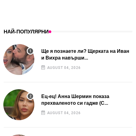
НАЙ-ПОПУЛЯРНИ
Ще я познаете ли? Щерката на Иван
и Вихра навърши...
AUGUST 04, 2026
Ец-ец! Анна Шермин показа
прехваленото си гадже (С...
AUGUST 04, 2026