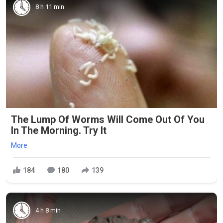
8 h 11 min
The Lump Of Worms Will Come Out Of You
In The Morning. Try It
More
184
180
139
4 h 8 min