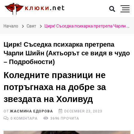
Начало
Свят
Цирк! Съседка психарка претрепа Чарли Шийн (Актьорът се видя в чудо – Подробности)
Цирк! Съседка психарка претрепа
Чарли Шийн (Актьорът се видя в чудо
– Подробности)
Коледните празници не
потръгнаха на добре за
звездата на Холивуд
ОТ
ЖАСМИНА ЕДОРОВА
DECEMBER 23, 2023
0 КОМЕНТАРА
3696 ПРОЧИТА