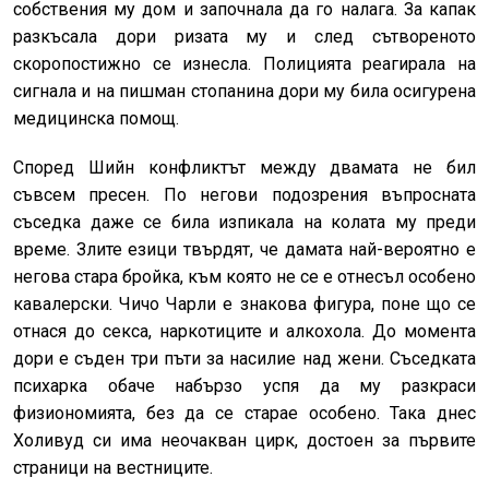
собствения му дом и започнала да го налага. За капак
разкъсала дори ризата му и след сътвореното
скоропостижно се изнесла. Полицията реагирала на
сигнала и на пишман стопанина дори му била осигурена
медицинска помощ.
Според Шийн конфликтът между двамата не бил
съвсем пресен. По негови подозрения въпросната
съседка даже се била изпикала на колата му преди
време. Злите езици твърдят, че дамата най-вероятно е
негова стара бройка, към която не се е отнесъл особено
кавалерски. Чичо Чарли е знакова фигура, поне що се
отнася до секса, наркотиците и алкохола. До момента
дори е съден три пъти за насилие над жени. Съседката
психарка обаче набързо успя да му разкраси
физиономията, без да се старае особено. Така днес
Холивуд си има неочакван цирк, достоен за първите
страници на вестниците.