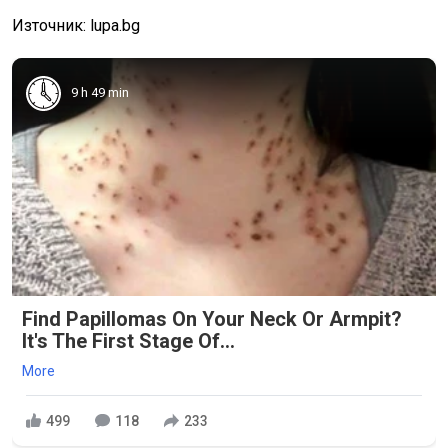
Източник: lupa.bg
9 h 49 min
Find Papillomas On Your Neck Or Armpit?
It's The First Stage Of...
More
499
118
233