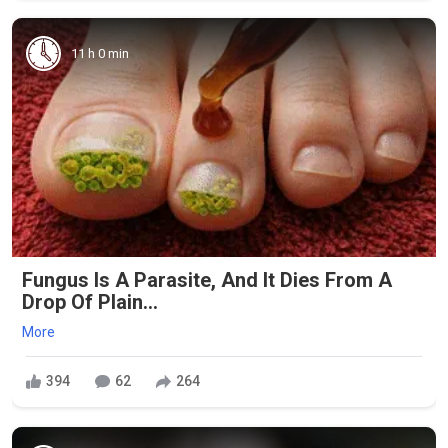
11 h 0 min
Fungus Is A Parasite, And It Dies From A
Drop Of Plain...
More
394
62
264