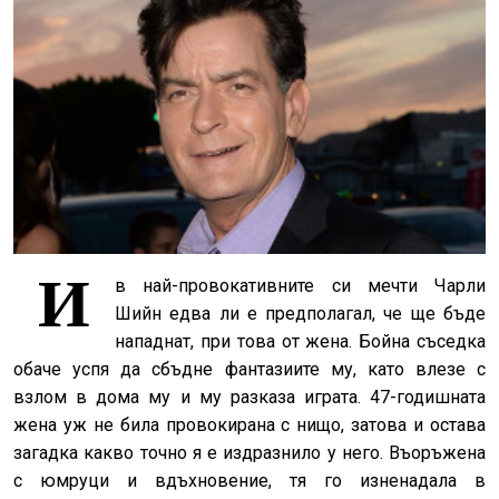
И
в най-провокативните си мечти Чарли
Шийн едва ли е предполагал, че ще бъде
нападнат, при това от жена. Бойна съседка
обаче успя да сбъдне фантазиите му, като влезе с
взлом в дома му и му разказа играта. 47-годишната
жена уж не била провокирана с нищо, затова и остава
загадка какво точно я е издразнило у него. Въоръжена
с юмруци и вдъхновение, тя го изненадала в