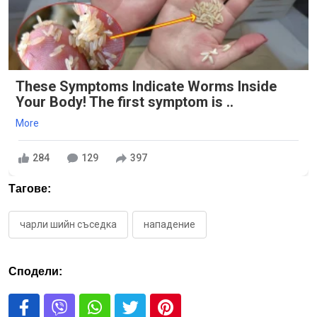
These Symptoms Indicate Worms Inside
Your Body! The first symptom is ..
More
284
129
397
Тагове:
чарли шийн съседка
нападение
Сподели: