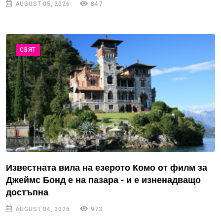
AUGUST 05, 2026
847
СВЯТ
Известната вила на езерото Комо от филм за
Джеймс Бонд е на пазара - и е изненадващо
достъпна
AUGUST 04, 2026
973