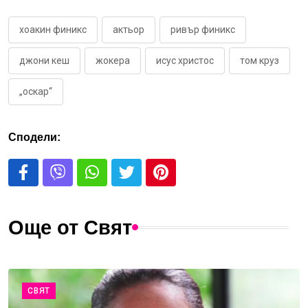
хоакин финикс
актьор
ривър финикс
джони кеш
жокера
исус христос
том круз
„оскар“
Сподели:
Още от Свят
СВЯТ