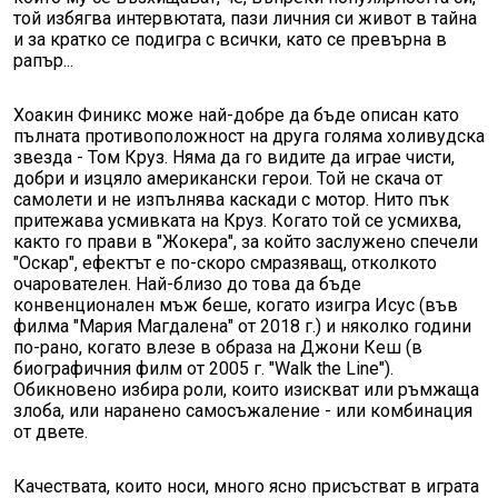
той избягва интервютата, пази личния си живот в тайна
и за кратко се подигра с всички, като се превърна в
рапър...
Хоакин Финикс може най-добре да бъде описан като
пълната противоположност на друга голяма холивудска
звезда - Том Круз. Няма да го видите да играе чисти,
добри и изцяло американски герои. Той не скача от
самолети и не изпълнява каскади с мотор. Нито пък
притежава усмивката на Круз. Когато той се усмихва,
както го прави в "Жокера", за който заслужено спечели
"Оскар", ефектът е по-скоро смразяващ, отколкото
очарователен. Най-близо до това да бъде
конвенционален мъж беше, когато изигра Исус (във
филма "Мария Магдалена" от 2018 г.) и няколко години
по-рано, когато влезе в образа на Джони Кеш (в
биографичния филм от 2005 г. "Walk the Line").
Обикновено избира роли, които изискват или ръмжаща
злоба, или наранено самосъжаление - или комбинация
от двете.
Качествата, които носи, много ясно присъстват в играта