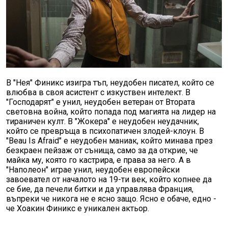
В "Нея" Финикс изигра тъп, неудобен писател, който се
влюбва в своя асистент с изкуствен интелект. В
"Господарят" е унил, неудобен ветеран от Втората
световна война, който попада под магията на лидер на
тираничен култ. В "Жокера" е неудобен неудачник,
който се превръща в психопатичен злодей-клоун. В
"Beau Is Afraid" е неудобен маниак, който минава през
безкраен пейзаж от сънища, само за да открие, че
майка му, която го кастрира, е права за него. А в
"Наполеон" играе унил, неудобен европейски
завоевател от началото на 19-ти век, който копнее да
се бие, да печели битки и да управлява Франция,
въпреки че никога не е ясно защо. Ясно е обаче, едно -
че Хоакин Финикс е уникален актьор.