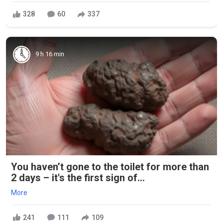
328
60
337
9 h 16 min
You haven’t gone to the toilet for more than
2 days – it's the first sign of...
More
241
111
109