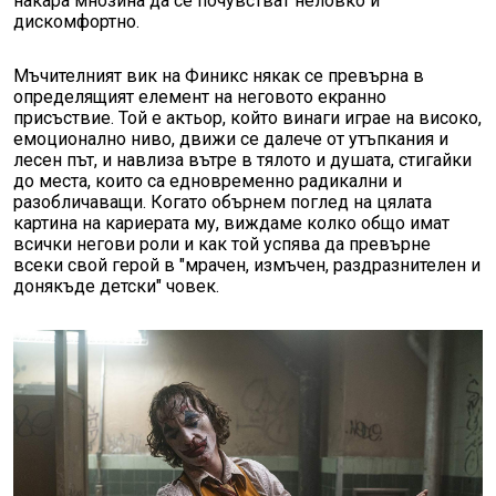
накара мнозина да се почувстват неловко и
дискомфортно.
Мъчителният вик на Финикс някак се превърна в
определящият елемент на неговото екранно
присъствие. Той е актьор, който винаги играе на високо,
емоционално ниво, движи се далече от утъпкания и
лесен път, и навлиза вътре в тялото и душата, стигайки
до места, които са едновременно радикални и
разобличаващи. Когато обърнем поглед на цялата
картина на кариерата му, виждаме колко общо имат
всички негови роли и как той успява да превърне
всеки свой герой в "мрачен, измъчен, раздразнителен и
донякъде детски" човек.