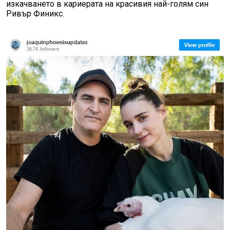
изкачването в кариерата на красивия най-голям син
Ривър Финикс.