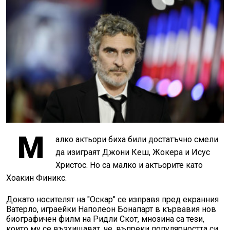
М
алко актьори биха били достатъчно смели
да изиграят Джони Кеш, Жокера и Исус
Христос. Но са малко и актьорите като
Хоакин Финикс.
Докато носителят на "Оскар" се изправя пред екранния
Ватерло, играейки Наполеон Бонапарт в кървавия нов
биографичен филм на Ридли Скот, мнозина са тези,
които му се възхищават, че, въпреки популярността си,