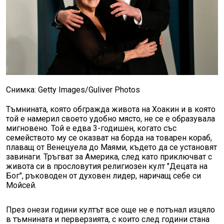
Снимка: Getty Images/Guliver Photos
Тъмнината, която обгражда живота на Хоакин и в която
той е намерил своето удобно място, не се е образувала
мигновено. Той е едва 3-годишен, когато със
семейството му се оказват на борда на товарен кораб,
плаващ от Венецуела до Маями, където да се установят
завинаги. Тръгват за Америка, след като приключват с
живота си в прословутия религиозен култ "Децата на
Бог", ръководен от духовен лидер, наричащ себе си
Мойсей.
През онези години култът все още не е потънал изцяло
в тъмнината и перверзията, с които след години стана