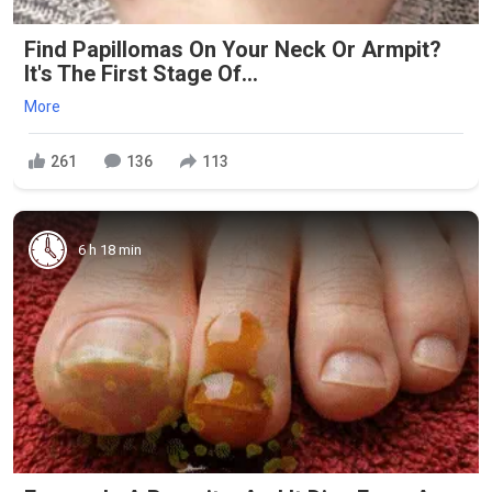
Find Papillomas On Your Neck Or Armpit?
It's The First Stage Of...
More
261
136
113
6 h 18 min