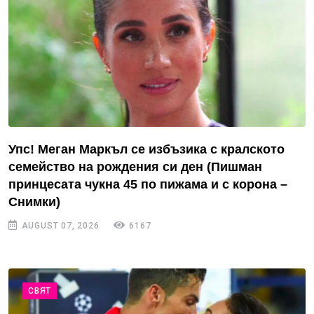
Упс! Меган Маркъл се избъзика с кралското
семейство на рождения си ден (Пишман
принцесата чукна 45 по пижама и с корона –
Снимки)
AUGUST 07, 2026
6167
СВЯТ