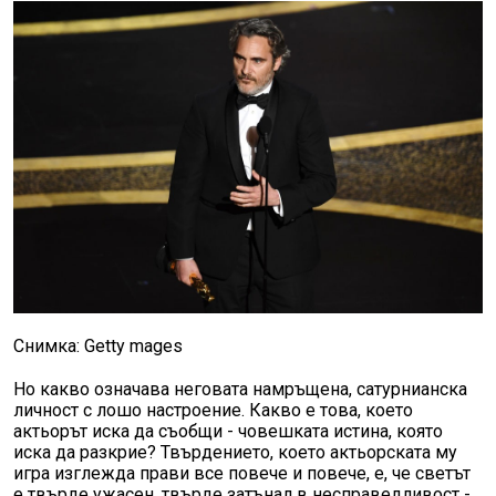
Снимка: Getty mages
Но какво означава неговата намръщена, сатурнианска
личност с лошо настроение. Какво е това, което
актьорът иска да съобщи - човешката истина, която
иска да разкрие? Твърдението, което актьорската му
игра изглежда прави все повече и повече, е, че светът
е твърде ужасен, твърде затънал в несправедливост -