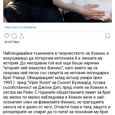
Наблюдавайки тъмнината в творчеството на Хоакин, е
изкушаващо да потърсим източника й в личната му
история. До неотдавна той все още беше наричан
"вторият най-известен Финикс", като името му се
свързва най-тясно със смъртта на неговия легендарен
брат Ривър. Обещаващият млад актьор умира през
1993 г. пред "Viper Room" на Сънсет Булевард, тогава
съсобственост на Джони Деп, пред очите на Хоакин и
сестра им Рейн. С годините обществената памет за брат
му малко по малко избледнява и Хоакин вече е най-
познатият член на фамилията Финикс, но трагедията
никога не е далеч от него. Отчасти това е така, защото и
репортерите не спират да го питат за покойния му брат.