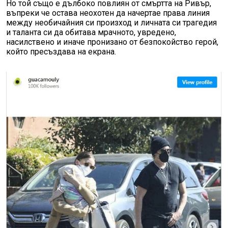
Но той също е дълбоко повлиян от смъртта на Ривър,
въпреки че остава неохотен да начертае права линия
между необичайния си произход и личната си трагедия
и таланта си да обитава мрачното, увредено,
насилствено и иначе пронизано от безпокойство герой,
който пресъздава на екрана.