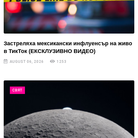
Застреляха мексикански инфлуенсър на живо
в ТикТок (ЕКСКЛУЗИВНО ВИДЕО)
AUGUST 06, 2026
1253
СВЯТ