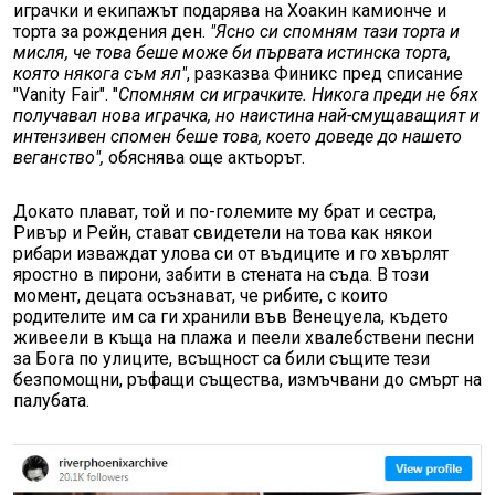
играчки и екипажът подарява на Хоакин камионче и
торта за рождения ден.
"Ясно си спомням тази торта и
мисля, че това беше може би първата истинска торта,
която някога съм ял"
, разказва Финикс пред списание
"Vanity Fair". "
Спомням си играчките. Никога преди не бях
получавал нова играчка, но наистина най-смущаващият и
интензивен спомен беше това, което доведе до нашето
веганство",
обяснява още актьорът.
Докато плават, той и по-големите му брат и сестра,
Ривър и Рейн, стават свидетели на това как някои
рибари изваждат улова си от въдиците и го хвърлят
яростно в пирони, забити в стената на съда. В този
момент, децата осъзнават, че рибите, с които
родителите им са ги хранили във Венецуела, където
живеели в къща на плажа и пеели хвалебствени песни
за Бога по улиците, всъщност са били същите тези
безпомощни, ръфащи същества, измъчвани до смърт на
палубата.