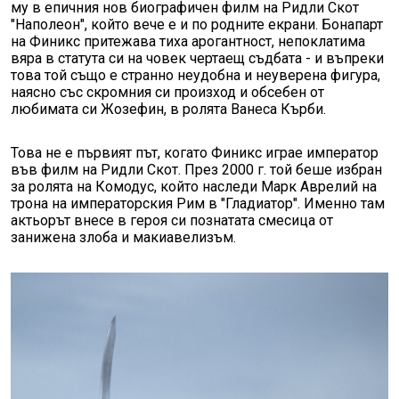
му в епичния нов биографичен филм на Ридли Скот
"Наполеон", който вече е и по родните екрани. Бонапарт
на Финикс притежава тиха арогантност, непоклатима
вяра в статута си на човек чертаещ съдбата - и въпреки
това той също е странно неудобна и неуверена фигура,
наясно със скромния си произход и обсебен от
любимата си Жозефин, в ролята Ванеса Кърби.
Това не е първият път, когато Финикс играе император
във филм на Ридли Скот. През 2000 г. той беше избран
за ролята на Комодус, който наследи Марк Аврелий на
трона на императорския Рим в "Гладиатор". Именно там
актьорът внесе в героя си познатата смесица от
занижена злоба и макиавелизъм.