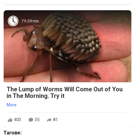
7 h 29 min
The Lump of Worms Will Come Out of You
in The Morning. Try it
More
403
35
81
Тагове: