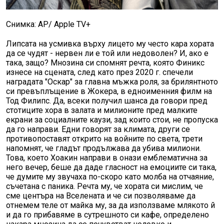
Снимка: АP/ Apple TV+
Липсата на усмивка върху лицето му често кара хората
да се чудят - нервен ли е той или недоволен? И, ако е
така, защо? Мнозина си спомнят речта, която Финикс
изнесе на сцената, след като през 2020 г. спечели
наградата "Оскар" за главна мъжка роля, за брилянтното
си превъплъщение в Жокера, в едноименния филм на
Тод Филипс. Да, всеки получил шанса да говори пред
стотиците хора в залата и милионите пред малките
екрани за социалните каузи, зад които стои, не пропуска
да го направи. Едни говорят за климата, други се
противопоставят открито на войните по света, трети
напомнят, че гладът продължава да убива милиони.
Това, което Хоакин направи в онази емблематична за
него вечер, беше да даде гласност на емоциите си така,
че думите му звучаха по-скоро като молба на отчаяние,
съчетана с паника. Речта му, че хората си мислим, че
сме центъра на Вселената и че си позволяваме да
отнемем теле от майка му, за да използваме млякото й
и да го прибавяме в сутрешното си кафе, определено