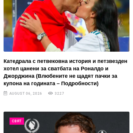
Катедрала с петвековна история и петзвезден
хотел цанени за сватбата на Роналдо и
Джорджина (Влюбените не щадят пачки за
купона на годината – Подробности)
AUGUST 06, 2026
3227
СВЯТ