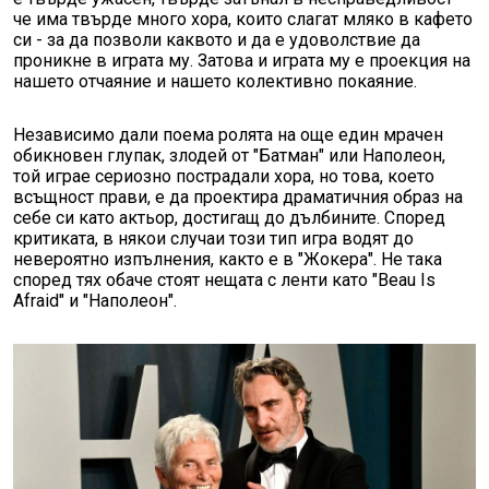
че има твърде много хора, които слагат мляко в кафето
си - за да позволи каквото и да е удоволствие да
проникне в играта му. Затова и играта му е проекция на
нашето отчаяние и нашето колективно покаяние.
Независимо дали поема ролята на още един мрачен
обикновен глупак, злодей от "Батман" или Наполеон,
той играе сериозно пострадали хора, но това, което
всъщност прави, е да проектира драматичния образ на
себе си като актьор, достигащ до дълбините. Според
критиката, в някои случаи този тип игра водят до
невероятно изпълнения, както е в "Жокера". Не така
според тях обаче стоят нещата с ленти като "Beau Is
Afraid" и "Наполеон".