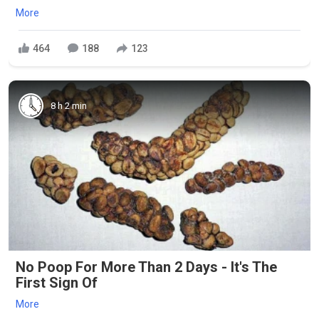
More
464
188
123
8 h 2 min
No Poop For More Than 2 Days - It's The
First Sign Of
More