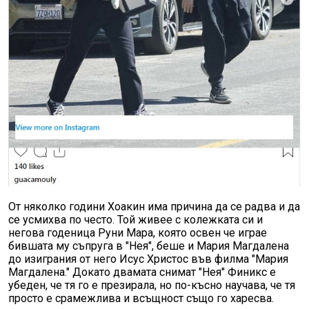
От няколко години Хоакин има причина да се радва и да
се усмихва по често. Той живее с колежката си и
негова годеница Руни Мара, която освен че играе
бившата му съпруга в "Нея", беше и Мария Магдалена
до изиграния от него Исус Христос във филма "Мария
Магдалена." Докато двамата снимат "Нея" Финикс е
убеден, че тя го е презирала, но по-късно научава, че тя
просто е срамежлива и всъщност също го харесва.