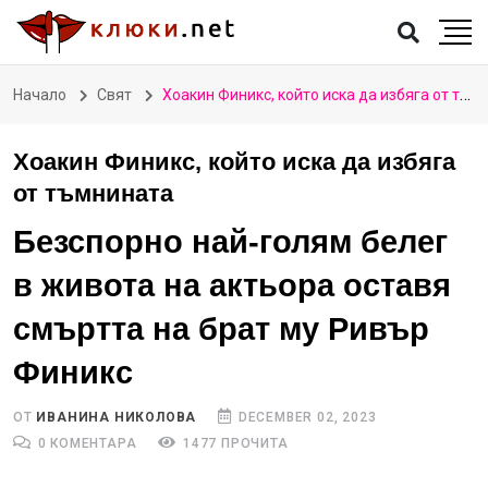
Начало
Свят
Хоакин Финикс, който иска да избяга от тъмнината
Хоакин Финикс, който иска да избяга
от тъмнината
Безспорно най-голям белег
в живота на актьора оставя
смъртта на брат му Ривър
Финикс
ОТ
ИВАНИНА НИКОЛОВА
DECEMBER 02, 2023
0 КОМЕНТАРА
1477 ПРОЧИТА