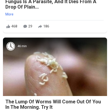
Fungus Is A Parasite, And It Dies From A
Drop Of Plain...
More
468
29
186
46 min
The Lump Of Worms Will Come Out Of You
In The Morning. Try It