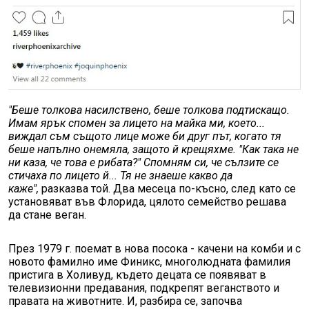
"Беше толкова насилствено, беше толкова подтискащо.
Имам ярък спомен за лицето на майка ми, което...
виждал съм същото лице може би друг път, когато тя
беше напълно онемяла, защото й крещяхме. "Как така не
ни каза, че това е рибата?" Спомням си, че сълзите се
стичаха по лицето й... Тя не знаеше какво да
каже",
разказва той. Два месеца по-късно, след като се
установяват във Флорида, цялото семейство решава
да стане веган.
През 1979 г. поемат в нова посока - качени на комби и с
новото фамилно име Финикс, многолюдната фамилия
пристига в Холивуд, където децата се появяват в
телевизионни предавания, подкрепят веганството и
правата на животните. И, разбира се, започва