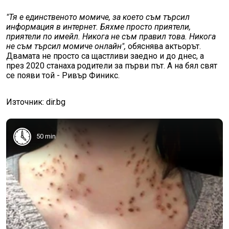
"Тя е единственото момиче, за което съм търсил
информация в интернет. Бяхме просто приятели,
приятели по имейл. Никога не съм правил това. Никога
не съм търсил момиче онлайн",
обяснява актьорът.
Двамата не просто са щастливи заедно и до днес, а
през 2020 станаха родители за първи път. А на бял свят
се появи той - Ривър Финикс.
Източник: dir.bg
50 min