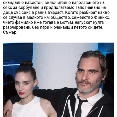
скандално известен, включително използването на
секс за вербуване и предполагаемо запознаване на
деца със секс в ранна възраст. Когато разбират какво
се случва в малкото им общество, семейство Финикс,
чието фамилно име тогава е Ботъм, напускат култа
разочаровани, без пари и очакващи петото си дете,
Съмър.