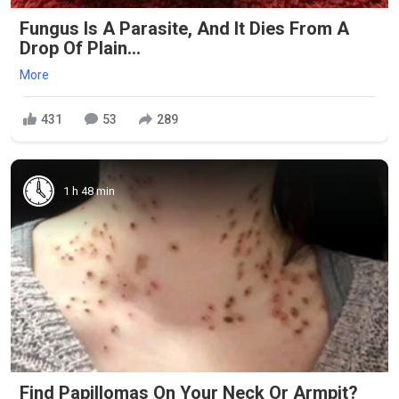
Fungus Is A Parasite, And It Dies From A
Drop Of Plain...
More
431
53
289
1 h 48 min
Find Papillomas On Your Neck Or Armpit?