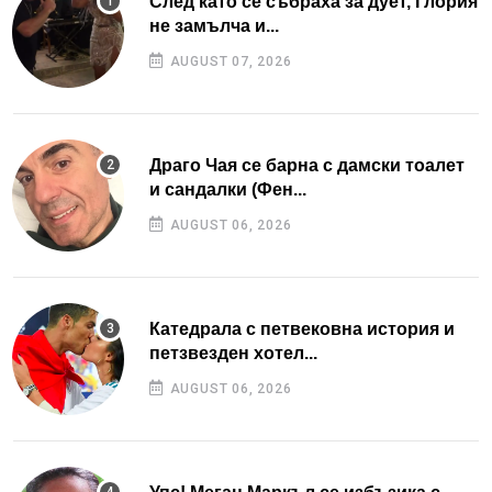
След като се събраха за дует, Глория
не замълча и...
AUGUST 07, 2026
Драго Чая се барна с дамски тоалет
и сандалки (Фен...
AUGUST 06, 2026
Катедрала с петвековна история и
петзвезден хотел...
AUGUST 06, 2026