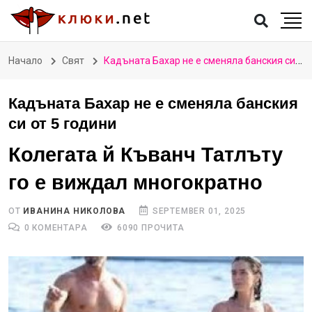
Начало
Свят
Кадъната Бахар не е сменяла банския си от 5 години
Кадъната Бахар не е сменяла банския
си от 5 години
Колегата й Къванч Татлъту
го е виждал многократно
ОТ
ИВАНИНА НИКОЛОВА
SEPTEMBER 01, 2025
0 КОМЕНТАРА
6090 ПРОЧИТА