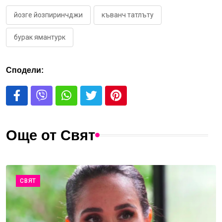
йозге йозпиринчджи
къванч татлъту
бурак ямантурк
Сподели:
Още от Свят
СВЯТ