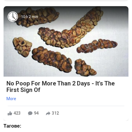
10 h 2 min
No Poop For More Than 2 Days - It's The
First Sign Of
More
423
94
312
Тагове: