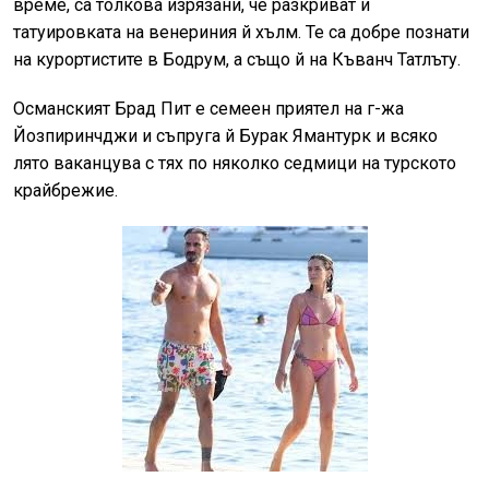
време, са толкова изрязани, че разкриват и
татуировката на венериния й хълм. Те са добре познати
на курортистите в Бодрум, а също й на Къванч Татлъту.
Османският Брад Пит е семеен приятел на г-жа
Йозпиринчджи и съпруга й Бурак Ямантурк и всяко
лято ваканцува с тях по няколко седмици на турското
крайбрежие.