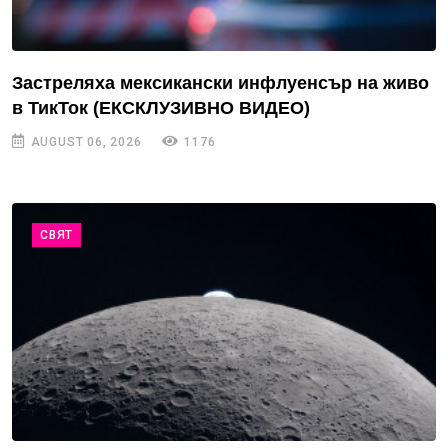
Застреляха мексикански инфлуенсър на живо
в ТикТок (ЕКСКЛУЗИВНО ВИДЕО)
AUGUST 06, 2026
1176
СВЯТ