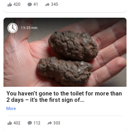
420
41
345
1 h 35 min
You haven’t gone to the toilet for more than
2 days – it's the first sign of...
More
402
112
303