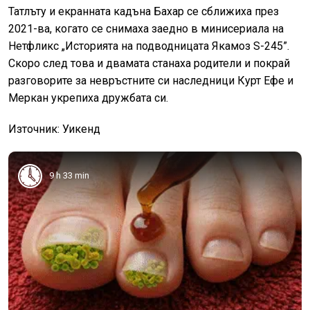
Татлъту и екранната кадъна Бахар се сближиха през
2021-ва, когато се снимаха заедно в минисериала на
Нетфликс „Историята на подводницата Якамоз S-245”.
Скоро след това и двамата станаха родители и покрай
разговорите за невръстните си наследници Курт Ефе и
Меркан укрепиха дружбата си.
Източник: Уикенд
9 h 33 min