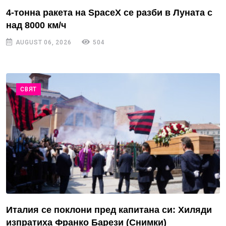
4-тонна ракета на SpaceX се разби в Луната с
над 8000 км/ч
AUGUST 06, 2026
504
СВЯТ
Италия се поклони пред капитана си: Хиляди
изпратиха Франко Барези (Снимки)