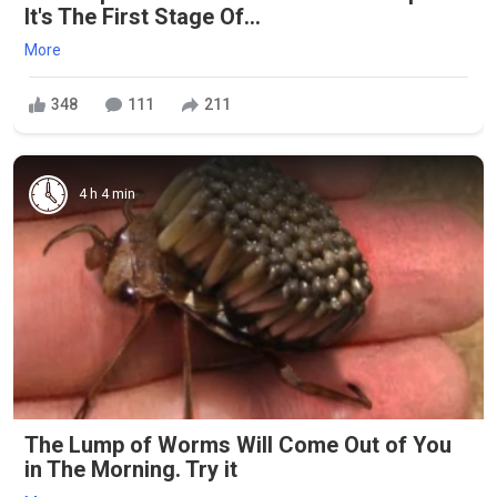
It's The First Stage Of...
More
348
111
211
4 h 4 min
The Lump of Worms Will Come Out of You
in The Morning. Try it