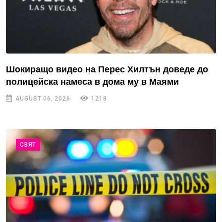
Шокиращо видео на Перес Хилтън доведе до
полицейска намеса в дома му в Маями
AUGUST 06, 2026
1218
СВЯТ