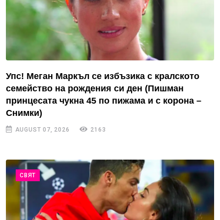
Упс! Меган Маркъл се избъзика с кралското
семейство на рождения си ден (Пишман
принцесата чукна 45 по пижама и с корона –
Снимки)
AUGUST 07, 2026
2163
СВЯТ