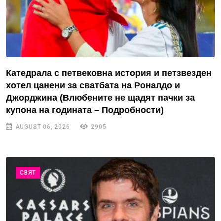
Катедрала с петвековна история и петзвезден
хотел цанени за сватбата на Роналдо и
Джорджина (Влюбените не щадят пачки за
купона на годината – Подробности)
AUGUST 06, 2026
2905
СВЯТ