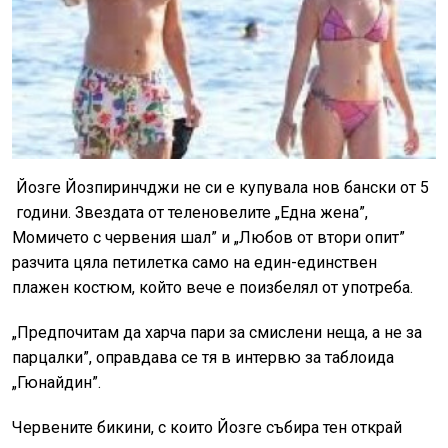
Йозге Йозпиринчджи не си е купувала нов бански от 5
години. Звездата от теленовелите „Една жена”,
Момичето с червения шал” и „Любов от втори опит”
разчита цяла петилетка само на един-единствен
плажен костюм, който вече е поизбелял от употреба.
„Предпочитам да харча пари за смислени неща, а не за
парцалки”, оправдава се тя в интервю за таблоида
„Гюнайдин”.
Червените бикини, с които Йозге събира тен открай