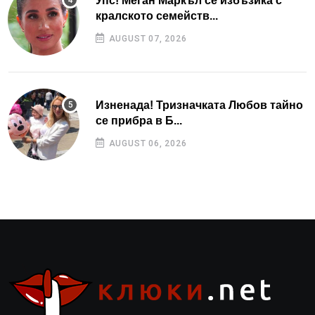
Упс! Меган Маркъл се избъзика с
кралското семейств...
AUGUST 07, 2026
Изненада! Тризначката Любов тайно
се прибра в Б...
AUGUST 06, 2026