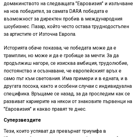
домакинството на следващата "Евровизия" и излъчване
на нов победител, за самата DARA победата е
възможност за директен пробив в международния
шоубизнес. Пазар, който често остава труднодостъпен
за артистите от Източна Европа.
Историята обаче показва, че победата може да е
трамплин, но може и да е гробище за мечти. За да
продължиш нагоре, се изисква амбиция, трудолюбие,
постоянство и осъзнаване, че европейският връх е
само път към световния. Има примери и в едната, и в
другата посока, както и особени случаи с индивидуална
специфика. Връщаме се назад, за да проследим как се
развиват кариерите на някои от знаковите първенци на
"Евровизия" и какво правят те днес.
Суперзвездите
Тези, които успяват да превърнат триумфа в