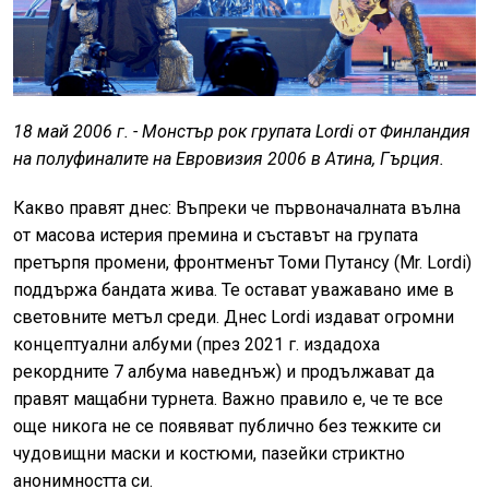
18 май 2006 г. - Монстър рок групата Lordi от Финландия
на полуфиналите на Евровизия 2006 в Атина, Гърция.
Какво правят днес: Въпреки че първоначалната вълна
от масова истерия премина и съставът на групата
претърпя промени, фронтменът Томи Путансу (Mr. Lordi)
поддържа бандата жива. Те остават уважавано име в
световните метъл среди. Днес Lordi издават огромни
концептуални албуми (през 2021 г. издадоха
рекордните 7 албума наведнъж) и продължават да
правят мащабни турнета. Важно правило е, че те все
още никога не се появяват публично без тежките си
чудовищни маски и костюми, пазейки стриктно
анонимността си.