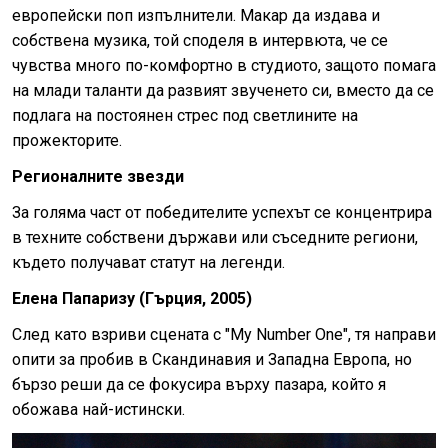
европейски поп изпълнители. Макар да издава и
собствена музика, той споделя в интервюта, че се
чувства много по-комфортно в студиото, защото помага
на млади таланти да развият звученето си, вместо да се
подлага на постоянен стрес под светлините на
прожекторите.
Регионалните звезди
За голяма част от победителите успехът се концентрира
в техните собствени държави или съседните региони,
където получават статут на легенди.
Елена Папаризу (Гърция, 2005)
След като взриви сцената с "My Number One", тя направи
опити за пробив в Скандинавия и Западна Европа, но
бързо реши да се фокусира върху пазара, който я
обожава най-истински.