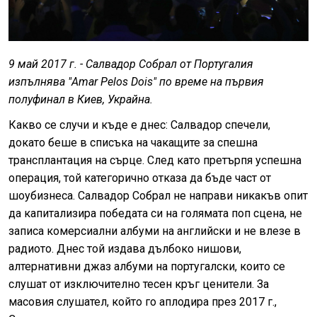
9 май 2017 г. - Салвадор Собрал от Португалия
изпълнява "Amar Pelos Dois" по време на първия
полуфинал в Киев, Украйна.
Какво се случи и къде е днес: Салвадор спечели,
докато беше в списъка на чакащите за спешна
трансплантация на сърце. След като претърпя успешна
операция, той категорично отказа да бъде част от
шоубизнеса. Салвадор Собрал не направи никакъв опит
да капитализира победата си на голямата поп сцена, не
записа комерсиални албуми на английски и не влезе в
радиото. Днес той издава дълбоко нишови,
алтернативни джаз албуми на португалски, които се
слушат от изключително тесен кръг ценители. За
масовия слушател, който го аплодира през 2017 г.,