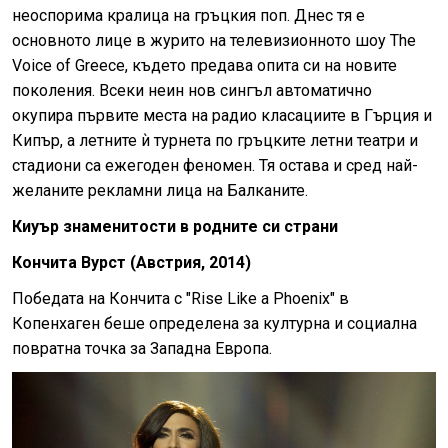
неоспорима кралица на гръцкия поп. Днес тя е
основното лице в журито на телевизионното шоу The
Voice of Greece, където предава опита си на новите
поколения. Всеки неин нов сингъл автоматично
окупира първите места на радио класациите в Гърция и
Кипър, а летните ѝ турнета по гръцките летни театри и
стадиони са ежегоден феномен. Тя остава и сред най-
желаните рекламни лица на Балканите.
Киуър знаменитости в родните си страни
Кончита Вурст (Австрия, 2014)
Победата на Кончита с "Rise Like a Phoenix" в
Копенхаген беше определена за културна и социална
повратна точка за Западна Европа.