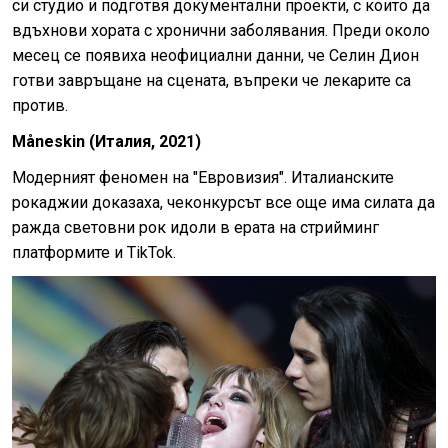
си студио и подготвя документални проекти, с които да
вдъхнови хората с хронични заболявания. Преди около
месец се появиха неофициални данни, че Селин Дион
готви завръщане на сцената, въпреки че лекарите са
против.
Måneskin (Италия, 2021)
Модерният феномен на "Евровизия". Италианските
рокаджии доказаха, чеконкурсът все още има силата да
ражда световни рок идоли в ерата на стрийминг
платформите и TikTok.