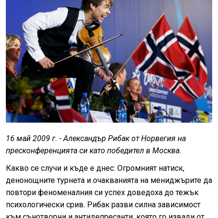
16 май 2009 г. - Александър Рибак от Норвегия на
пресконференцията си като победител в Москва.
Какво се случи и къде е днес: Огромният натиск,
денонощните турнета и очакванията на мениджърите да
повтори феноменалния си успех доведоха до тежък
психологически срив. Рибак разви силна зависимост
към сънотворни и антидепресанти, която го извади от