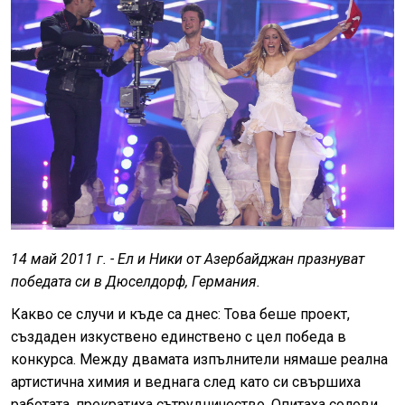
14 май 2011 г. - Ел и Ники от Азербайджан празнуват
победата си в Дюселдорф, Германия.
Какво се случи и къде са днес: Това беше проект,
създаден изкуствено единствено с цел победа в
конкурса. Между двамата изпълнители нямаше реална
артистична химия и веднага след като си свършиха
работата, прекратиха сътрудничество. Опитаха солови