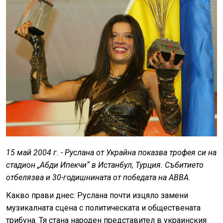
15 май 2004 г. - Руслана от Украйна показва трофея си на
стадион „Абди Ипекчи“ в Истанбул, Турция. Събитието
отбелязва и 30-годишнината от победата на ABBA.
Какво прави днес: Руслана почти изцяло замени
музикалната сцена с политическата и обществената
трибуна. Тя стана народен представител в украинския