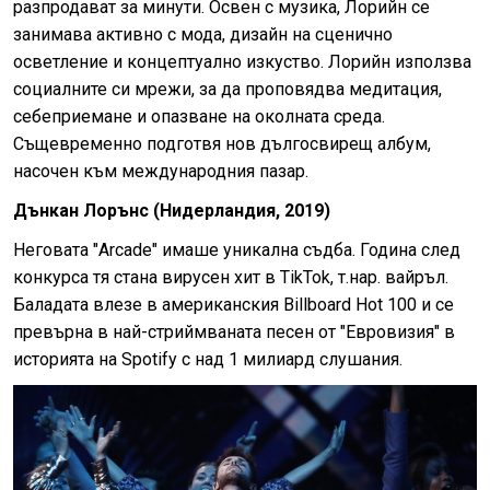
разпродават за минути. Освен с музика, Лорийн се
занимава активно с мода, дизайн на сценично
осветление и концептуално изкуство. Лорийн използва
социалните си мрежи, за да проповядва медитация,
себеприемане и опазване на околната среда.
Същевременно подготвя нов дългосвирещ албум,
насочен към международния пазар.
Дънкан Лорънс (Нидерландия, 2019)
Неговата "Arcade" имаше уникална съдба. Година след
конкурса тя стана вирусен хит в TikTok, т.нар. вайръл.
Баладата влезе в американския Billboard Hot 100 и се
превърна в най-стриймваната песен от "Евровизия" в
историята на Spotify с над 1 милиард слушания.