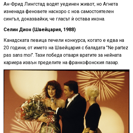
Ан-Фрид Лингстад водят уединен живот, но Агнета
изненада феновете наскоро с нов самостоятелен
сингъл, доказвайки, че гласът ѝ остава икона.
Селин Дион (Швейцария, 1988)
Канадската певица печели конкурса, когато е едва на
20 години, от името на Швейцария с баладата "Ne partez
pas sans moi". Тази победа отваря вратите за нейната
кариера извън пределите на франкофонския пазар.