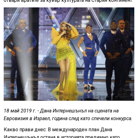
отвари вратите за куиър културата на Стария континент.
18 май 2019 г. - Дана Интернешънъл на сцената на
Евровизия в Израел, година след като спечели конкурса.
Какво прави днес: В международен план Дана
Интернешънъл остана в историята предимно като