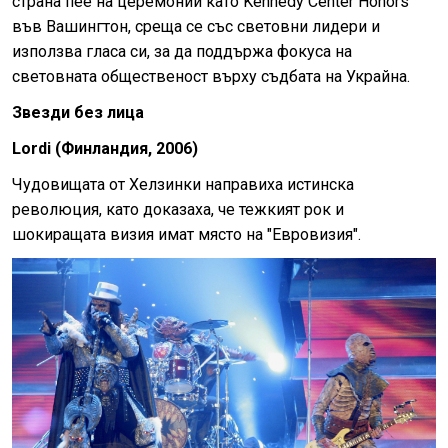
страна пее на церемонии като Kennedy Center Honors
във Вашингтон, среща се със световни лидери и
използва гласа си, за да поддържа фокуса на
световната общественост върху съдбата на Украйна.
Звезди без лица
Lordi (Финландия, 2006)
Чудовищата от Хелзинки направиха истинска
революция, като доказаха, че тежкият рок и
шокиращата визия имат място на "Евровизия".