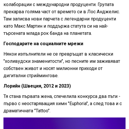
колаборации с международни продуценти. Групата
прекарва голяма част от времето си в Лос Анджелис.
Там записва нови парчета с легендарни продуценти
като Макс Мартин и поддържа статута си на най-
търсената млада рок банда на планетата.
Господарите на социалните мрежи
Някои изпълнители не се превръщат в класически
"холивудски знаменитости", но песните им заживяват
собствен живот и носят милионни приходи от
дигитални стриймингове.
Лорийн (Швеция, 2012 и 2023)
Тя стана първата жена, спечелила конкурса два пъти -
първо с неостаряващия химн "Euphoria", а след това и с
драматичната "Tattoo".