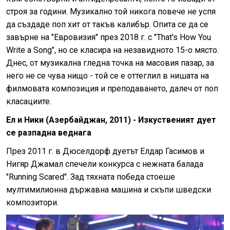
строя за години. Музикално той никога повече не успя
да създаде поп хит от такъв калибър. Опита се да се
завърне на "Евровизия" през 2018 г. с "That's How You
Write a Song", но се класира на незавидното 15-о място.
Днес, от музикална гледна точка на масовия пазар, за
него не се чува нищо - той се е оттеглил в нишата на
филмовата композиция и преподаването, далеч от поп
класациите.
Ел и Ники (Азербайджан, 2011) - Изкуственият дует
се разпадна веднага
През 2011 г. в Дюселдорф дуетът Елдар Гасимов и
Нигяр Джамал спечели конкурса с нежната балада
"Running Scared". Зад тяхната победа стоеше
мултимилионна държавна машина и скъпи шведски
композитори.