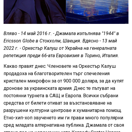
Вляво - 14 май 2016 г. - Джамала изпълнява "1944" в
Ericsson Globe в Стокхолм, Швеция. Вдясно - 13 май
2022 г. - Оркестър Калуш от Украйна на генералната
репетиция преди 66-ата Евровизия в Торино, Италия.
Какво правят днес: Членовете на Оркестър Калуш
продадоха на благотворителен търг спечеления
кристален микрофон за от 900 000 долара, за да купят
дронове за украинската армия. Днес те пътуват на
постоянни турнета в САЩ и Европа. Всички събрани
средства от билети отиват за възстановяване на
разрушени културни центрове и хуманитарна помощ.
Етно-хип-хоп звученето им ги прави много популярни
сред младата алтернативна публика. Джамала от своя