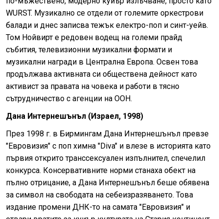
по-мъжествено, модерно куиър излъчване, просто като
WURST. Музикално се отдели от големите оркестрови
балади и днес записва тежък електро-поп и синт-уейв.
Том Нойвирт е редовен водещ на големи прайд
събития, телевизионни музикални формати и
музикални награди в Централна Европа. Освен това
продължава активната си обществена дейност като
активист за правата на човека и работи в тясно
сътрудничество с агенции на ООН.
Дана Интернешънъл (Израел, 1998)
През 1998 г. в Бирмингам Дана Интернешънъл превзе
"Евровизия" с поп химна "Diva" и влезе в историята като
първия открито транссексуален изпълнител, спечелил
конкурса. Консервативните норми станаха обект на
пълно отрицание, а Дана Интернешънъл беше обявена
за символ на свободата на себеизразяването. Това
издание промени ДНК-то на самата "Евровизия" и