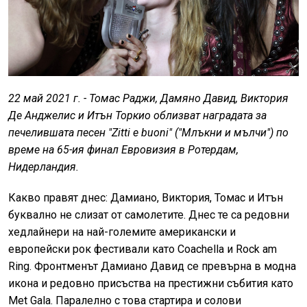
22 май 2021 г. - Томас Раджи, Дамяно Давид, Виктория
Де Анджелис и Итън Торкио облизват наградата за
печелившата песен "Zitti e buoni" ("Млъкни и мълчи") по
време на 65-ия финал Евровизия в Ротердам,
Нидерландия.
Какво правят днес: Дамиано, Виктория, Томас и Итън
буквално не слизат от самолетите. Днес те са редовни
хедлайнери на най-големите американски и
европейски рок фестивали като Coachella и Rock am
Ring. Фронтменът Дамиано Давид се превърна в модна
икона и редовно присъства на престижни събития като
Met Gala. Паралелно с това стартира и солови