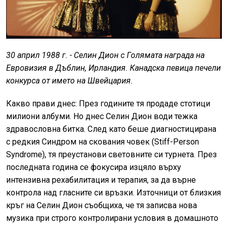
30 април 1988 г. - Селин Дион с Голямата награда на
Евровизия в Дъблин, Ирландия. Канадска певица печели
конкурса от името на Швейцария.
Какво прави днес: През годините тя продаде стотици
милиони албуми. Но днес Селин Дион води тежка
здравословна битка. След като беше диагностицирана
с редкия Синдром на скования човек (Stiff-Person
Syndrome), тя преустанови световните си турнета. През
последната година се фокусира изцяло върху
интензивна рехабилитация и терапия, за да върне
контрола над гласните си връзки. Източници от близкия
кръг на Селин Дион съобщиха, че тя записва нова
музика при строго контролирани условия в домашното