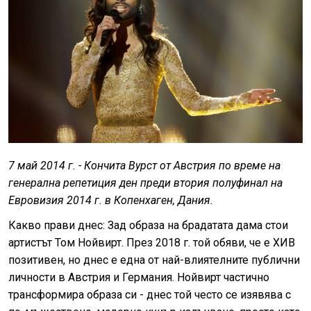
7 май 2014 г. - Кончита Вурст от Австрия по време на
генерална репетиция ден преди втория полуфинал на
Евровизия 2014 г. в Копенхаген, Дания.
Какво прави днес: Зад образа на брадатата дама стои
артистът Том Нойвирт. През 2018 г. той обяви, че е ХИВ
позитивен, но днес е една от най-влиятелните публични
личности в Австрия и Германия. Нойвирт частично
трансформира образа си - днес той често се изявява с