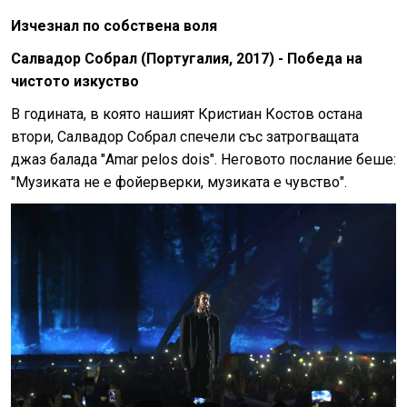
Изчезнал по собствена воля
Салвадор Собрал (Португалия, 2017) - Победа на
чистото изкуство
В годината, в която нашият Кристиан Костов остана
втори, Салвадор Собрал спечели със затрогващата
джаз балада "Amar pelos dois". Неговото послание беше:
"Музиката не е фойерверки, музиката е чувство".