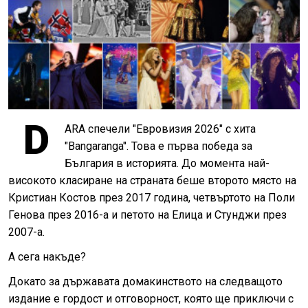
D
ARA спечели "Евровизия 2026" с хита
"Bangaranga". Това е първа победа за
България в историята. До момента най-
високото класиране на страната беше второто място на
Кристиан Костов през 2017 година, четвъртото на Поли
Генова през 2016-а и петото на Елица и Стунджи през
2007-а.
А сега накъде?
Докато за държавата домакинството на следващото
издание е гордост и отговорност, която ще приключи с