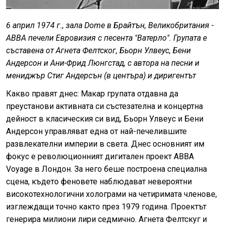
6 април 1974 г., зала Dome в Брайтън, Великобритания -
ABBA печели Евровизия с песента "Ватерло". Групата е
съставена от Агнета Фелтског, Бьорн Улвеус, Бени
Андерсон и Ани-Фрид Люнгстад, с автора на песни и
мениджър Стиг Андерсън (в центъра) и диригентът
Какво правят днес: Макар групата отдавна да
преустанови активната си състезателна и концертна
дейност в класическия си вид, Бьорн Улвеус и Бени
Андерсон управляват една от най-печелившите
развлекателни империи в света. Днес основният им
фокус е революционният дигитален проект ABBA
Voyage в Лондон. За него беше построена специална
сцена, където феновете наблюдават невероятни
високотехнологични холограми на четиримата членове,
изглеждащи точно както през 1979 година. Проектът
генерира милиони лири седмично. Агнета Фелтскуг и