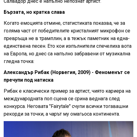
Салвадор днес е напълно непознат артист.
Бързата, но кратка слава
Когато емоцията отмине, статистиката показва, че за
голяма част от победителите кристалният микрофон се
превръща не в трамплин, а в тежък паметник на една-
единствена песен. Ето кои изпълнители спечелиха вота
на Европа, но днес са напълно забравени от музикална
гледна точка:
Александър Рибак (Норвегия, 2009) - Феноменът се
пречупи под натиска
Рибак е класически пример за артист, чиято кариера на
международната поп сцена се срина веднага след
конкурса. Неговата "Fairytale" счупи всички тогавашни
рекорди за точки, а чарът му омагьоса континента.