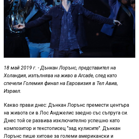
18 май 2019 г. - Дънкан Лорънс, представител на
Холандия, изпълнява на живо в Arcade, след като
спечели Големия финал на Евровизия в Тел Авив,
Израел.
Какво прави днес: Дънкан Лорънс премести центъра
на живота си в Лос Анджелис заедно със съпруга си.
Днес той се развива изключително успешно като
композитор и текстописец "зад кулисите". Дънкан
Лорънс пише хитове за големи американски и