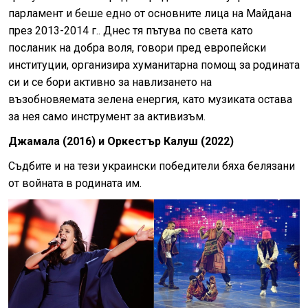
парламент и беше едно от основните лица на Майдана
през 2013-2014 г.. Днес тя пътува по света като
посланик на добра воля, говори пред европейски
институции, организира хуманитарна помощ за родината
си и се бори активно за навлизането на
възобновяемата зелена енергия, като музиката остава
за нея само инструмент за активизъм.
Джамала (2016) и Оркестър Калуш (2022)
Съдбите и на тези украински победители бяха белязани
от войната в родината им.