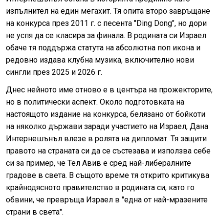
изпълнител на един мегахит. Тя опита второ завръщане
на конкурса през 2011 г. с песента "Ding Dong", но дори
не успя да се класира за финала. В родината си Израел
обаче тя поддържа статута на абсолютна поп икона и
редовно издава клубна музика, включително нови
сингли през 2025 и 2026 г.
Днес нейното име отново е в центъра на прожекторите,
но в политически аспект. Около подготовката на
настоящото издание на конкурса, белязано от бойкоти
на няколко държави заради участието на Израел, Дана
Интернешънъл влезе в ролята на дипломат. Тя защити
правото на страната си да се състезава и използва себе
си за пример, че Тел Авив е сред най-либералните
градове в света. В същото време тя открито критикува
крайнодясното правителство в родината си, като го
обвини, че превръща Израел в "една от най-мразените
страни в света".