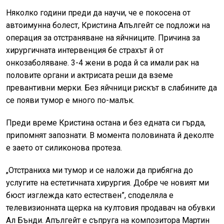
Няколко години преди да научи, че е покосена от
автоимунна болест, Кристина Апългейт се подложи на
операция за отстраняване на яйчниците. Причина за
хирургичната интервенция бе страхът й от
онкозаболяване. 3-4 жени в рода й са имали рак на
половите органи и актрисата реши да вземе
превантивни мерки. Без яйчници рискът в слабините да
се появи тумор е много по-малък.
Преди време Кристина остана и без едната си гърда,
припомнят запознати. В момента половината й деколте
е заето от силиконова протеза.
„Отстраниха ми тумор и се наложи да прибягна до
услугите на естетичната хирургия. Добре че новият ми
бюст изглежда като естествен”, споделяла е
телевизионната щерка на култовия продавач на обувки
Ал Бънди. Апългейт е съпруга на композитора Мартин