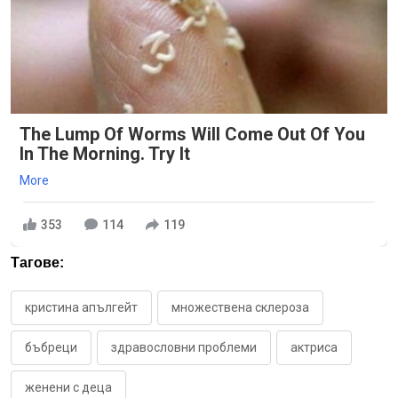
The Lump Of Worms Will Come Out Of You
In The Morning. Try It
More
353
114
119
Тагове:
кристина апългейт
множествена склероза
бъбреци
здравословни проблеми
актриса
женени с деца