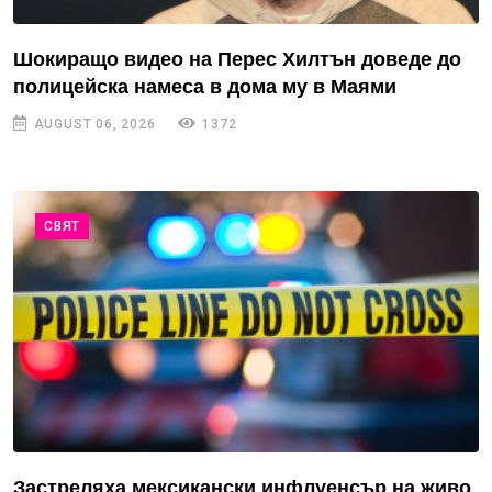
Шокиращо видео на Перес Хилтън доведе до
полицейска намеса в дома му в Маями
AUGUST 06, 2026
1372
СВЯТ
Застреляха мексикански инфлуенсър на живо