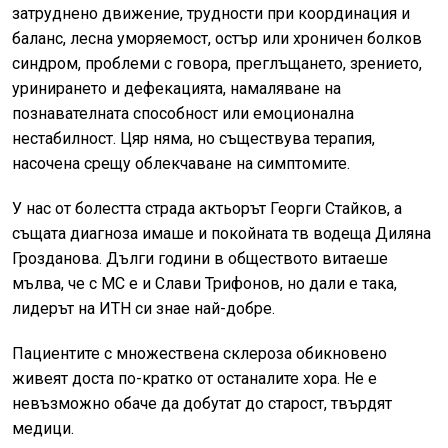
затруднено движение, трудности при координация и
баланс, лесна уморяемост, остър или хроничен болков
синдром, проблеми с говора, преглъщането, зрението,
уринирането и дефекацията, намаляване на
познавателната способност или емоционална
нестабилност. Цяр няма, но съществува терапия,
насочена срещу облекчаване на симптомите.
У нас от болестта страда актьорът Георги Стайков, а
същата диагноза имаше и покойната тв водеща Диляна
Грозданова. Дълги години в обществото витаеше
мълва, че с МС е и Слави Трифонов, но дали е така,
лидерът на ИТН си знае най-добре.
Пациентите с множествена склероза обикновено
живеят доста по-кратко от останалите хора. Не е
невъзможно обаче да добутат до старост, твърдят
медици.