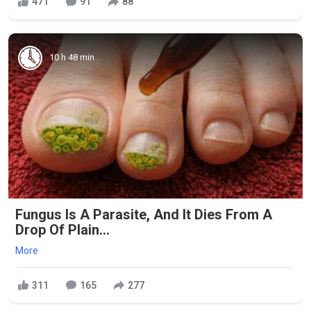
471
91
88
10 h 48 min
Fungus Is A Parasite, And It Dies From A
Drop Of Plain...
More
311
165
277