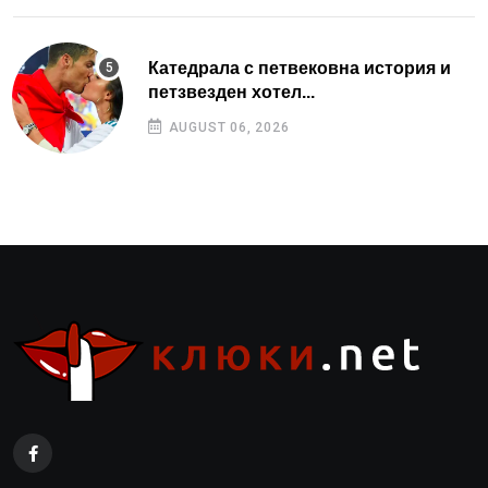
Катедрала с петвековна история и
петзвезден хотел...
AUGUST 06, 2026