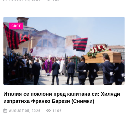
СВЯТ
Италия се поклони пред капитана си: Хиляди
изпратиха Франко Барези (Снимки)
AUGUST 05, 2026
1106