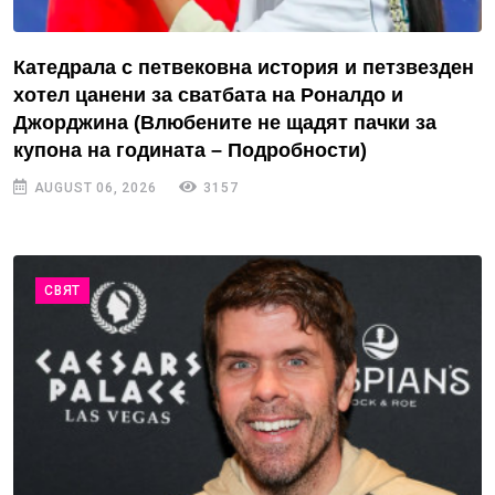
Катедрала с петвековна история и петзвезден
хотел цанени за сватбата на Роналдо и
Джорджина (Влюбените не щадят пачки за
купона на годината – Подробности)
AUGUST 06, 2026
3157
СВЯТ