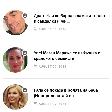
Драго Чая се барна с дамски тоалет
и сандалки (Фен...
AUGUST 06, 2026
Упс! Меган Маркъл се избъзика с
кралското семейств...
AUGUST 07, 2026
Гала се показа в ролята на баба
(Новородената ѝ вн...
AUGUST 07, 2026