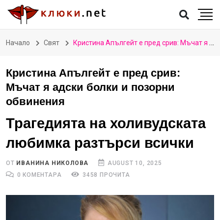
Начало
Свят
Кристина Апългейт е пред срив: Мъчат я адски болки и позорни обвинения
Кристина Апългейт е пред срив:
Мъчат я адски болки и позорни
обвинения
Трагедията на холивудската
любимка разтърси всички
ОТ
ИВАНИНА НИКОЛОВА
AUGUST 10, 2025
0 КОМЕНТАРА
3458 ПРОЧИТА