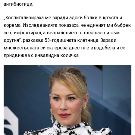
антибиотици.
„Хоспитализираха ме заради адски болки в кръста и
корема. Изследванията показаха, че единият ми бъбрек
се е инфектирал, а възпалението е плъзнало и към
другия”, разказва 53-годишната клетница. Заради
множествената си склероза днес тя е въздебела и се
придвижва с инвалидна количка.