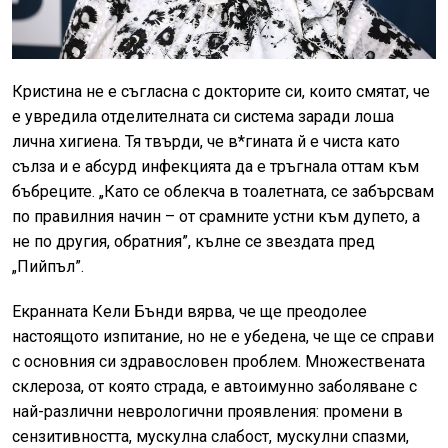
Кристина не е съгласна с докторите си, които смятат, че
е увредила отделителната си система заради лоша
лична хигиена. Тя твърди, че в*гината й е чиста като
сълза и е абсурд инфекцията да е тръгнала оттам към
бъбреците. „Като се облекча в тоалетната, се забърсвам
по правилния начин – от срамните устни към дупето, а
не по другия, обратния”, кълне се звездата пред
„Пийпъл”.
Екранната Кели Бънди вярва, че ще преодолее
настоящото изпитание, но не е убедена, че ще се справи
с основния си здравословен проблем. Множествената
склероза, от която страда, е автоимунно заболяване с
най-различни неврологични проявления: промени в
сензитивността, мускулна слабост, мускулни спазми,