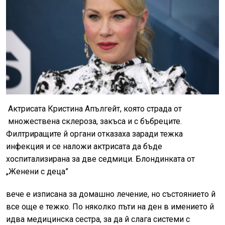
Актрисата Кристина Апългейт, която страда от
множествена склероза, закъса и с бъбреците.
Филтриращите й органи отказаха заради тежка
инфекция и се наложи актрисата да бъде
хоспитализирана за две седмици. Блондинката от
„Женени с деца”
вече е изписана за домашно лечение, но състоянието й
все още е тежко. По няколко пъти на ден в имението й
идва медицинска сестра, за да й слага системи с