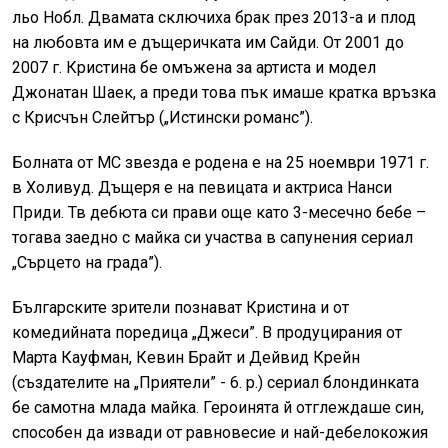
льо Нобл. Двамата сключиха брак през 2013-а и плод
на любовта им е дъщеричката им Сайди. От 2001 до
2007 г. Кристина бе омъжена за артиста и модел
Джонатан Шаек, а преди това пък имаше кратка връзка
с Крисчън Слейтър („Истински романс”).
Болната от МС звезда е родена е на 25 ноември 1971 г.
в Холивуд. Дъщеря е на певицата и актриса Нанси
Приди. Тв дебюта си прави още като 3-месечно бебе –
тогава заедно с майка си участва в сапунения сериал
„Сърцето на града”).
Българските зрители познават Кристина и от
комедийната поредица „Джеси”. В продуцирания от
Марта Кауфман, Кевин Брайт и Дейвид Крейн
(създателите на „Приятели” - 6. р.) сериал блондинката
бе самотна млада майка. Героинята й отглеждаше син,
способен да извади от равновесие и най-дебелокожия