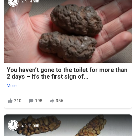
2 h 14 min
You haven’t gone to the toilet for more than
2 days – it's the first sign of...
More
210
198
356
2 h 41 min