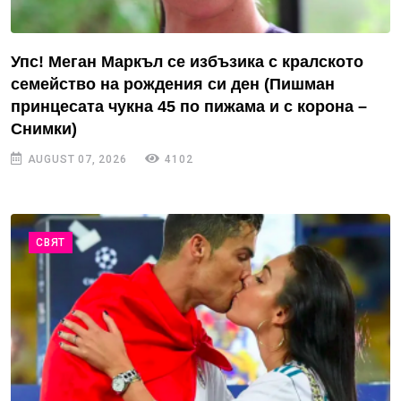
Упс! Меган Маркъл се избъзика с кралското
семейство на рождения си ден (Пишман
принцесата чукна 45 по пижама и с корона –
Снимки)
AUGUST 07, 2026
4102
СВЯТ