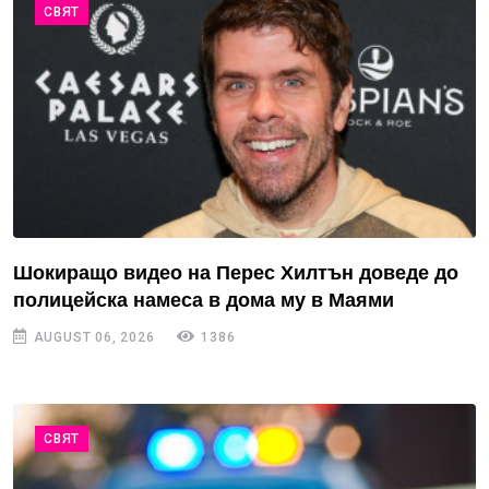
СВЯТ
Шокиращо видео на Перес Хилтън доведе до
полицейска намеса в дома му в Маями
AUGUST 06, 2026
1386
СВЯТ