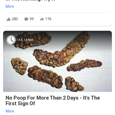
More
283
99
176
4 h 14 min
No Poop For More Than 2 Days - It's The
First Sign Of
More