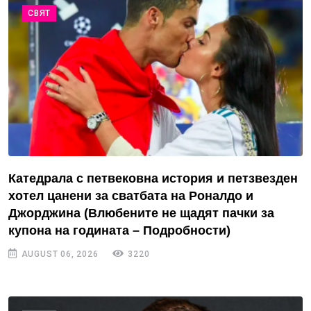
СВЯТ
Катедрала с петвековна история и петзвезден
хотел цанени за сватбата на Роналдо и
Джорджина (Влюбените не щадят пачки за
купона на годината – Подробности)
AUGUST 06, 2026
3220