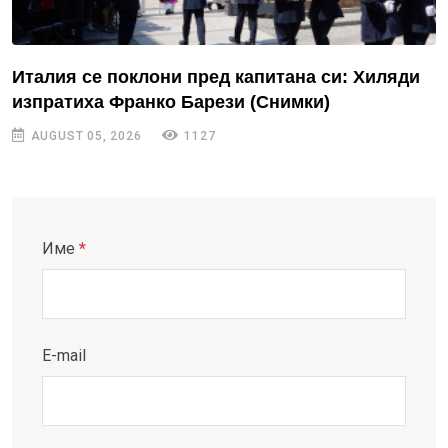
Италия се поклони пред капитана си: Хиляди
изпратиха Франко Барези (Снимки)
AUGUST 05, 2026
1127
Име
*
E-mail