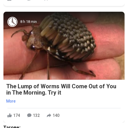
8 h 18 min
The Lump of Worms Will Come Out of You
in The Morning. Try it
More
174
132
140
Тагове: