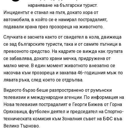
нараняване на български турист.
Инцидентът е станал на пътя, докато хора от
автомобила, в който се е намирал пострадалият,
подавали храна през прозореца на животното.
Случката е заснета както от свидетел в кола, движеща
се зад българските туристи, така и от самите пътници в
превозното средство. На кадрите се вижда как групата
се забавлява, докато храни мечка, придружена от
малко мече. В един момент животното внезапно се
насочва към прозореца и захапва 46-годишния мъж по
лявата ръка, след което се отдръпва.
Видеото бързо беше разпространено от румънски
телевизии и международни агенции. По информация на
Нова телевизия пострадалият е Георги Бижев от Горна
Оряховица, футболен деятел и председател на Спортно-
техническата комисия към Зоналния съвет на БФС във
Велико Търново.