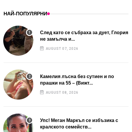
НАЙ-ПОПУЛЯРНИ
След като се събраха за дует, Глория
не замълча и...
AUGUST 07, 2026
Камелия лъсна без сутиен и по
прашки на 55 – (Вижт...
AUGUST 08, 2026
Упс! Меган Маркъл се избъзика с
кралското семейств...