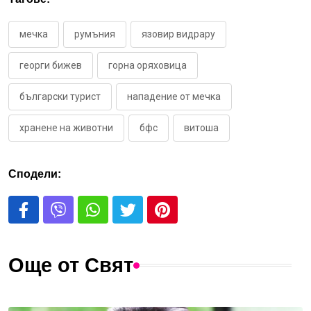
мечка
румъния
язовир видрару
георги бижев
горна оряховица
български турист
нападение от мечка
хранене на животни
бфс
витоша
Сподели:
Още от Свят