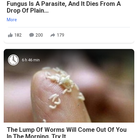
Fungus Is A Parasite, And It Dies From A
Drop Of Plain...
More
182
200
179
6 h 46 min
The Lump Of Worms Will Come Out Of You
In The Morning. Try It