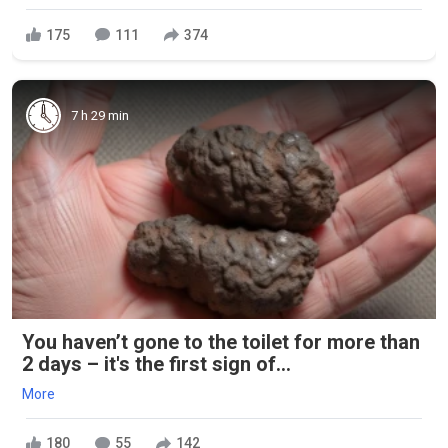
175
111
374
7 h 29 min
You haven’t gone to the toilet for more than
2 days – it's the first sign of...
More
180
55
142