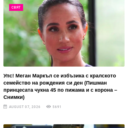
СВЯТ
Упс! Меган Маркъл се избъзика с кралското
семейство на рождения си ден (Пишман
принцесата чукна 45 по пижама и с корона –
Снимки)
AUGUST 07, 2026
5691