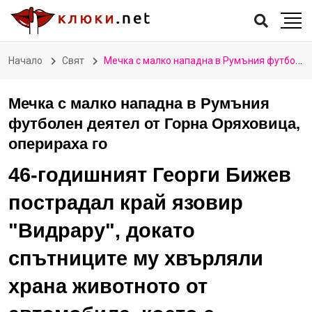
Начало
Свят
Мечка с малко нападна в Румъния футболен деятел от Горна Оряховица, оперираха го
Мечка с малко нападна в Румъния
футболен деятел от Горна Оряховица,
оперираха го
46-годишният Георги Бижев
пострадал край язовир
"Видрару", докато
спътниците му хвърляли
храна животното от