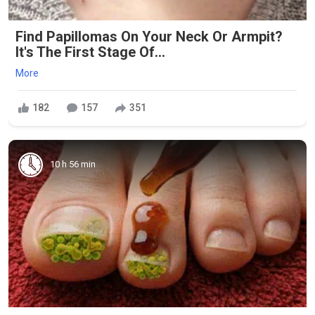
Find Papillomas On Your Neck Or Armpit?
It's The First Stage Of...
More
182
157
351
10 h 56 min