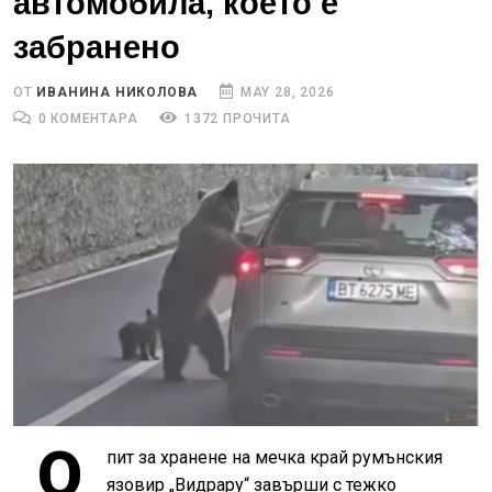
автомобила, което е
забранено
ОТ
ИВАНИНА НИКОЛОВА
MAY 28, 2026
0 КОМЕНТАРА
1372 ПРОЧИТА
О
пит за хранене на мечка край румънския
язовир „Видрару“ завърши с тежко