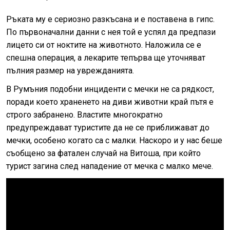
Ръката му е сериозно разкъсана и е поставена в гипс.
По първоначални данни с нея той е успял да предпази
лицето си от ноктите на животното. Наложила се е
спешна операция, а лекарите тепърва ще уточняват
пълния размер на уврежданията.
В Румъния подобни инциденти с мечки не са рядкост,
поради което храненето на диви животни край пътя е
строго забранено. Властите многократно
предупреждават туристите да не се приближават до
мечки, особено когато са с малки. Наскоро и у нас беше
съобщено за фатален случай на Витоша, при който
турист загина след нападение от мечка с малко мече.