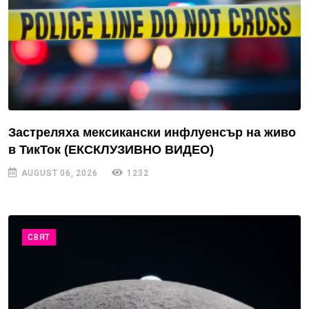
Застреляха мексикански инфлуенсър на живо
в ТикТок (ЕКСКЛУЗИВНО ВИДЕО)
AUGUST 06, 2026
1232
СВЯТ