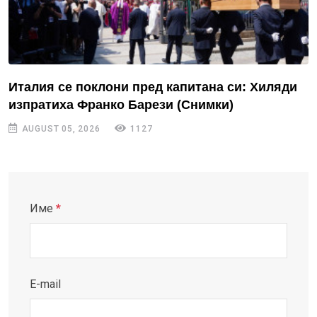
Италия се поклони пред капитана си: Хиляди
изпратиха Франко Барези (Снимки)
AUGUST 05, 2026
1127
Име
*
E-mail