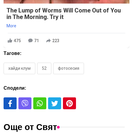
The Lump of Worms Will Come Out of You
in The Morning. Try it
More
475
71
223
Тагове:
хайди клум
52
фотосесия
Сподели:
Още от Свят