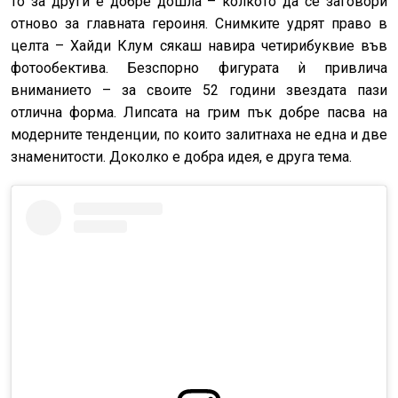
то за други е добре дошла – колкото да се заговори
отново за главната героиня. Снимките удрят право в
целта – Хайди Клум сякаш навира четирибуквие във
фотообектива. Безспорно фигурата ѝ привлича
вниманието – за своите 52 години звездата пази
отлична форма. Липсата на грим пък добре пасва на
модерните тенденции, по които залитнаха не една и две
знаменитости. Доколко е добра идея, е друга тема.