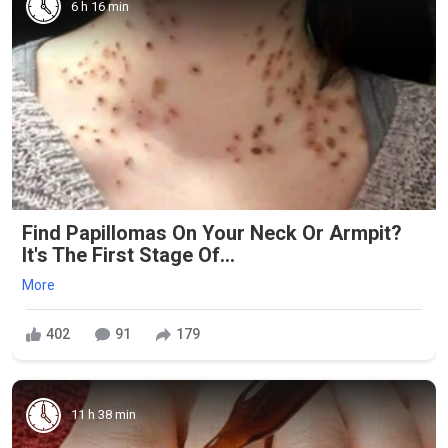
6 h 16 min
Find Papillomas On Your Neck Or Armpit?
It's The First Stage Of...
More
402
91
179
11 h 38 min