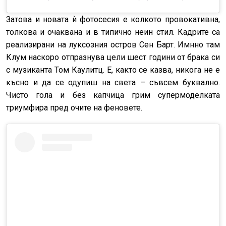
Затова и новата ѝ фотосесия е колкото провокативна,
толкова и очаквана и в типично неин стил. Кадрите са
реализирани
на луксозния остров Сен Барт.
Имнно там
Клум наскоро отпразнува
цели шест години
от брака с
и
с
музиканта Том Каулитц.
Е, както се казва, никога не е
късно и да се одупиш на света – съвсем буквално.
Чисто гола и без капчица грим супермоделката
триумфира пред очите на феновете.