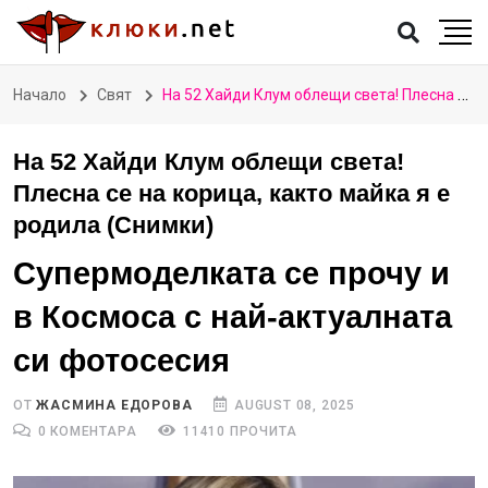
Начало
Свят
На 52 Хайди Клум облещи света! Плесна се на корица, както майка я е родила (Снимки)
На 52 Хайди Клум облещи света!
Плесна се на корица, както майка я е
родила (Снимки)
Супермоделката се прочу и
в Космоса с най-актуалната
си фотосесия
ОТ
ЖАСМИНА ЕДОРОВА
AUGUST 08, 2025
0 КОМЕНТАРА
11410 ПРОЧИТА