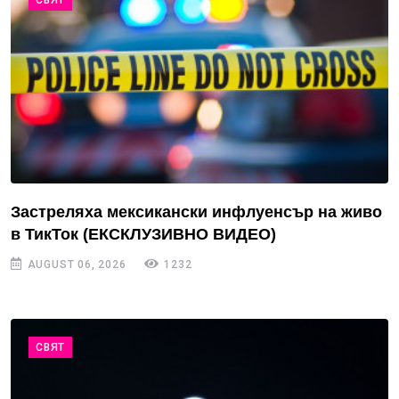
Застреляха мексикански инфлуенсър на живо
в ТикТок (ЕКСКЛУЗИВНО ВИДЕО)
AUGUST 06, 2026
1232
СВЯТ