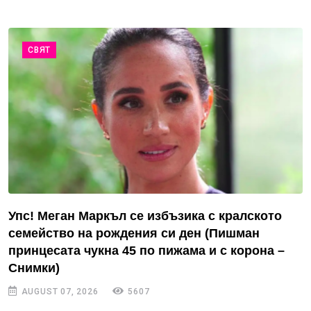
СВЯТ
Упс! Меган Маркъл се избъзика с кралското
семейство на рождения си ден (Пишман
принцесата чукна 45 по пижама и с корона –
Снимки)
AUGUST 07, 2026
5607