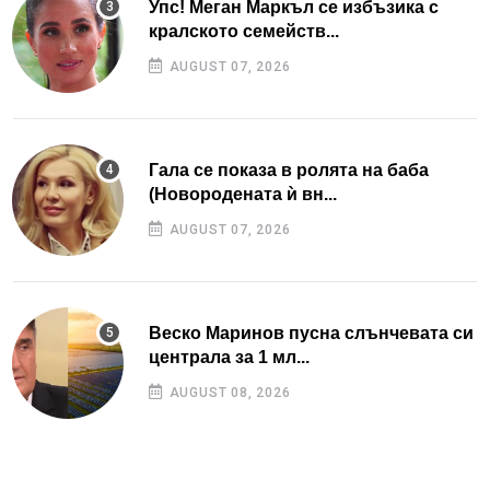
Упс! Меган Маркъл се избъзика с
кралското семейств...
AUGUST 07, 2026
Гала се показа в ролята на баба
(Новородената ѝ вн...
AUGUST 07, 2026
Веско Маринов пусна слънчевата си
централа за 1 мл...
AUGUST 08, 2026