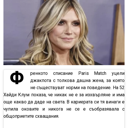
Ф
ренкото списание
Paris Match
уцели
джакпота с толкова дашна жена, за която
не съществуват норми на поведение. На 52
Хайди Клум показа, че никак не е за изхвърляне и има
още какво да даде на света. В кариерата си тя винаги е
чупила оковите
и никога не се е съобразявала с
общоприетите схващания.