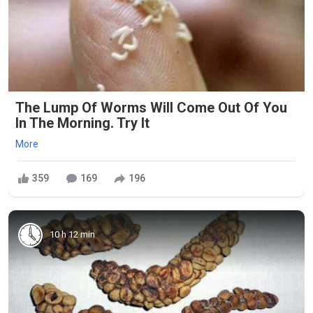
The Lump Of Worms Will Come Out Of You
In The Morning. Try It
More
359
169
196
10 h 12 min