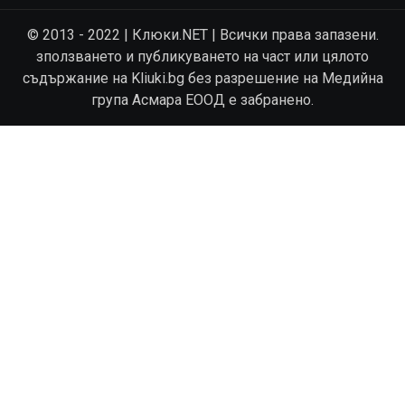
© 2013 - 2022 | Клюки.NET | Всички права запазени.
зползването и публикуването на част или цялото
съдържание на Kliuki.bg без разрешение на Медийна
група Асмара ЕООД е забранено.