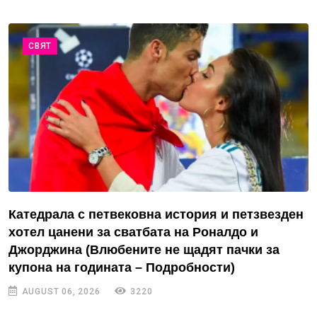
СВЯТ
Катедрала с петвековна история и петзвезден
хотел цанени за сватбата на Роналдо и
Джорджина (Влюбените не щадят пачки за
купона на годината – Подробности)
AUGUST 06, 2026
3220