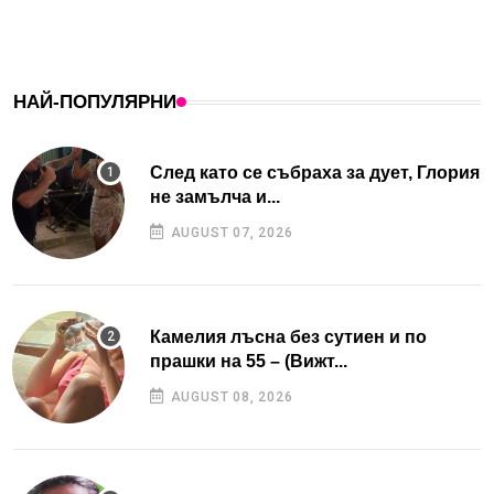
НАЙ-ПОПУЛЯРНИ
След като се събраха за дует, Глория
не замълча и...
AUGUST 07, 2026
Камелия лъсна без сутиен и по
прашки на 55 – (Вижт...
AUGUST 08, 2026