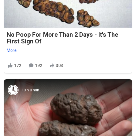
No Poop For More Than 2 Days - It's The
First Sign Of
More
172
192
303
10 h 8 min