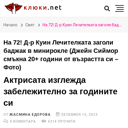
Начало
Свят
На 72! Д-р Куин Лечителката заголи баджак в минирокле (Джейн Сиймор смъкна 20+ години от възрастта си – Фото)
На 72! Д-р Куин Лечителката заголи
баджак в минирокле (Джейн Сиймор
смъкна 20+ години от възрастта си –
Фото)
Актрисата изглежда
забележително за годините
си
ОТ
ЖАСМИНА ЕДОРОВА
DECEMBER 15, 2023
0 КОМЕНТАРА
6314 ПРОЧИТА