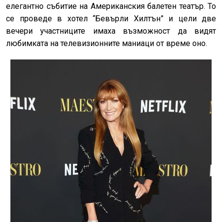
елегантно събитие на Американския балетен театър. То
се проведе в хотел “Бевърли Хилтън” и цели две
вечери участниците имаха възможност да видят
любимката на телевизионните маниаци от време оно.