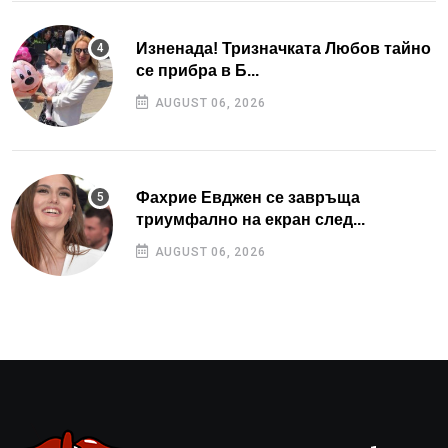
Изненада! Тризначката Любов тайно
се прибра в Б...
AUGUST 06, 2026
Фахрие Евджен се завръща
триумфално на екран след...
AUGUST 06, 2026