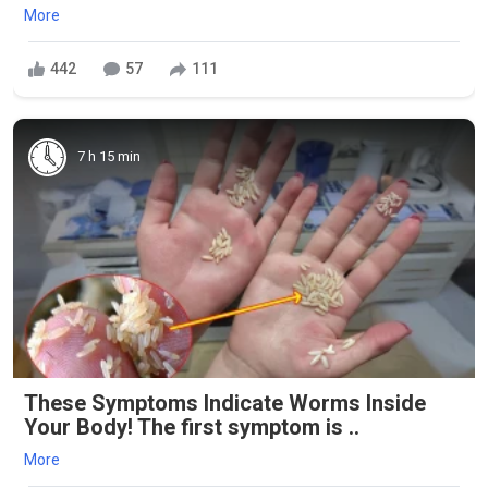
More
442
57
111
7 h 15 min
These Symptoms Indicate Worms Inside
Your Body! The first symptom is ..
More