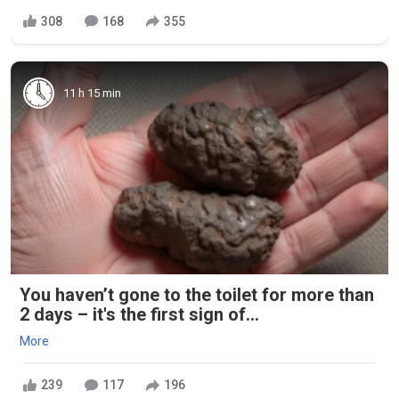
308
168
355
11 h 15 min
You haven’t gone to the toilet for more than
2 days – it's the first sign of...
More
239
117
196