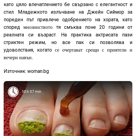
като цяло впечатлението бе свързано с елегантност и
стил. Младежкото излъчване на Джейн Сиймор за
пореден път привлече одобрението на хората, като
според
тя смъква поне 20 години от
мнозинството
реалната си възраст. На практика актрисата пази
стриктен режим, но все пак си позволява и
удоволствия, когато
се очертават срещи с приятели и
вечери навън.
Източник: woman.bg
10 h 37 min