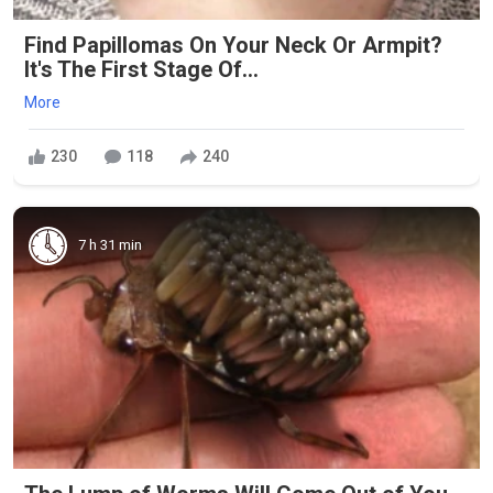
Find Papillomas On Your Neck Or Armpit?
It's The First Stage Of...
More
230
118
240
7 h 31 min