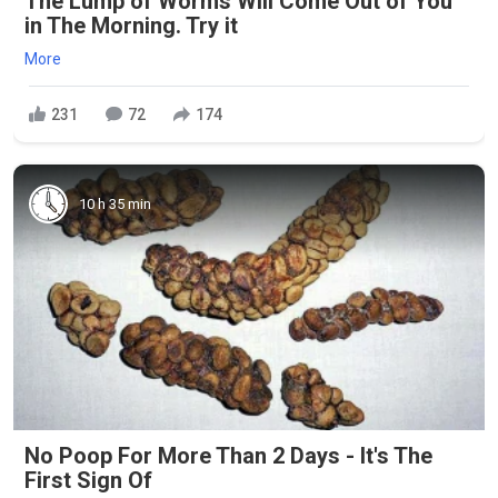
The Lump of Worms Will Come Out of You
in The Morning. Try it
More
231
72
174
10 h 35 min
No Poop For More Than 2 Days - It's The
First Sign Of