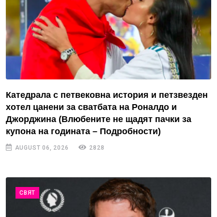
Катедрала с петвековна история и петзвезден
хотел цанени за сватбата на Роналдо и
Джорджина (Влюбените не щадят пачки за
купона на годината – Подробности)
AUGUST 06, 2026
2828
СВЯТ