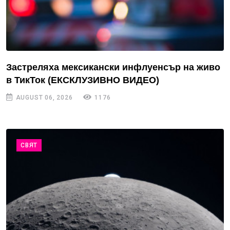
Застреляха мексикански инфлуенсър на живо
в ТикТок (ЕКСКЛУЗИВНО ВИДЕО)
AUGUST 06, 2026
1176
СВЯТ