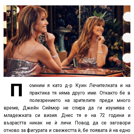
П
омним я като д-р Куин Лечителката и на
практика тя няма друго име. Откакто бе в
полезрението на зрителите преди много
време, Джейн Сиймор не спира да ги изумява с
младежката си визия. Днес тя е на 72 години и
възрастта никак не ѝ личи. Повод да се заговори
отново за фигурата и свежестта ѝ, бе появата ѝ на едно