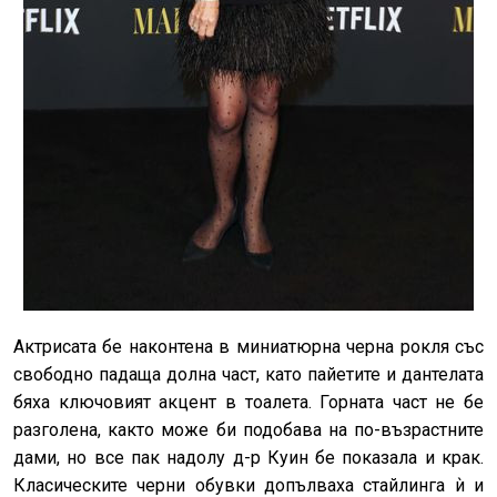
Актрисата бе наконтена в миниатюрна черна рокля със
свободно падаща долна част, като пайетите и дантелата
бяха ключовият акцент в тоалета. Горната част не бе
разголена, както може би подобава на по-възрастните
дами, но все пак надолу д-р Куин бе показала и крак.
Класическите черни обувки допълваха стайлинга ѝ и