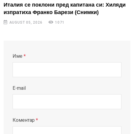
Италия се поклони пред капитана си: Хиляди
изпратиха Франко Барези (Снимки)
AUGUST 05, 2026
1071
Име
*
E-mail
Коментар
*