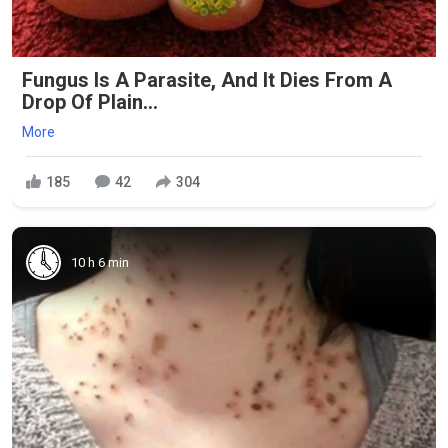
Fungus Is A Parasite, And It Dies From A
Drop Of Plain...
More
185
42
304
10 h 6 min