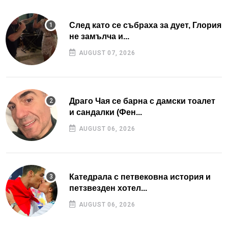
След като се събраха за дует, Глория
не замълча и...
AUGUST 07, 2026
Драго Чая се барна с дамски тоалет
и сандалки (Фен...
AUGUST 06, 2026
Катедрала с петвековна история и
петзвезден хотел...
AUGUST 06, 2026