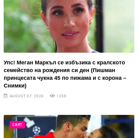
Упс! Меган Маркъл се избъзика с кралското
семейство на рождения си ден (Пишман
принцесата чукна 45 по пижама и с корона –
Снимки)
AUGUST 07, 2026
1358
СВЯТ