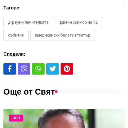
Тагове:
д-р куин лечителката
джейн сиймор на 72
събитие
американски балетен театър
Сподели:
Още от Свят
СВЯТ