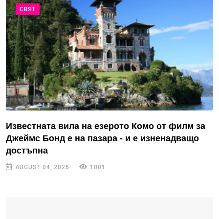
СВЯТ
Известната вила на езерото Комо от филм за
Джеймс Бонд е на пазара - и е изненадващо
достъпна
AUGUST 04, 2026
1001