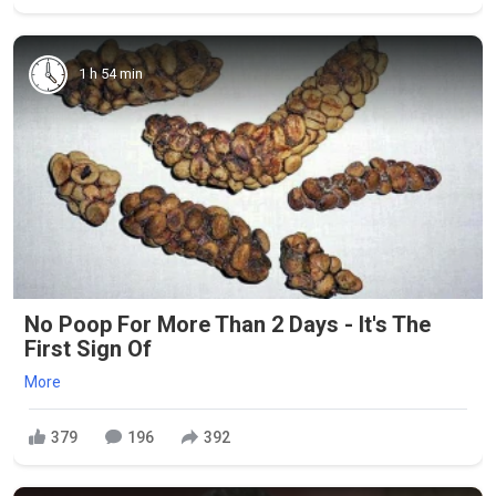
1 h 54 min
No Poop For More Than 2 Days - It's The
First Sign Of
More
379
196
392