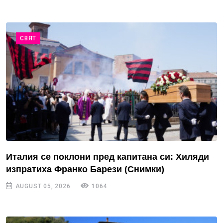
СВЯТ
Италия се поклони пред капитана си: Хиляди
изпратиха Франко Барези (Снимки)
AUGUST 05, 2026
1064