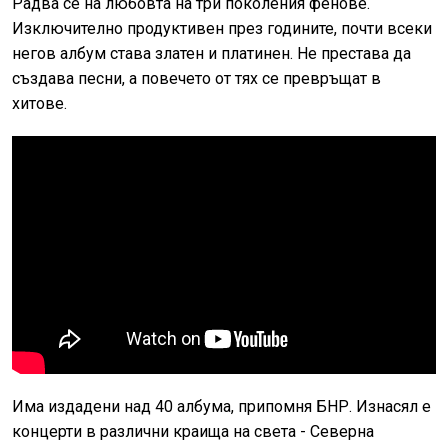
Радва се на любовта на три поколения фенове.
Изключително продуктивен през годините, почти всеки
негов албум става златен и платинен. Не престава да
създава песни, а повечето от тях се превръщат в
хитове.
Има издадени над 40 албума, припомня БНР. Изнасял е
концерти в различни краища на света - Северна