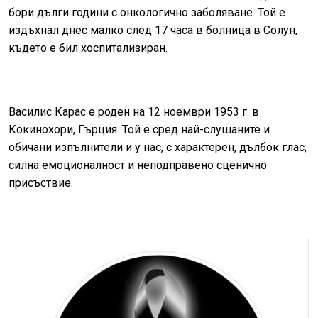
бори дълги години с онкологично заболяване. Той е
издъхнал днес малко след 17 часа в болница в Солун,
където е бил хоспитализиран.
Василис Карас е роден на 12 ноември 1953 г. в
Кокинохори, Гърция. Той е сред най-слушаните и
обичани изпълнители и у нас, с характерен, дълбок глас,
силна емоционалност и неподправено сценично
присъствие.