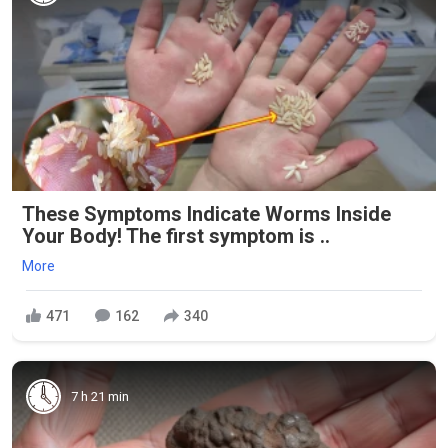
These Symptoms Indicate Worms Inside
Your Body! The first symptom is ..
More
471
162
340
7 h 21 min