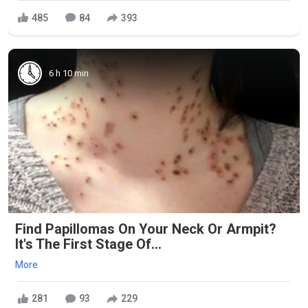
485
84
393
6 h 10 min
Find Papillomas On Your Neck Or Armpit?
It's The First Stage Of...
More
281
93
229