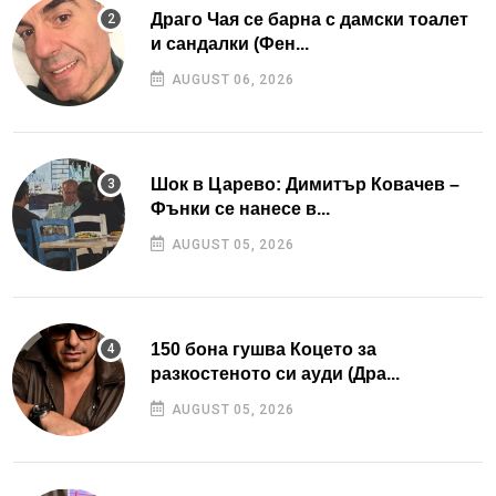
Драго Чая се барна с дамски тоалет
и сандалки (Фен...
AUGUST 06, 2026
Шок в Царево: Димитър Ковачев –
Фънки се нанесе в...
AUGUST 05, 2026
150 бона гушва Коцето за
разкостеното си ауди (Дра...
AUGUST 05, 2026