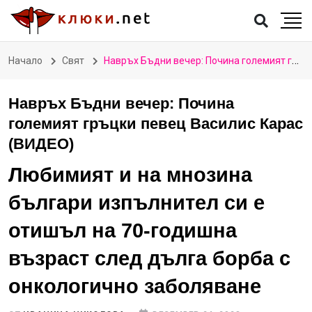
Начало
Свят
Навръх Бъдни вечер: Почина големият гръцки певец Василис Карас (ВИДЕО)
Навръх Бъдни вечер: Почина
големият гръцки певец Василис Карас
(ВИДЕО)
Любимият и на мнозина
българи изпълнител си е
отишъл на 70-годишна
възраст след дълга борба с
онкологично заболяване