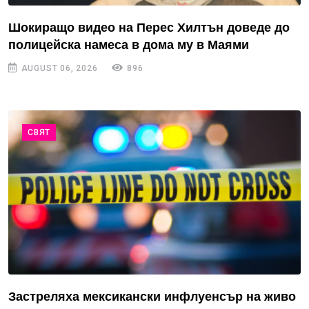
Шокиращо видео на Перес Хилтън доведе до
полицейска намеса в дома му в Маями
AUGUST 06, 2026
896
СВЯТ
Застреляха мексикански инфлуенсър на живо