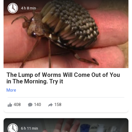
4 h 8 min
The Lump of Worms Will Come Out of You
in The Morning. Try it
More
408
140
158
6 h 11 min