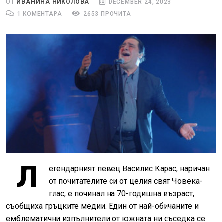
ОТ
ИВАНИНА НИКОЛОВА
DECEMBER 24, 2023
1 КОМЕНТАРА
2653 ПРОЧИТА
Л
егендарният певец Василис Карас, наричан
от почитателите си от целия свят Човека-
глас, е починал на 70-годишна възраст,
съобщиха гръцките медии. Един от най-обичаните и
емблематични изпълнители от южната ни съседка се