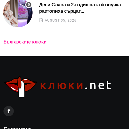
Деси Слава и 2-годишната ѝ внучка
разтопиха сърцат...
AUGUST 05, 2026
Българските клюки
Страници