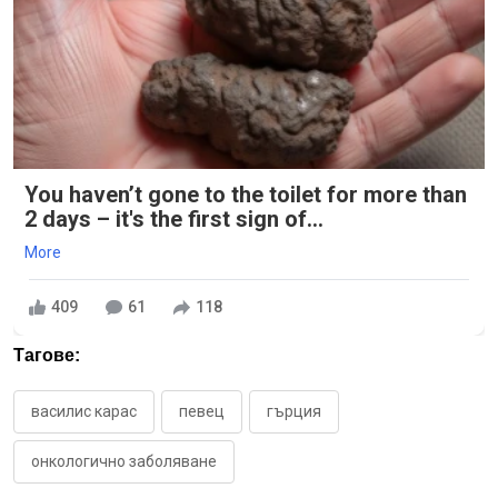
You haven’t gone to the toilet for more than
2 days – it's the first sign of...
More
409
61
118
Тагове:
василис карас
певец
гърция
онкологично заболяване