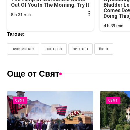
Out Of You In The Morning. Try It
Bladder Le
Comes Dow
8 h 31 min
Doing This
4 h 39 min
Тагове:
ники минаж
рапърка
хип-хоп
бюст
Още от Свят
СВЯТ
СВЯТ