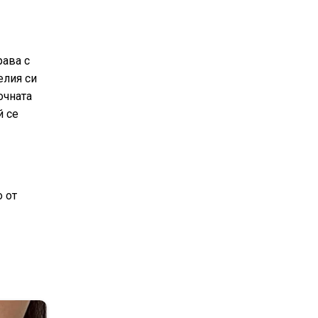
рава с
елия си
очната
й се
о от