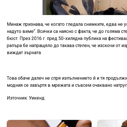
Минаж признава, че когато гледала снимките, едва не у
надуто виме“. Всички са наясно с факта, че до голяма
бюст. През 2016 г. пред 50-хилядна публика на фестив
рапъра бе напращяло до такава степен, че изскочи от изр
виждат зърната.
Това обаче далеч не спря изпълнението й и тя продължи
модния се завъртя в мрежата и съвсем очаквано натру
Източник: Уикенд