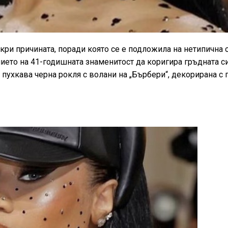
ри причината, поради която се е подложила на нетипична 
нието на 41-годишната знаменитост да коригира гръдната с
 пухкава черна рокля с волани на „Бърбери“, декорирана с 