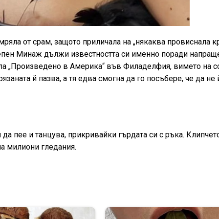
мряла от срам, защото приличала на „някаква провиснала к
 степен Минаж дължи известността си именно поради напращ
ала „Произведено в Америка“ във Филаделфия, вимето на с
язаната й пазва, а тя едва смогна да го посъбере, че да не 
 да пее и танцува, прикривайки гърдата си с ръка. Клипчет
па милиони гледания.