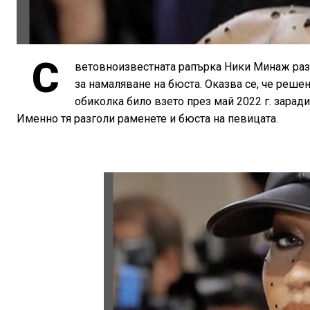
С
ветовноизвестната рапърка Ники Минаж разк
за намаляване на бюста. Оказва се, че реше
обиколка било взето през май 2022 г. заради
Именно тя разголи раменете и бюста на певицата.