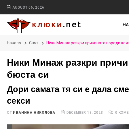
AUGUST 06, 2026
НА
Начало
Свят
Ники Минаж разкри причината поради коят
Ники Минаж разкри причи
бюста си
Дори самата тя си е дала сме
секси
ОТ
ИВАНИНА НИКОЛОВА
DECEMBER 18, 2023
0 КОМ