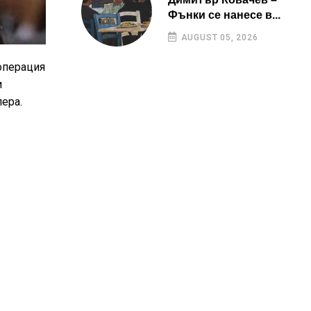
Фънки се нанесе в...
AUGUST 05, 2026
операция
и
пера.