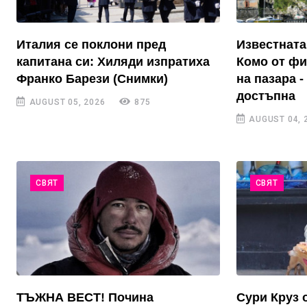
Италия се поклони пред
Известната
капитана си: Хиляди изпратиха
Комо от фи
Франко Барези (Снимки)
на пазара 
достъпна
AUGUST 05, 2026
875
AUGUST 04, 
СВЯТ
СВЯТ
ТЪЖНА ВЕСТ! Почина
Сури Круз 