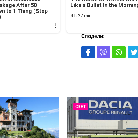
akage After 50
Like a Bullet In the Mornin
n to 1 Thing (Stop
4 h 27 min
)
Сподели:
СВЯТ