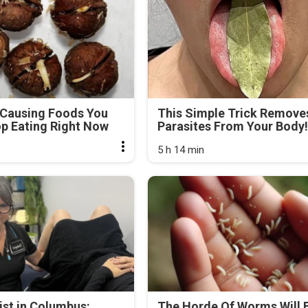
-Causing Foods You
This Simple Trick Removes
p Eating Right Now
Parasites From Your Body!
5 h 14 min
st in Columbus:
The Horde Of Worms Will F