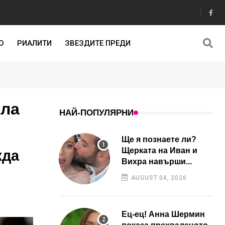
О
РИАЛИТИ
ЗВЕЗДИТЕ ПРЕДИ
ила
НАЙ-ПОПУЛЯРНИ
Ще я познаете ли?
Щерката на Иван и
жда
Вихра навърши...
AUGUST 04, 2026
Ец-ец! Анна Шермин