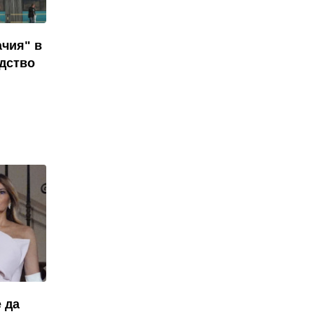
ачия" в
дство
 да