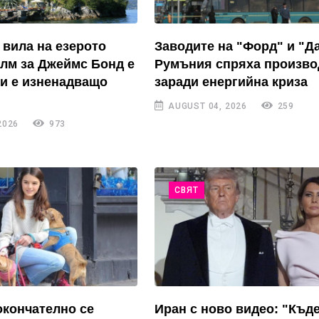
 вила на езерото
Заводите на "Форд" и "Д
лм за Джеймс Бонд е
Румъния спряха произво
- и е изненадващо
заради енергийна криза
AUGUST 04, 2026
259
2026
973
СВЯТ
окончателно се
Иран с ново видео: "Къде