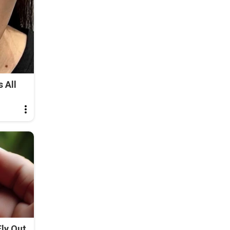
 All
ly Out