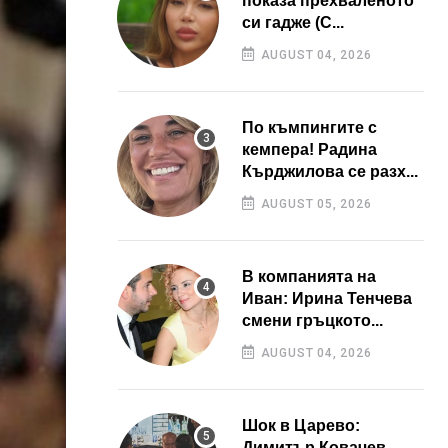
показа прехваленото
си гадже (С...
AUGUST 04, 2026
По къмпингите с
кемпера! Радина
Кърджилова се разх...
AUGUST 05, 2026
В компанията на
Иван: Ирина Тенчева
смени гръцкото...
AUGUST 04, 2026
Шок в Царево:
Димитър Ковачев –