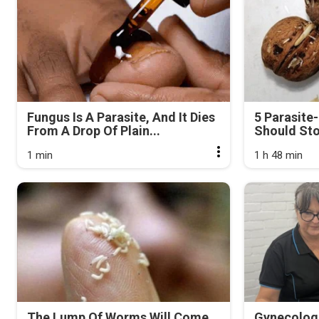
Fungus Is A Parasite, And It Dies
5 Parasite
From A Drop Of Plain...
Should Sto
1 min
1 h 48 min
The Lump Of Worms Will Come
Gynecologi