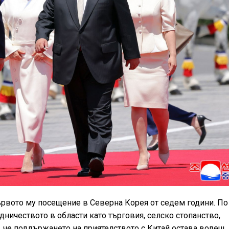
първото му посещение в Северна Корея от седем години. П
дничеството в области като търговия, селско стопанство,
а, че поддържането на приятелството с Китай остава водещ