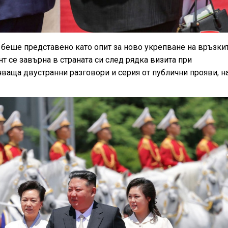
беше представено като опит за ново укрепване на връзки
 се завърна в страната си след рядка визита при
ваща двустранни разговори и серия от публични прояви, н