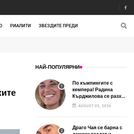
О
РИАЛИТИ
ЗВЕЗДИТЕ ПРЕДИ
НАЙ-ПОПУЛЯРНИ
По къмпингите с
кемпера! Радина
ките
Кърджилова се разх...
AUGUST 05, 2026
Драго Чая се барна с