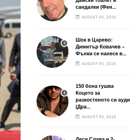
дамски тоалет и
сандалки (Фен...
AUGUST 06, 2026
Шок в Царево:
Димитър Ковачев –
Фънки се нанесе в...
AUGUST 05, 2026
150 бона гушва
Коцето за
разкостеното си ауди
(Дра...
AUGUST 05, 2026
Деси Слава и 2-