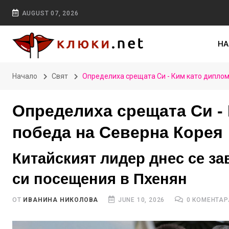
AUGUST 07, 2026
НА
Начало
Свят
Определиха срещата Си - Ким като дипло
Определиха срещата Си -
победа на Северна Корея
Китайският лидер днес се за
си посещения в Пхенян
ОТ
ИВАНИНА НИКОЛОВА
JUNE 10, 2026
0 КОМЕНТАР