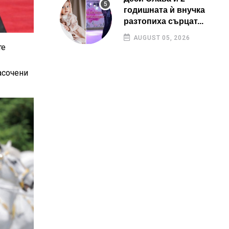
годишната ѝ внучка
разтопиха сърцат...
AUGUST 05, 2026
те
асочени