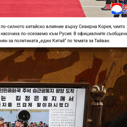
 по-силното китайско влияние върху Северна Корея, чиито
насочиха по-осезаемо към Русия. В официалните съобщени
ян за политиката „един Китай“ по темата за Тайван.