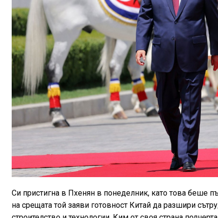
Си пристигна в Пхенян в понеделник, като това беше 
на срещата той заяви готовност Китай да разшири сътру
строителство и технологии. Ким от своя страна подчерт