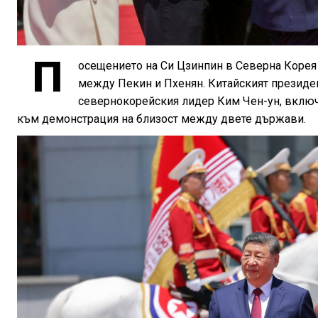
П
осещението на Си Цзинпин в Северна Корея 
между Пекин и Пхенян. Китайският президент
севернокорейския лидер Ким Чен-ун, включ
към демонстрация на близост между двете държави.