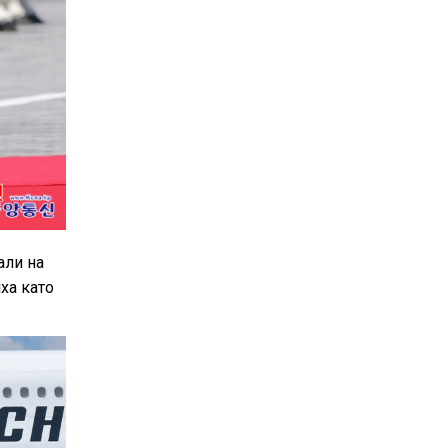
али на
ха като