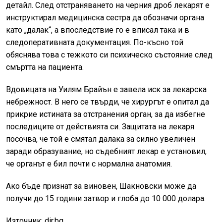
детайл. След отстраняването на черния дроб лекарят е
инструктирал медицинска сестра да обозначи органа
като „далак“, а впоследствие го е вписал така и в
следоперативната документация. По-късно той
обяснява това с тежкото си психическо състояние след
смъртта на пациента.
Вдовицата на Уилям Брайън е завела иск за лекарска
небрежност. В него се твърди, че хирургът е опитал да
прикрие истината за отстранения орган, за да избегне
последиците от действията си. Защитата на лекаря
посочва, че той е смятал далака за силно увеличен
заради образувание, но съдебният лекар е установил,
че органът е бил почти с нормална анатомия.
Ако бъде признат за виновен, Шакновски може да
получи до 15 години затвор и глоба до 10 000 долара.
Източник: dir.bg