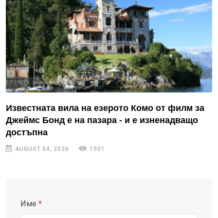
Известната вила на езерото Комо от филм за
Джеймс Бонд е на пазара - и е изненадващо
достъпна
AUGUST 04, 2026
1001
Име
*