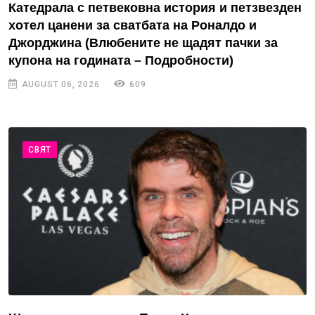
Катедрала с петвековна история и петзвезден
хотел цанени за сватбата на Роналдо и
Джорджина (Влюбените не щадят пачки за
купона на годината – Подробности)
AUGUST 06, 2026
609
СВЯТ