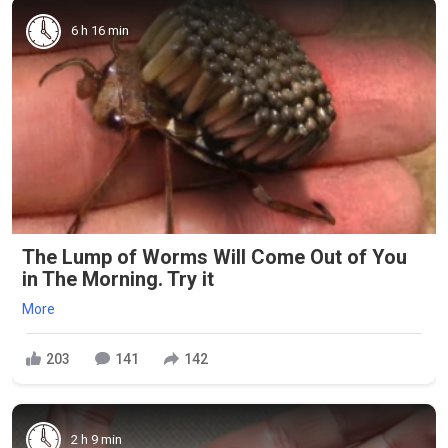
6 h 16 min
The Lump of Worms Will Come Out of You
in The Morning. Try it
More
203
141
142
2 h 9 min