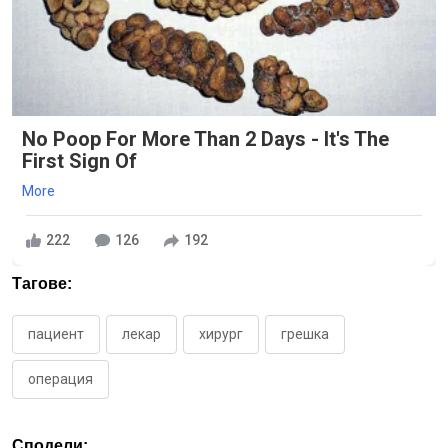
No Poop For More Than 2 Days - It's The
First Sign Of
More
222
126
192
Тагове:
пациент
лекар
хирург
грешка
операция
Сподели: