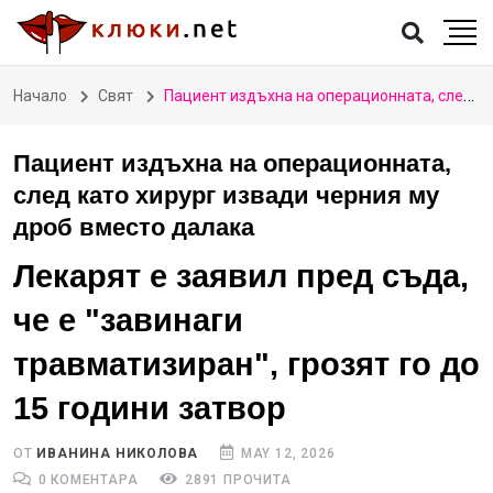
Начало
Свят
Пациент издъхна на операционната, след като хирург извади черния му дроб вместо далака
Пациент издъхна на операционната,
след като хирург извади черния му
дроб вместо далака
Лекарят е заявил пред съда,
че е "завинаги
травматизиран", грозят го до
15 години затвор
ОТ
ИВАНИНА НИКОЛОВА
MAY 12, 2026
0 КОМЕНТАРА
2891 ПРОЧИТА