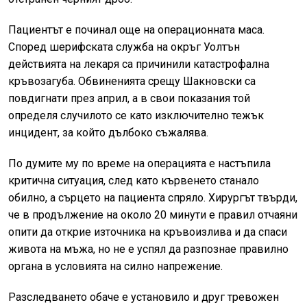
Пациентът е починал още на операционната маса.
Според шерифската служба на окръг Уолтън
действията на лекаря са причинили катастрофална
кръвозагуба. Обвиненията срещу Шакновски са
повдигнати през април, а в свои показания той
определя случилото се като изключително тежък
инцидент, за който дълбоко съжалява.
По думите му по време на операцията е настъпила
критична ситуация, след като кървенето станало
обилно, а сърцето на пациента спряло. Хирургът твърди,
че в продължение на около 20 минути е правил отчаяни
опити да открие източника на кръвоизлива и да спаси
живота на мъжа, но не е успял да разпознае правилно
органа в условията на силно напрежение.
Разследването обаче е установило и друг тревожен