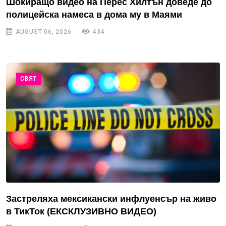
Шокиращо видео на Перес Хилтън доведе до
полицейска намеса в дома му в Маями
AUGUST 06, 2026
434
СВЯТ
Застреляха мексикански инфлуенсър на живо
в ТикТок (ЕКСКЛУЗИВНО ВИДЕО)