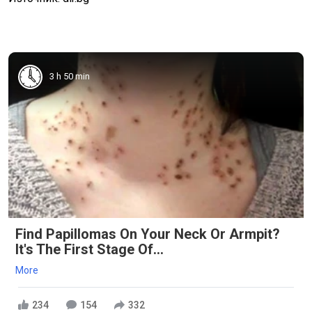
3 h 50 min
Find Papillomas On Your Neck Or Armpit?
It's The First Stage Of...
More
234
154
332