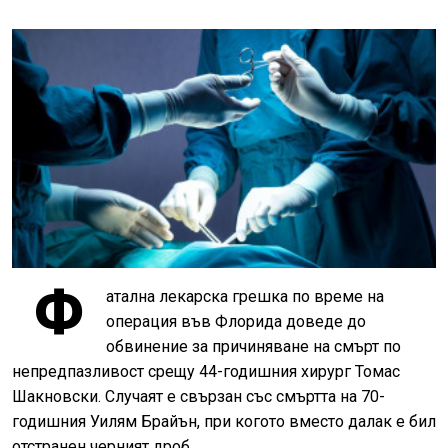
Ф
атална лекарска грешка по време на
операция във Флорида доведе до
обвинение за причиняване на смърт по
непредпазливост срещу 44-годишния хирург Томас
Шакновски. Случаят е свързан със смъртта на 70-
годишния Уилям Брайън, при когото вместо далак е бил
отстранен черният дроб.