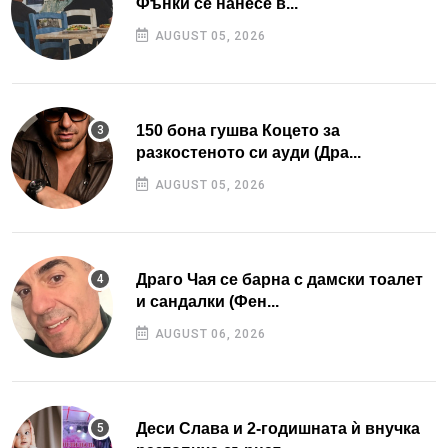
Фънки се нанесе в...
AUGUST 05, 2026
150 бона гушва Коцето за
разкостеното си ауди (Дра...
AUGUST 05, 2026
Драго Чая се барна с дамски тоалет
и сандалки (Фен...
AUGUST 06, 2026
Деси Слава и 2-годишната ѝ внучка