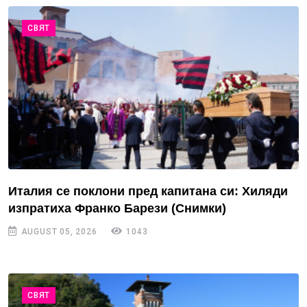
СВЯТ
Италия се поклони пред капитана си: Хиляди
изпратиха Франко Барези (Снимки)
AUGUST 05, 2026
1043
СВЯТ