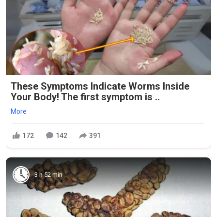
These Symptoms Indicate Worms Inside
Your Body! The first symptom is ..
More
172
142
391
3 h 52 min