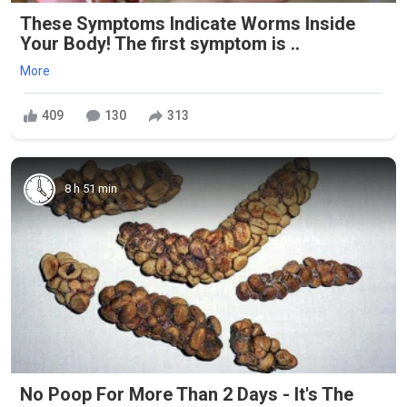
These Symptoms Indicate Worms Inside
Your Body! The first symptom is ..
More
409
130
313
8 h 51 min
No Poop For More Than 2 Days - It's The