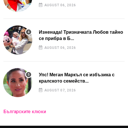
AUGUST 06, 2026
Изненада! Тризначката Любов тайно
се прибра в Б...
AUGUST 06, 2026
Упс! Меган Маркъл се избъзика с
кралското семейств...
AUGUST 07, 2026
Българските клюки