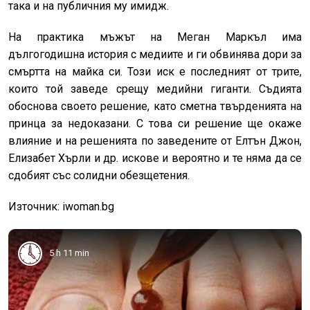
така и на публичния му имидж.
На практика мъжът на Меган Маркъл има
дългогодишна история с медиите и ги обвинява дори за
смъртта на майка си. Този иск е последният от трите,
които той заведе срещу медийни гиганти. Съдията
обоснова своето решение, като сметна твърденията на
принца за недоказани. С това си решение ще окаже
влияние и на решенията по заведените от Елтън Джон,
Елизабет Хърли и др. искове и вероятно и те няма да се
сдобият със солидни обезщетения.
Източник: iwoman.bg
5 h 11 min