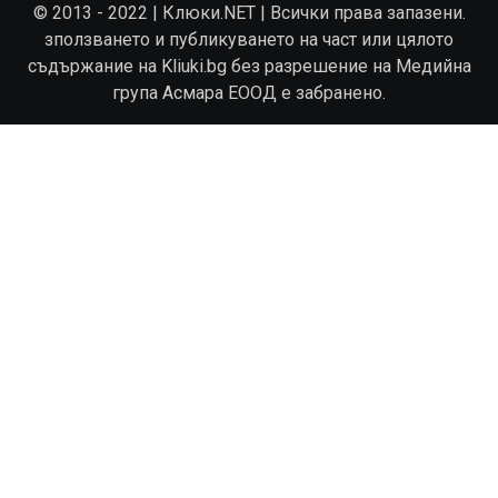
© 2013 - 2022 | Клюки.NET | Всички права запазени.
зползването и публикуването на част или цялото
съдържание на Kliuki.bg без разрешение на Медийна
група Асмара ЕООД е забранено.