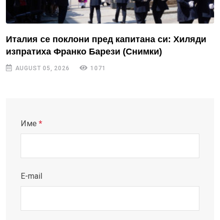
Италия се поклони пред капитана си: Хиляди
изпратиха Франко Барези (Снимки)
AUGUST 05, 2026
1071
Име
*
E-mail