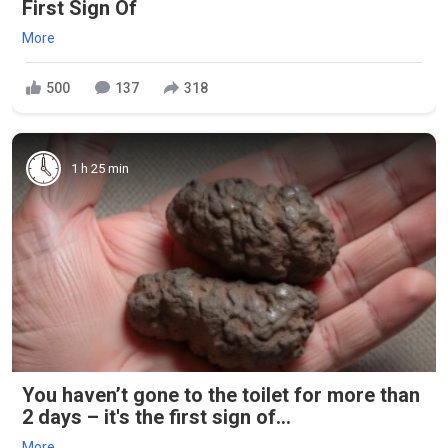
First Sign Of
More
500
137
318
1 h 25 min
You haven’t gone to the toilet for more than
2 days – it's the first sign of...
More