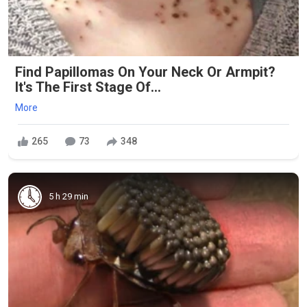
Find Papillomas On Your Neck Or Armpit?
It's The First Stage Of...
More
265
73
348
5 h 29 min