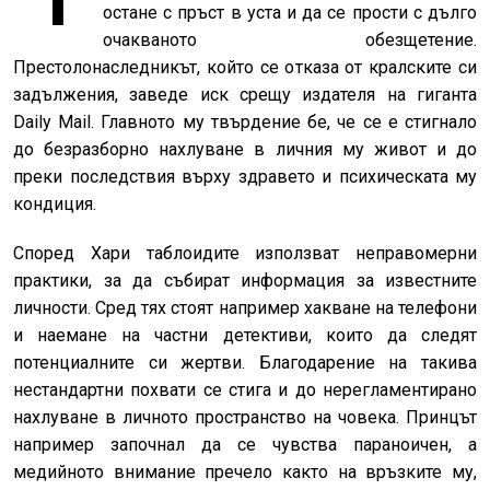
Т
остане с пръст в уста и да се прости с дълго
очакваното обезщетение.
Престолонаследникът, който се отказа от кралските си
задължения, заведе иск срещу издателя на гиганта
Daily Mail. Главното му твърдение бе, че се е стигнало
до безразборно нахлуване в личния му живот и до
преки последствия върху здравето и психическата му
кондиция.
Според Хари таблоидите използват неправомерни
практики, за да събират информация за известните
личности. Сред тях стоят например хакване на телефони
и наемане на частни детективи, които да следят
потенциалните си жертви. Благодарение на такива
нестандартни похвати се стига и до нерегламентирано
нахлуване в личното пространство на човека. Принцът
например започнал да се чувства параноичен, а
медийното внимание пречело както на връзките му,