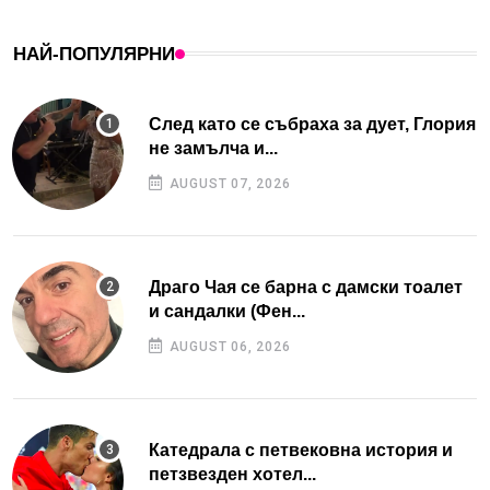
НАЙ-ПОПУЛЯРНИ
След като се събраха за дует, Глория
не замълча и...
AUGUST 07, 2026
Драго Чая се барна с дамски тоалет
и сандалки (Фен...
AUGUST 06, 2026
Катедрала с петвековна история и
петзвезден хотел...