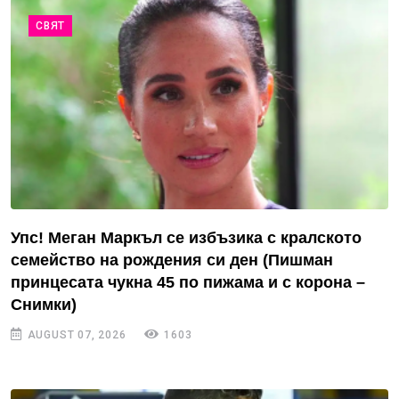
СВЯТ
Упс! Меган Маркъл се избъзика с кралското
семейство на рождения си ден (Пишман
принцесата чукна 45 по пижама и с корона –
Снимки)
AUGUST 07, 2026
1603