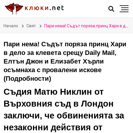
Начало
Свят
Пари нема! Съдът поряза принц Хари в дело за клевета срещу Daily Mail, Елтън Джон и Елизабет Хърли осъмнаха с провалени искове (Подробности)
Пари нема! Съдът поряза принц Хари
в дело за клевета срещу Daily Mail,
Елтън Джон и Елизабет Хърли
осъмнаха с провалени искове
(Подробности)
Съдия Матю Никлин от
Върховния съд в Лондон
заключи, че обвиненията за
незаконни действия от