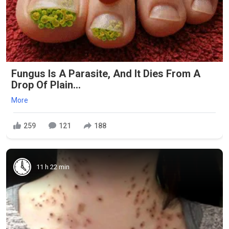
Fungus Is A Parasite, And It Dies From A
Drop Of Plain...
More
259
121
188
11 h 22 min