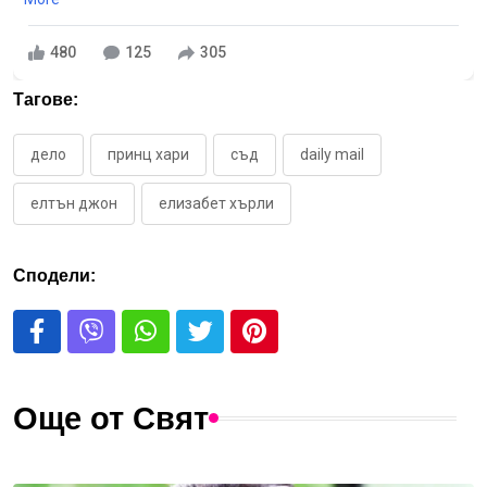
480
125
305
Тагове:
дело
принц хари
съд
daily mail
елтън джон
елизабет хърли
Сподели:
Още от Свят