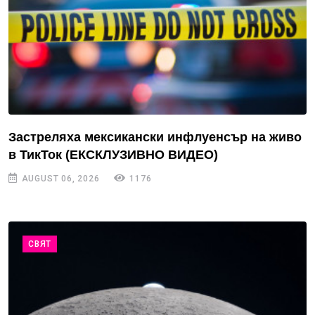
Застреляха мексикански инфлуенсър на живо
в ТикТок (ЕКСКЛУЗИВНО ВИДЕО)
AUGUST 06, 2026
1176
СВЯТ