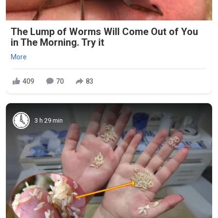
The Lump of Worms Will Come Out of You
in The Morning. Try it
More
409
70
83
3 h 29 min