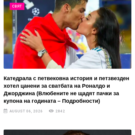
СВЯТ
Катедрала с петвековна история и петзвезден
хотел цанени за сватбата на Роналдо и
Джорджина (Влюбените не щадят пачки за
купона на годината – Подробности)
AUGUST 06, 2026
2842