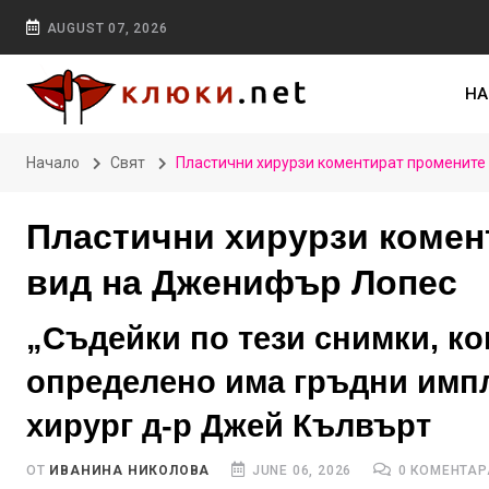
AUGUST 07, 2026
НА
Начало
Свят
Пластични хирурзи коментират променит
Пластични хирурзи комен
вид на Дженифър Лопес
„Съдейки по тези снимки, ко
определено има гръдни импл
хирург д-р Джей Кълвърт
ОТ
ИВАНИНА НИКОЛОВА
JUNE 06, 2026
0 КОМЕНТАР