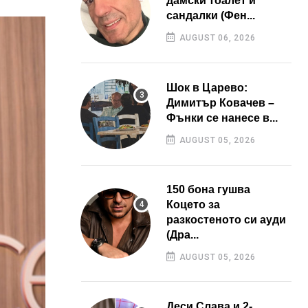
дамски тоалет и
сандалки (Фен...
AUGUST 06, 2026
Шок в Царево:
Димитър Ковачев –
Фънки се нанесе в...
AUGUST 05, 2026
150 бона гушва
Коцето за
разкостеното си ауди
(Дра...
AUGUST 05, 2026
Деси Слава и 2-