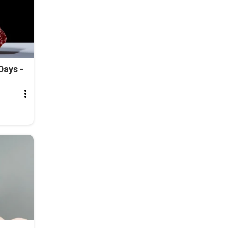
Days -