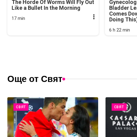
The Horde Of Worms Will Fly Out
Gynecologi
Like a Bullet In the Morning
Bladder Le
Comes Dow
17 min
Doing This
6 h 22 min
Още от Свят
СВЯТ
СВЯТ