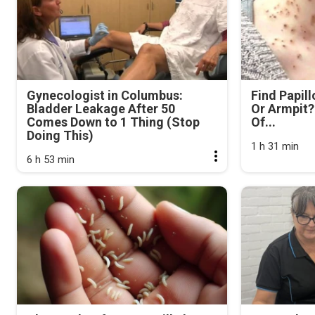
Gynecologist in Columbus:
Find Papil
Bladder Leakage After 50
Or Armpit? 
Comes Down to 1 Thing (Stop
Of...
Doing This)
1 h 31 min
6 h 53 min