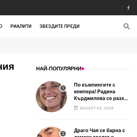
О
РИАЛИТИ
ЗВЕЗДИТЕ ПРЕДИ
ния
НАЙ-ПОПУЛЯРНИ
По къмпингите с
кемпера! Радина
Кърджилова се разх...
AUGUST 05, 2026
Драго Чая се барна с