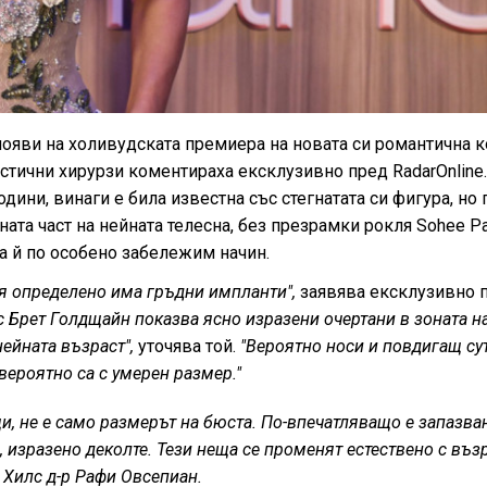
появи на холивудската премиера на новата си романтична 
астични хирурзи коментираха ексклузивно пред RadarOnline
одини, винаги е била известна със стегнатата си фигура, но
ната част на нейната телесна, без презрамки рокля Sohee Pa
а й по особено забележим начин.
тя определено има гръдни импланти",
заявява ексклузивно 
с Брет Голдщайн показва ясно изразени очертани в зоната н
нейната възраст",
уточява той.
"Вероятно носи и повдигащ су
вероятно са с умерен размер."
и, не е само размерът на бюста. По-впечатляващо е запазва
 изразено деколте. Тези неща се променят естествено с възр
 Хилс д-р Рафи Овсепиан.