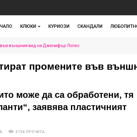
ЧАЛО
КЛЮКИ
КУРИОЗИ
СКАНДАЛИ
ЛЮБОПИТН
е във външния вид на Дженифър Лопес
тират промените във външ
ито може да са обработени, тя
анти“, заявява пластичният
А
3738 ПРОЧИТА