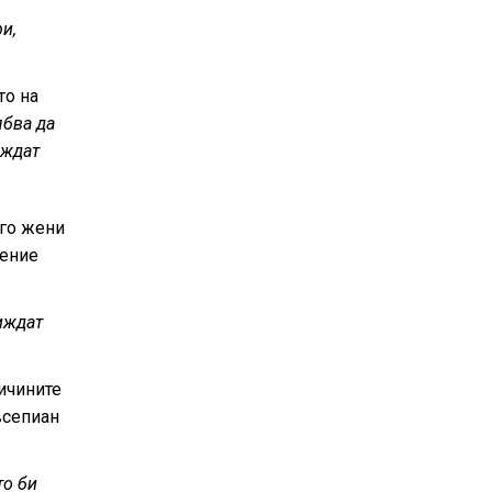
и,
то на
ябва да
еждат
ого жени
ление
иждат
ичините
всепиан
то би