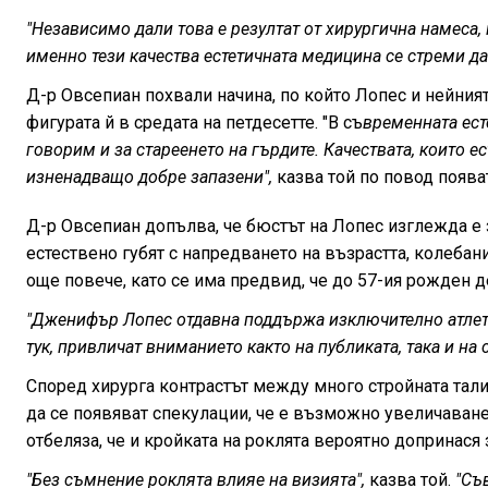
"Независимо дали това е резултат от хирургична намеса
именно тези качества естетичната медицина се стреми да
Д-р Овсепиан похвали начина, по който Лопес и нейни
фигурата й в средата на петдесетте. "В съ
временната ест
говорим и за стареенето на гърдите. Качествата, които ес
изненадващо добре запазени",
казва той по повод поява
Д-р Овсепиан допълва, че бюстът на Лопес изглежда е 
естествено губят с напредването на възрастта, колебан
още повече, като се има предвид, че до 57-ия рожден д
"Дженифър Лопес отдавна поддържа изключително атлети
тук, привличат вниманието както на публиката, така и на
Според хирурга контрастът между много стройната тали
да се появяват спекулации, че е възможно увеличаване
отбеляза, че и кройката на роклята вероятно допринася 
"Без съмнение роклята влияе на визията",
казва той.
"Съв