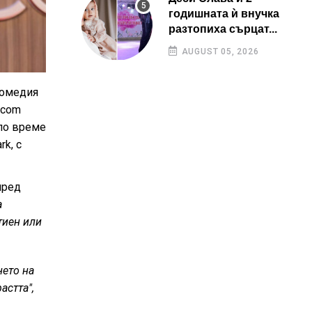
годишната ѝ внучка
разтопиха сърцат...
AUGUST 05, 2026
комедия
.com
 по време
rk, с
пред
а
тиен или
нето на
астта",