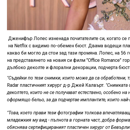
Дженифър Лопес изненада почитателите си, когато се 
на Netflix с видимо по-обемен бюст. Двама водещи пл
какво би могло да стои зад тази промяна. Лопес, на 56 г
на представянето на новия си филм "Office Romance" гор
дълбоко деколте и флорални декорации, подчерта бюст
"Съдейки по тези снимки, които може да са обработени, 
Radar пластичният хирург д-р Джей Калвърт.
"Снимката 
деколтето, които не се получават естествено, особено на 
оформящо бельо, за да подчертае имплантите, които най-
"Това, което прави тези фотографии толкова впечатляващ
младежкия му вид - пълнота в горната част, добра форма,
обяснява сертифицираният пластичен хирург от Бевърли