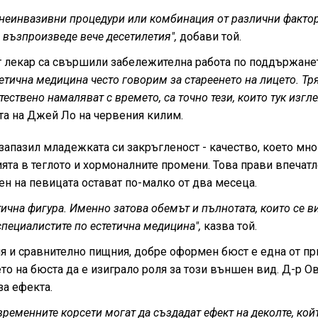
, неинвазивни процедури или комбинация от различни фактор
 възпроизведе вече десетилетия",
добави той.
ят лекар са свършили забележителна работа по поддържане
етична медицина често говорим за стареенето на лицето. Тр
тествено намаляват с времето, са точно тези, които тук изгл
та на Джей Ло на червения килим.
запазил младежката си закръгленост - качество, което мн
ията в теглото и хормоналните промени. Това прави впечат
ен на певицата остават по-малко от два месеца.
чна фигура. Именно затова обемът и пълнотата, които се в
 специалистите по естетична медицина",
казва той.
я и сравнително пищния, добре оформен бюст е една от пр
то на бюста да е изиграло роля за този външен вид. Д-р О
за ефекта.
ременните корсети могат да създадат ефект на деколте, кой