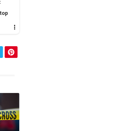
:
top