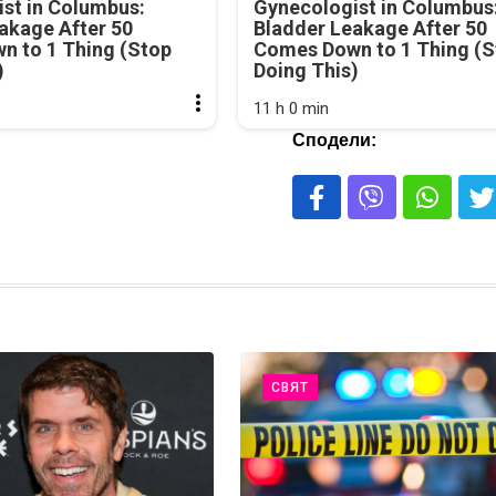
st in Columbus:
Gynecologist in Columbus
akage After 50
Bladder Leakage After 50
n to 1 Thing (Stop
Comes Down to 1 Thing (S
)
Doing This)
11 h 0 min
Сподели:
СВЯТ