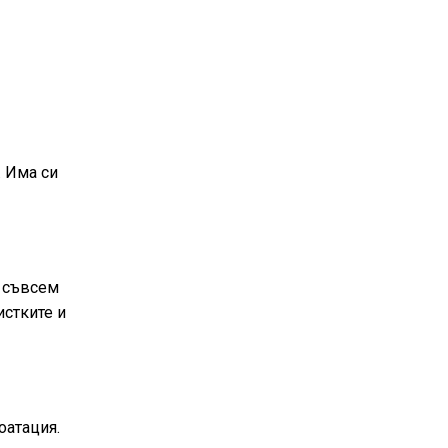
. Има си
а съвсем
истките и
оатация.