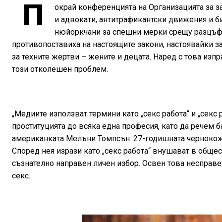
П
окрай конференцията на Организацията за з
и адвокати, антитрафикантски движения и 
нюйоркчани за спешни мерки срещу разцъфт
противопоставиха на настоящите закони, настоявайки за
за техните жертви – жените и децата. Наред с това изпр
този отколешен проблем.
„Медиите използват термини като „секс работа“ и „секс
проституцията до всяка една професия, като да речем б
американката Мелъни Томпсън. 27-годишната чернокожа 
Според нея изрази като „секс работа“ внушават в обще
съзнателно направен личен избор. Освен това несправе
секс.