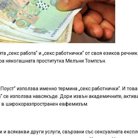
 „секс работа“ и „секс работнички“ от своя езиков речник
лира някогашната проститутка Мелъни Томпсън.
 Поуст“ използва именно термина „секс работнички“. И тов
та“ се използва навсякъде. Дори извън академичните, актив
ща в широкоразпространен евфемизъм.
 и всякакви други услуги, свързани със сексуалната експл