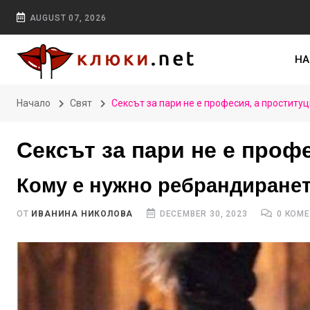
AUGUST 07, 2026
НА
Начало
Свят
Сексът за пари не е професия, а проститу
Сексът за пари не е проф
Кому е нужно ребрандиранет
ОТ
ИВАНИНА НИКОЛОВА
DECEMBER 30, 2023
0 КОМ