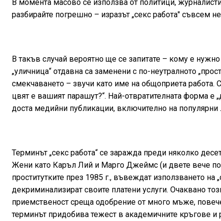
В момента масово се използва от политици, журналисти,
разбирайте погрешно – изразът „секс работа" съвсем не
В такъв случай вероятно ще се запитате – кому е нужно
„уличница“ отдавна са заменени с по-неутралното „прост
смекчаването – звучи като име на общоприета работа. 
цвят е вашият парашут?“. Най-отвратителната форма е „д
доста медийни публикации, включително на популярни 
Терминът „секс работа“ се заражда преди няколко десет
Жени като Каръл Лий и Марго Джеймс (и двете вече пок
проститутките през 1985 г., въвеждат използването на 
декриминализират своите платени услуги. Очаквано то
приемственост среща одобрение от много мъже, повечет
терминът придобива тежест в академичните кръгове и р