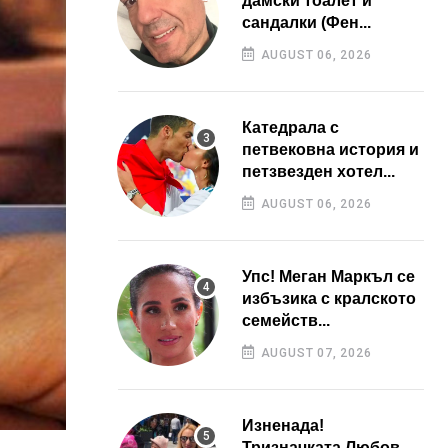
дамски тоалет и
сандалки (Фен...
AUGUST 06, 2026
Катедрала с
петвековна история и
петзвезден хотел...
AUGUST 06, 2026
Упс! Меган Маркъл се
избъзика с кралското
семейств...
AUGUST 07, 2026
Изненада!
Тризначката Любов