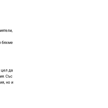
иятели,
и бяхме
 цел да
ия. Със
я, но и