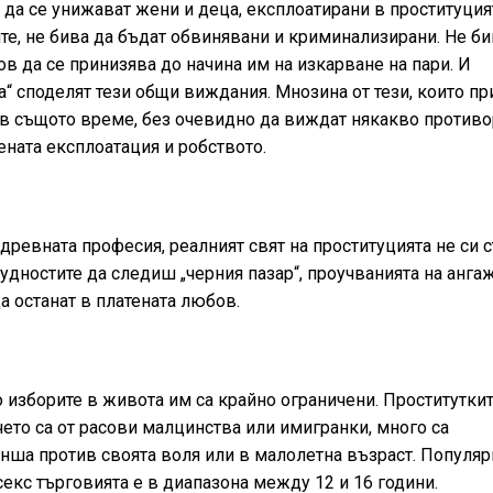
да се унижават жени и деца, експлоатирани в проституция
тите, не бива да бъдат обвинявани и криминализирани. Не б
в да се принизява до начина им на изкарване на пари. И
а“ споделят тези общи виждания. Мнозина от тези, които п
 в същото време, без очевидно да виждат някакво противо
ената експлоатация и робството.
-древната професия, реалният свят на проституцията не си 
рудностите да следиш „черния пазар“, проучванията на анга
а останат в платената любов.
ато изборите в живота им са крайно ограничени. Проститутки
ето са от расови малцинства или имигранки, много са
нша против своята воля или в малолетна възраст. Популяр
секс търговията е в диапазона между 12 и 16 години.