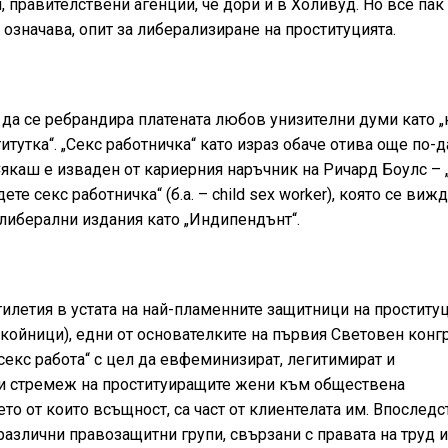
 правителствени агенции, че дори и в Холивуд. Но все пак
 означава, опит за либерализиране на проституцията.
 да се ребрандира платената любов унизителни думи като „
итутка“. „Секс работничка“ като израз обаче отива още по-д
Сякаш е изваден от кариерния наръчник на Ричард Боулс –
ете секс работничка“ (б.а.
– child sex worker
), която се вижд
либерални издания като „Индипендънт“.
илетия в устата на най-пламенните защитници на проституц
ойници), едни от основателките на първия Световен конг
„секс работа“ с цел да евфеминизират, легитимират и
зи стремеж на проституиращите жени към обществена
о от които всъщност, са част от клиентелата им. Впоследс
азлични правозащитни групи, свързани с правата на труд и