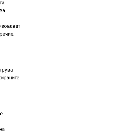
та.
ива
ризовават
речие,
струва
жираните
те
на