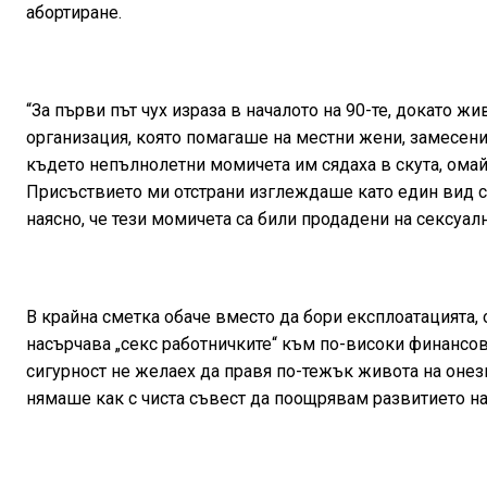
абортиране.
“За първи път чух израза в началото на 90-те, докато ж
организация, която помагаше на местни жени, замесени
където непълнолетни момичета им сядаха в скута, омай
Присъствието ми отстрани изглеждаше като един вид с
наясно, че тези момичета са били продадени на сексуал
В крайна сметка обаче вместо да бори експлоатацията, о
насърчава „секс работничките“ към по-високи финансов
сигурност не желаех да правя по-тежък живота на онези
нямаше как с чиста съвест да поощрявам развитието на