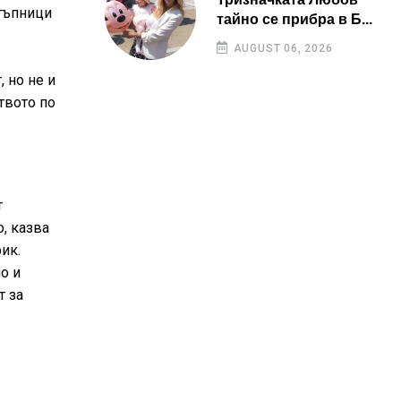
стъпници
тайно се прибра в Б...
AUGUST 06, 2026
 но не и
твото по
т
, казва
ик.
о и
т за