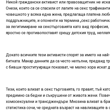
Никой граждански активист или правозащитник не иска 
Онези, които са се спасили от лапите на секс трафикан
човешкото у всяка една жена, предлагаща платена любо
поддръжниците, и опоненти на термина „секс работничк
за легитимиране на секстърговията като вид професия,
яростно се противопоставят срещу детския труд, неплат
Докато всичките тези активисти спорят за името на най
битката. Макар данните да са често непълни, предвид т
с бивши проституиращи показват, че малко хора искат д
Тези, които влизат в секс търговията, го правят, тъй к
предимно са бедни и съкрушени от живота жени. Повеч
хомосексуални и трансджендъри. Мнозина влизат в бра
статистика сочи, че средната възраст на навлизащите в 