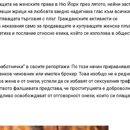
ащита на женските права в Ню Йорк през лятото, нейни за
бивши жрици на любовта заедно надигнаха глас към всички
яващата търговия с плът. Гражданските активисти се
 наказания само за продаващите и купуващите женска плът,
атиха и послание относно езика, който се използва в общес
 работнички“ в своите репортажи. По този начин приравнява
анков чиновник или имотен брокер. Това изобщо не е редно
жена е от онези, успели да се избавят от сексуалния траф
ството фалшивата представа, че проституцията е доброволн
дливо освобождават от отговорност онези, които си плаща