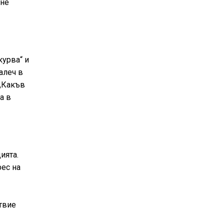
 не
курва“ и
алеч в
 „Какъв
а в
ията.
рес на
твие