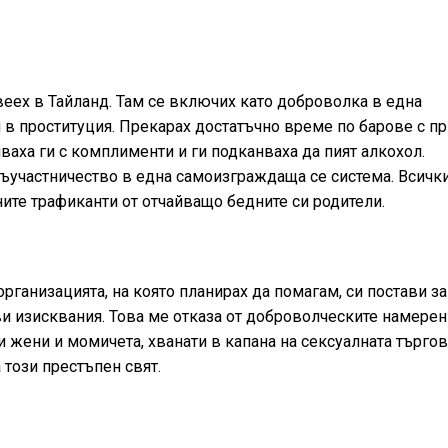
ивеех в Тайланд. Там се включих като доброволка в една
 в проституция. Прекарах достатъчно време по барове с пр
ваха ги с комплименти и ги подканваха да пият алкохол.
ъучастничество в една самоизграждаща се система. Всичк
ните трафиканти от отчайващо бедните си родители.
рганизацията, на която планирах да помагам, си постави за
и изисквания. Това ме отказа от доброволческите намерен
 жени и момичета, хванати в капана на сексуалната търгови
 този престъпен свят.