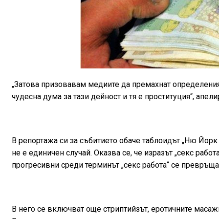
„Затова призовавам медиите да премахнат определенията
чудесна дума за тази дейност и тя е проституция“, апе
В репортажа си за събитието обаче таблоидът „Ню Йорк
не е единичен случай. Оказва се, че изразът „секс рабо
прогресивни среди терминът „секс работа“ се превръ
В него се включват още стриптийзът, еротичните масажи