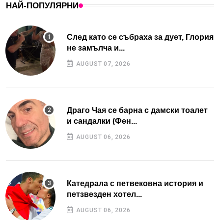
НАЙ-ПОПУЛЯРНИ
След като се събраха за дует, Глория
не замълча и...
AUGUST 07, 2026
Драго Чая се барна с дамски тоалет
и сандалки (Фен...
AUGUST 06, 2026
Катедрала с петвековна история и
петзвезден хотел...
AUGUST 06, 2026