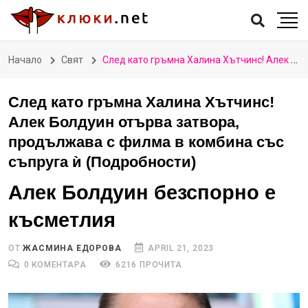
Начало
Свят
След като гръмна Халина Хътчинс! Алек Болдуин отърва затвора, продължава с филма в комбина със съпруга ѝ (Подробности)
След като гръмна Халина Хътчинс!
Алек Болдуин отърва затвора,
продължава с филма в комбина със
съпруга ѝ (Подробности)
Алек Болдуин безспорно е
късметлия
ОТ
ЖАСМИНА ЕДОРОВА
APRIL 21, 2023
0 КОМЕНТАРА
6216 ПРОЧИТА