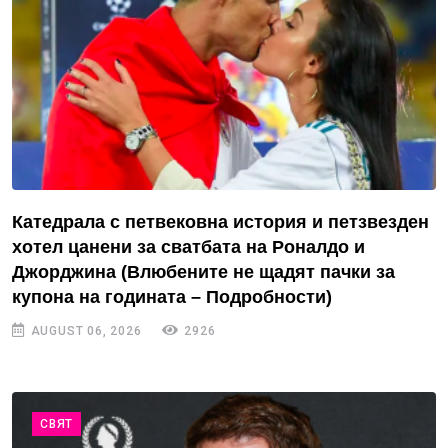
Катедрала с петвековна история и петзвезден
хотел цанени за сватбата на Роналдо и
Джорджина (Влюбените не щадят пачки за
купона на годината – Подробности)
AUGUST 06, 2026
2926
СВЯТ