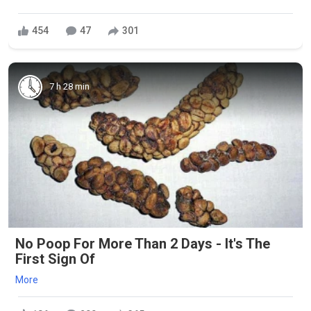
454
47
301
7 h 28 min
No Poop For More Than 2 Days - It's The
First Sign Of
More