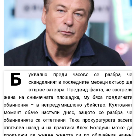
Б
уквално преди часове се разбра, че
скандалният в последните месеци актьор ще
отърве затвора. Предвид факта, че застреля
жена на снимачната площадка, му бяха повдигнати
обвинения – в непредумишлено убийство. Култовият
момент обаче настъпи днес, защото се разбра, че
обвиненията са оттеглени. Така прокуратурата засега
отстъпва назад и на практика Алек Болдуин може да
продължи да живее живота си по обичайния начин.