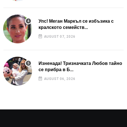
Упс! Меган Маркъл се избъзика с
кралското семейств...
AUGUST 07, 2026
Изненада! Тризначката Любов тайно
се прибра в Б...
AUGUST 06, 2026