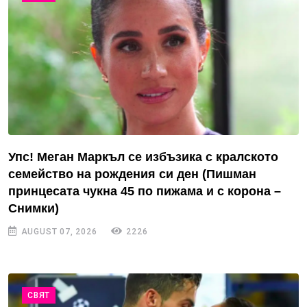
Упс! Меган Маркъл се избъзика с кралското
семейство на рождения си ден (Пишман
принцесата чукна 45 по пижама и с корона –
Снимки)
AUGUST 07, 2026
2226
СВЯТ