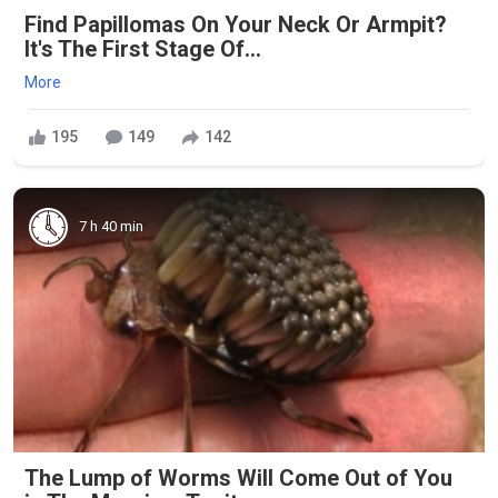
Find Papillomas On Your Neck Or Armpit?
It's The First Stage Of...
More
195
149
142
7 h 40 min
The Lump of Worms Will Come Out of You