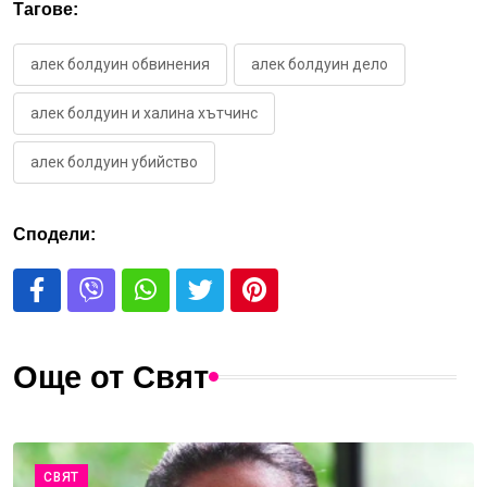
Тагове:
алек болдуин обвинения
алек болдуин дело
алек болдуин и халина хътчинс
алек болдуин убийство
Сподели:
Още от Свят
СВЯТ