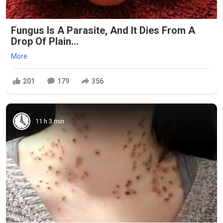
Fungus Is A Parasite, And It Dies From A
Drop Of Plain...
More
201
179
356
11 h 3 min