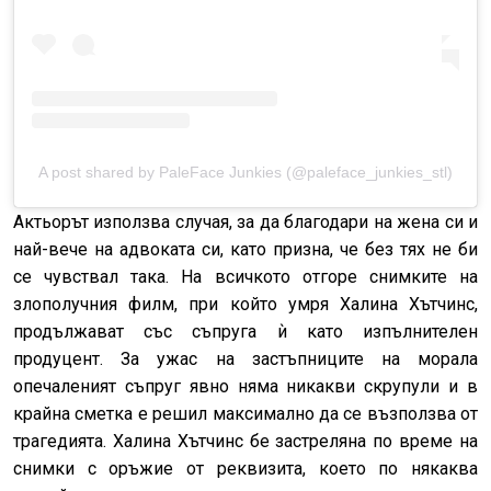
A post shared by PaleFace Junkies (@paleface_junkies_stl)
Актьорът използва случая, за да благодари на жена си и
най-вече на адвоката си, като призна, че без тях не би
се чувствал така. На всичкото отгоре снимките на
злополучния филм, при който умря Халина Хътчинс,
продължават със съпруга ѝ като изпълнителен
продуцент. За ужас на застъпниците на морала
опечаленият съпруг явно няма никакви скрупули и в
крайна сметка е решил максимално да се възползва от
трагедията. Халина Хътчинс бе застреляна по време на
снимки с оръжие от реквизита, което по някаква