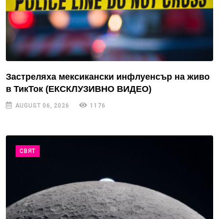
Застреляха мексикански инфлуенсър на живо
в ТикТок (ЕКСКЛУЗИВНО ВИДЕО)
AUGUST 06, 2026
1176
СВЯТ