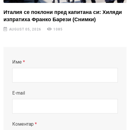
Италия се поклони пред капитана си: Хиляди
изпратиха Франко Барези (Снимки)
AUGUST 05, 2026
1085
Име
*
E-mail
Коментар
*