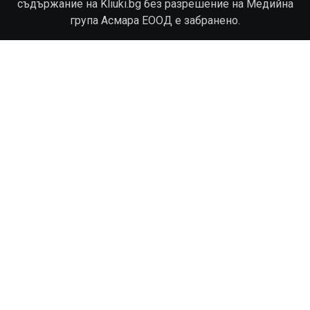
съдържание на Kliuki.bg без разрешение на Медийна
група Асмара ЕООД е забранено.