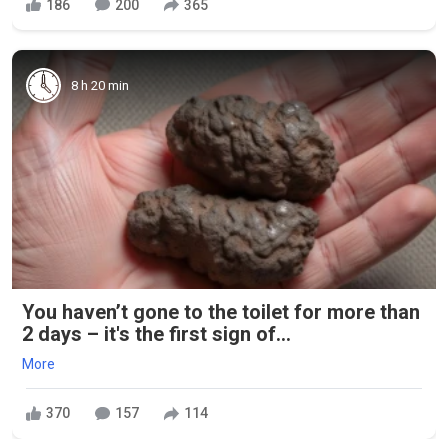
186
200
365
8 h 20 min
You haven’t gone to the toilet for more than
2 days – it's the first sign of...
More
370
157
114