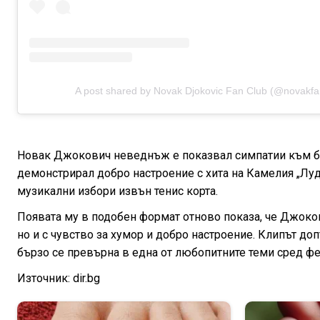
A post shared by Novak Djokovic Fan Club (@novakfa
Новак Джокович неведнъж е показвал симпатии към бъл
демонстрирал добро настроение с хита на Камелия „Луд
музикални избори извън тенис корта.
Появата му в подобен формат отново показа, че Джоков
но и с чувство за хумор и добро настроение. Клипът д
бързо се превърна в една от любопитните теми сред фе
Източник: dir.bg