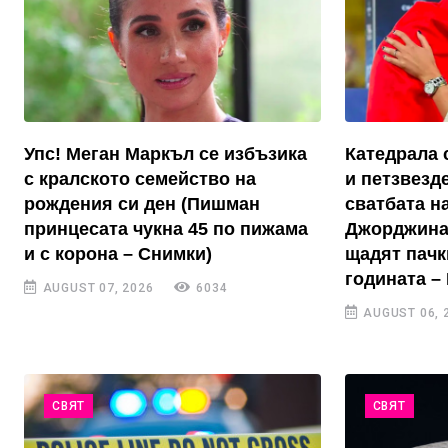
Упс! Меган Маркъл се избъзика
Катедрала 
с кралското семейство на
и петзвезд
рождения си ден (Пишман
сватбата н
принцесата чукна 45 по пижама
Джорджина
и с корона – Снимки)
щадят пачк
годината –
AUGUST 07, 2026
6034
AUGUST 06, 
СВЯТ
СВЯТ