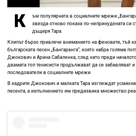
К
ъм популярната в социалните мрежи „Бангар
звезда отново показа по-непринудената си ст
дъщеря Тара.
Клипът бързо привлече вниманието на феновете, тъй ка
българската песен „Бангаранга“, която набра голяма по
Джокович и Арина Сабаленка, след като преди началото 
двамата топ тенисисти продължават да се забавляват и
последователи в социалните мрежи.
В кадрите Джокович и малката Тара изглеждат усмихна
песента, а изпълнението им предизвика множество реак