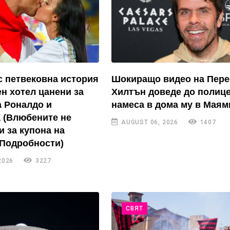
с петвековна история
Шокиращо видео на Пере
ен хотел цанени за
Хилтън доведе до полиц
а Роналдо и
намеса в дома му в Маям
 (Влюбените не
AUGUST 06, 2026
1407
и за купона на
 Подробности)
2026
3227
СВЯТ