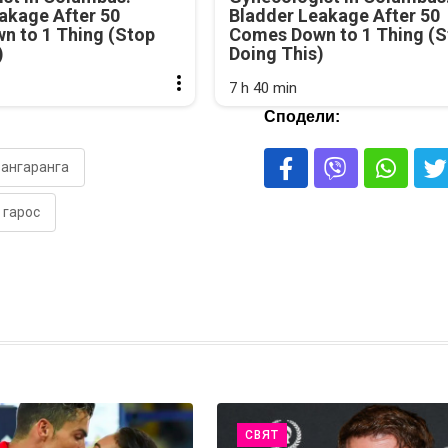
akage After 50
Bladder Leakage After 50
n to 1 Thing (Stop
Comes Down to 1 Thing (S
)
Doing This)
7 h 40 min
Сподели:
бангаранга
 гарос
СВЯТ