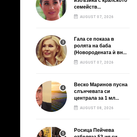
избъзика с кралското
семейств...
AUGUST 07, 2026
Гала се показа в
ролята на баба
(Новородената ѝ вн...
AUGUST 07, 2026
Веско Маринов пусна
слънчевата си
централа за 1 мл...
AUGUST 08, 2026
Росица Пейчева
отбеляза 53-ия си