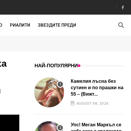
О
РИАЛИТИ
ЗВЕЗДИТЕ ПРЕДИ
ха
НАЙ-ПОПУЛЯРНИ
Камелия лъсна без
сутиен и по прашки на
я
55 – (Вижт...
AUGUST 08, 2026
Упс! Меган Маркъл се