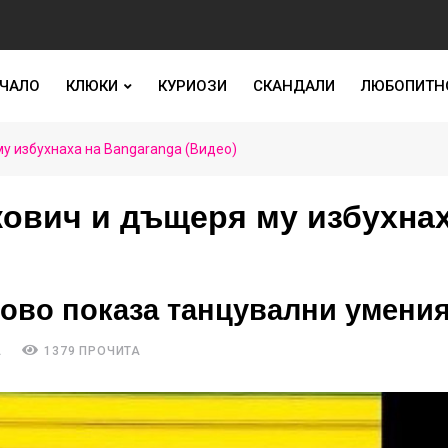
ЧАЛО
КЛЮКИ
КУРИОЗИ
СКАНДАЛИ
ЛЮБОПИТН
му избухнаха на Bangaranga (Видео)
кович и дъщеря му избухна
ново показа танцувални умени
А
1379 ПРОЧИТА