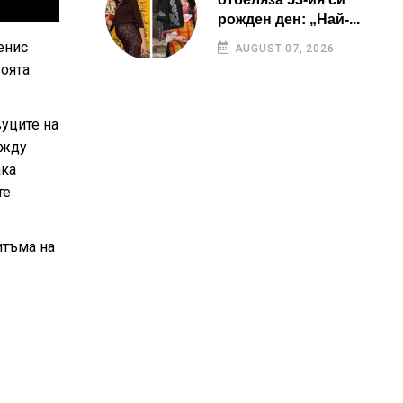
рожден ден: „Най-...
енис
AUGUST 07, 2026
воята
вуците на
ежду
ака
те
итъма на