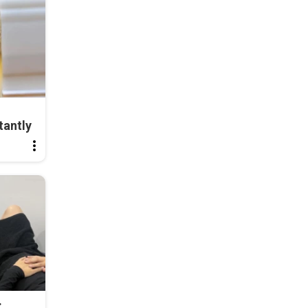
tantly
: