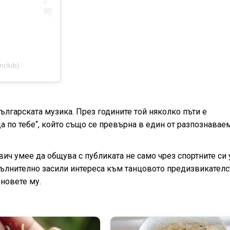
nclub)
гарската музика. През годините той няколко пъти е
а по тебе“, който също се превърна в един от разпознавае
ич умее да общува с публиката не само чрез спортните си 
опълнително засили интереса към танцовото предизвикателс
новете му.