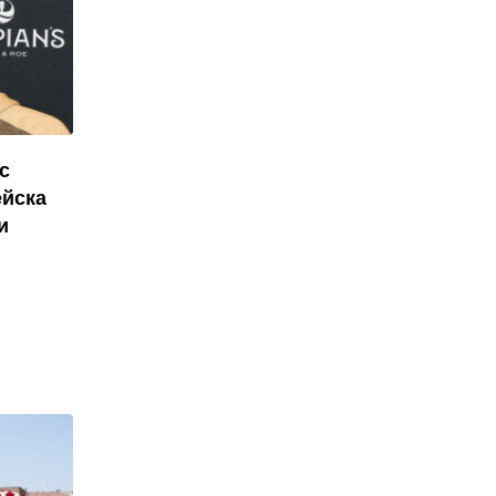
с
ейска
и