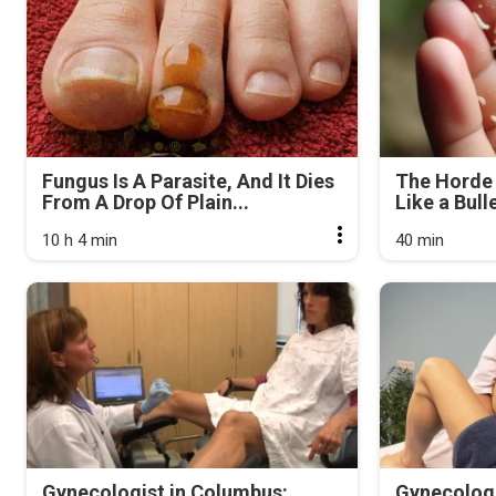
Fungus Is A Parasite, And It Dies
The Horde 
From A Drop Of Plain...
Like a Bull
10 h 4 min
40 min
Gynecologist in Columbus:
Gynecologi