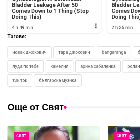
Bladder Leakage After 50
Bladder Le
Comes Down to 1 Thing (Stop
Comes Dow
Doing This)
Doing This
4 h 49 min
2 h 35 min
Тагове:
новак джокович
тара джокович
bangaranga
луда по тебе
камелия
арина сабаленка
ролан
тик ток
българска музика
Още от Свят
СВЯТ
СВЯТ