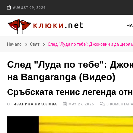
AUGUST 09, 2026
НА
Начало
Свят
След "Луда по тебе": Джокович и дъщеря 
След "Луда по тебе": Джо
на Bangaranga (Видео)
Сръбската тенис легенда от
ОТ
ИВАНИНА НИКОЛОВА
MAY 27, 2026
0 КОМЕНТАР