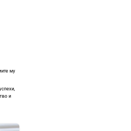
мите му
успехи,
тво и