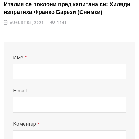
Италия се поклони пред капитана си: Хиляди
изпратиха Франко Барези (Снимки)
AUGUST 05, 2026
1141
Име
*
E-mail
Коментар
*