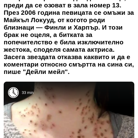
преди да се озоват в зала номер 13.
През 2006 година певицата се омъжи за
Майкъл Локууд, от когото роди
близнаци — Финли и Харпър. И този
брак не оцеля, а битката за
попечителство е била изключително
жестока, споделя самата актриса.
Засега звездата отказва каквито и да е
коментари относно смъртта на сина си,
пише "Дейли мейл".
33 min