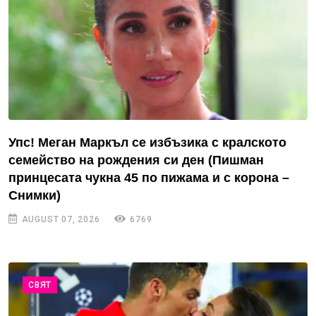
Упс! Меган Маркъл се избъзика с кралското
семейство на рождения си ден (Пишман
принцесата чукна 45 по пижама и с корона –
Снимки)
AUGUST 07, 2026
6769
СВЯТ