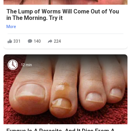
The Lump of Worms Will Come Out of You
in The Morning. Try it
More
331
140
224
12 min
Fungus Is A Parasite, And It Dies From A