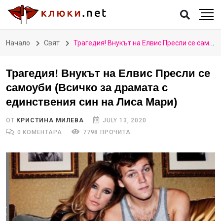
Начало
Свят
Трагедия! Внукът на Елвис Пресли се самоуби (Всичко за драмата с единствения син на Лиса Мари)
Трагедия! Внукът на Елвис Пресли се
самоуби (Всичко за драмата с
единствения син на Лиса Мари)
ОТ
КРИСТИНА МИЛЕВА
JULY 13, 2020
0 КОМЕНТАРА
7798 ПРОЧИТА