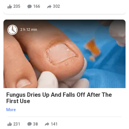
205
166
302
2 h 12 min
Fungus Dries Up And Falls Off After The
First Use
More
231
38
141