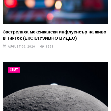
Застреляха мексикански инфлуенсър на живо
в ТикТок (ЕКСКЛУЗИВНО ВИДЕО)
AUGUST 06, 2026
1253
СВЯТ