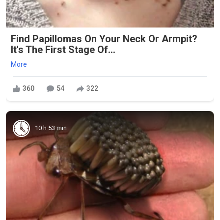
Find Papillomas On Your Neck Or Armpit?
It's The First Stage Of...
More
360
54
322
10 h 53 min