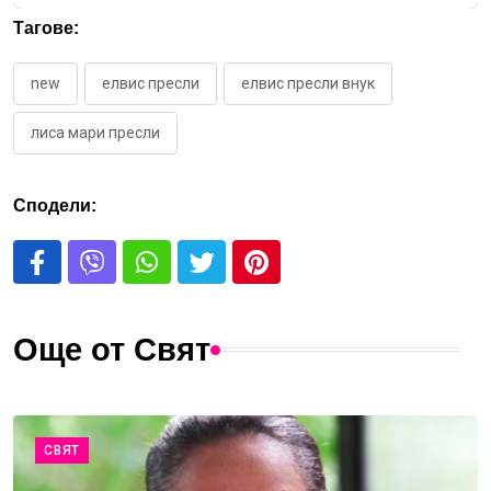
Тагове:
new
елвис пресли
елвис пресли внук
лиса мари пресли
Сподели:
Още от Свят
СВЯТ