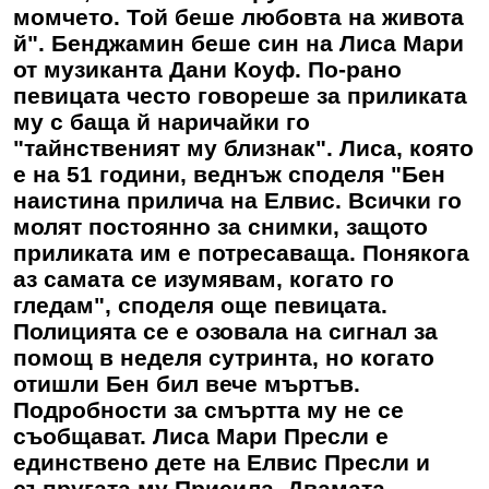
момчето. Той беше любовта на живота
й". Бенджамин беше син на Лиса Мари
от музиканта Дани Коуф. По-рано
певицата често говореше за приликата
му с баща й наричайки го
"тайнственият му близнак". Лиса, която
е на 51 години, веднъж споделя "Бен
наистина прилича на Елвис. Всички го
молят постоянно за снимки, защото
приликата им е потресаваща. Понякога
аз самата се изумявам, когато го
гледам", споделя още певицата.
Полицията се е озовала на сигнал за
помощ в неделя сутринта, но когато
отишли Бен бил вече мъртъв.
Подробности за смъртта му не се
съобщават. Лиса Мари Пресли е
единствено дете на Елвис Пресли и
съпругата му Присила. Двамата