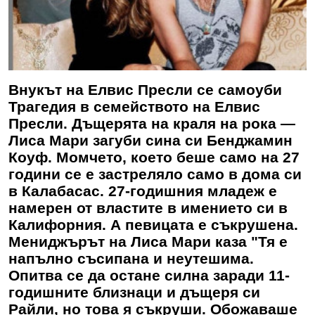
Внукът на Елвис Пресли се самоуби
Трагедия в семейството на Елвис
Пресли. Дъщерята на краля на рока —
Лиса Мари загуби сина си Бенджамин
Коуф. Момчето, което беше само на 27
години се е застреляло само в дома си
в Калабасас. 27-годишния младеж е
намерен от властите в имението си в
Калифорния. А певицата е съкрушена.
Мениджърът на Лиса Мари каза "Тя е
напълно съсипана и неутешима.
Опитва се да остане силна заради 11-
годишните близнаци и дъщеря си
Райли, но това я съкруши. Обожаваше