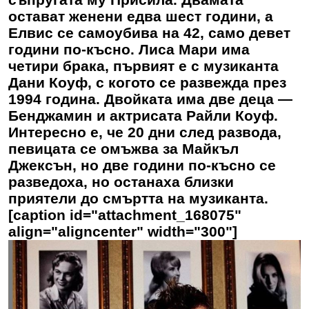
остават женени едва шест години, а
Елвис се самоубива на 42, само девет
години по-късно. Лиса Мари има
четири брака, първият е с музиканта
Дани Коуф, с когото се развежда през
1994 година. Двойката има две деца —
Бенджамин и актрисата Райли Коуф.
Интересно е, че 20 дни след развода,
певицата се омъжва за Майкъл
Джексън, но две години по-късно се
разведоха, но останаха близки
приятели до смъртта на музиканта.
[caption id="attachment_168075"
align="aligncenter" width="300"]