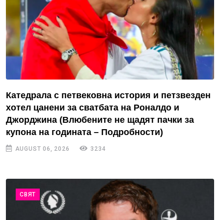
Катедрала с петвековна история и петзвезден
хотел цанени за сватбата на Роналдо и
Джорджина (Влюбените не щадят пачки за
купона на годината – Подробности)
AUGUST 06, 2026
3234
СВЯТ