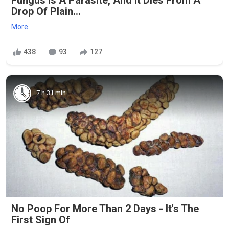
Drop Of Plain...
More
438
93
127
7 h 31 min
No Poop For More Than 2 Days - It's The
First Sign Of