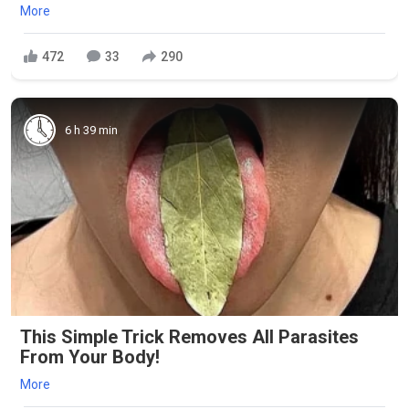
More
472
33
290
6 h 39 min
This Simple Trick Removes All Parasites
From Your Body!
More