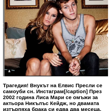
Трагедия! Внукът на Елвис Пресли се
самоуби сн. Инстаграм[/caption] През
2002 година Лиса Мари се омъжи за
актьора Никълъс Кейдж, но двамата
изтърпяха брака си едва два месеца,