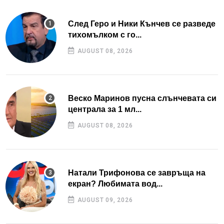
След Геро и Ники Кънчев се разведе
тихомълком с го...
AUGUST 08, 2026
Веско Маринов пусна слънчевата си
централа за 1 мл...
AUGUST 08, 2026
Натали Трифонова се завръща на
екран? Любимата вод...
AUGUST 09, 2026