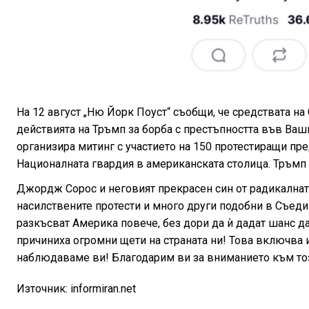
На 12 август „Ню Йорк Поуст“ съобщи, че средствата на
действията на Тръмп за борба с престъпността във Ваши
организира митинг с участието на 150 протестиращи пр
Националната гвардия в американската столица. Тръмп
Джордж Сорос и неговият прекрасен син от радикалнат
насилствените протести и много други подобни в Съеди
разкъсват Америка повече, без дори да ѝ дадат шанс д
причиниха огромни щети на страната ни! Това включва 
наблюдаваме ви! Благодарим ви за вниманието към то
Източник: informiran.net