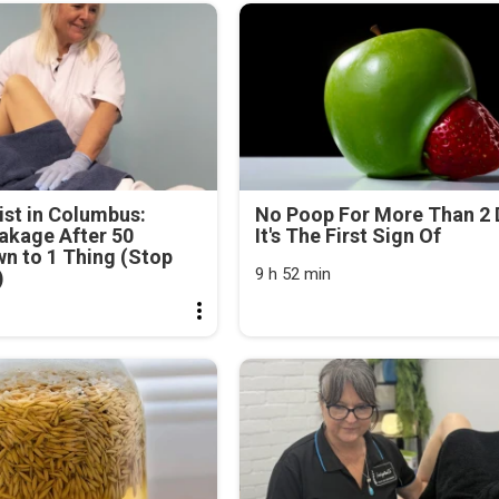
st in Columbus:
No Poop For More Than 2 
akage After 50
It's The First Sign Of
n to 1 Thing (Stop
9 h 52 min
)