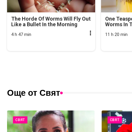
The Horde Of Worms Will Fly Out
One Teasp
Like a Bullet In the Morning
Worms In T
4 h 47 min
11 h 20 min
Още от Свят
СВЯТ
СВЯТ