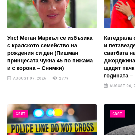
Упс! Меган Маркъл се избъзика
Катедрала 
с кралското семейство на
и петзвезд
рождения си ден (Пишман
сватбата н
принцесата чукна 45 по пижама
Джорджина
и с корона – Снимки)
щадят пачк
годината –
AUGUST 07, 2026
2779
AUGUST 06, 
СВЯТ
СВЯТ