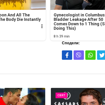
oon And All The
Gynecologist in Columbus
he Body Die Instantly
Bladder Leakage After 50
Comes Down to 1 Thing (S
Doing This)
8 h 39 min
Сподели:
СВЯТ