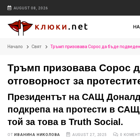
AUGUST 08, 2026
НА
Начало
Свят
Тръмп призовава Сорос да бъде подведен 
Тръмп призовава Сорос д
отговорност за протести
Президентът на САЩ Доналд
подкрепа на протести в САЩ
той за това в Truth Social.
ОТ
ИВАНИНА НИКОЛОВА
AUGUST 27, 2025
0 КОМЕН