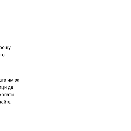
срещу
то
а
ата им за
ици да
хопати
айте,