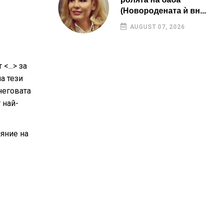
(Новородената ѝ вн...
AUGUST 07, 2026
...> за
а тези
неговата
 най-
ияние на