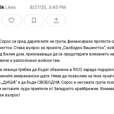
 Сорос са сред дарителите на групи, финансирали протести 
нгтон. Става въпрос за проекта „Свободен Вашингтон“, кой
ед Белия дом, призоваващи да се предотврати влизането н
 вече е разположил войски там.
а левица трябва да бъдат обвинени в RICO заради подкреп
нените американски щати. Няма да позволим на тези лунат
а „ДИША“ и да бъде СВОБОДНА. Сорос и неговата група пси
и неговите луди приятели от Западното крайбрежие. Внимав
зи въпрос!