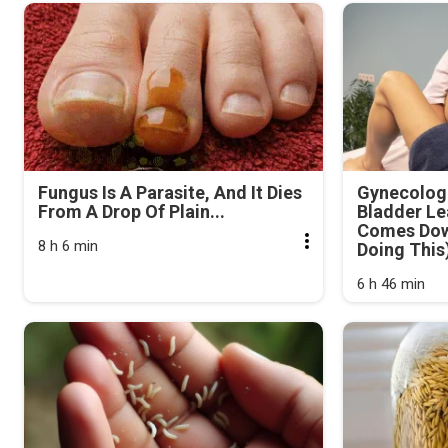
Fungus Is A Parasite, And It Dies
Gynecologi
From A Drop Of Plain...
Bladder Le
Comes Dow
8 h 6 min
Doing This
6 h 46 min