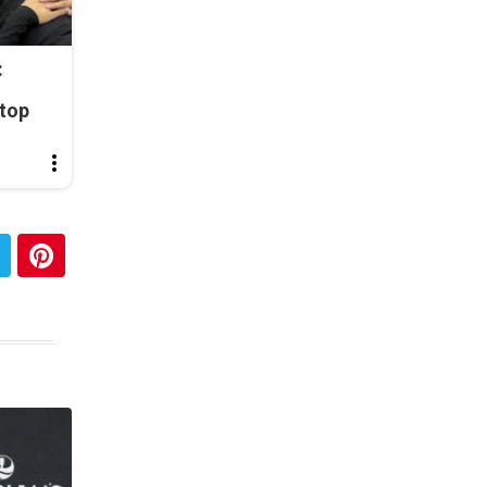
:
top