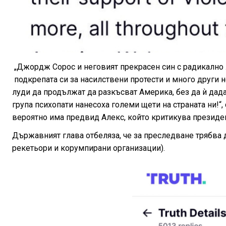
„Джордж Сорос и неговият прекрасен син с радикално л
подкрепата си за насилствени протести и много други
луди да продължат да разкъсват Америка, без да ѝ да
група психопати нанесоха големи щети на страната ни!“,
вероятно има предвид Алекс, който критикува президен
Държавният глава отбеляза, че за преследване трябва д
рекетьори и корумпирани организации).