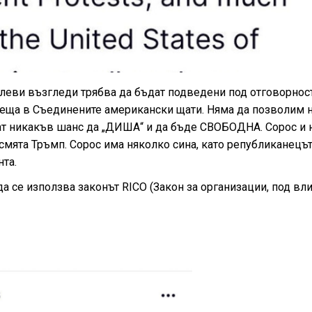
еви възгледи трябва да бъдат подведени под отговорност <
 неща в Съединените американски щати. Няма да позволим н
дат никакъв шанс да „ДИША“ и да бъде СВОБОДНА. Сорос и 
 смята Тръмп. Сорос има няколко сина, като републиканецът
та.
а се използва законът RICO (Закон за организации, под вл