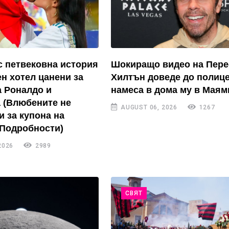
с петвековна история
Шокиращо видео на Пере
ен хотел цанени за
Хилтън доведе до полиц
а Роналдо и
намеса в дома му в Маям
 (Влюбените не
AUGUST 06, 2026
1267
и за купона на
 Подробности)
2026
2989
СВЯТ