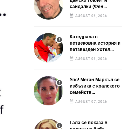
дамски тоалет и
сандалки (Фен...
AUGUST 06, 2026
Катедрала с
петвековна история и
петзвезден хотел...
AUGUST 06, 2026
Упс! Меган Маркъл се
избъзика с кралското
семейств...
AUGUST 07, 2026
Гала се показа в
ролята на баба