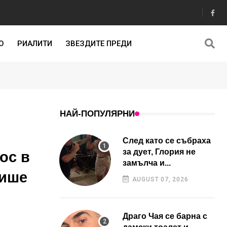
О
РИАЛИТИ
ЗВЕЗДИТЕ ПРЕДИ
НАЙ-ПОПУЛЯРНИ
След като се събраха
за дует, Глория не
ос в
замълча и...
пише
AUGUST 07, 2026
Драго Чая се барна с