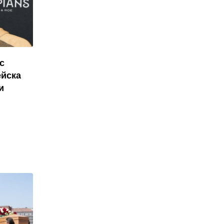
с
ейска
и