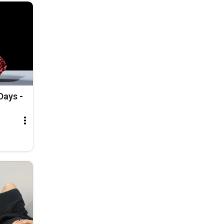
Days -