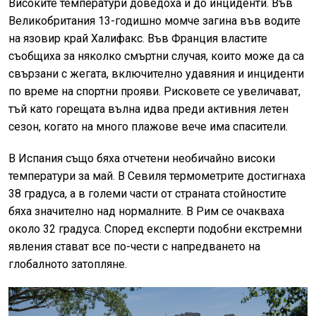
Високите температури доведоха и до инциденти. Във
Великобритания 13-годишно момче загина във водите
на язовир край Халифакс. Във Франция властите
съобщиха за няколко смъртни случая, които може да са
свързани с жегата, включително удавяния и инциденти
по време на спортни прояви. Рисковете се увеличават,
тъй като горещата вълна идва преди активния летен
сезон, когато на много плажове вече има спасители.
В Испания също бяха отчетени необичайно високи
температури за май. В Севиля термометрите достигнаха
38 градуса, а в големи части от страната стойностите
бяха значително над нормалните. В Рим се очакваха
около 32 градуса. Според експерти подобни екстремни
явления стават все по-чести с напредването на
глобалното затопляне.