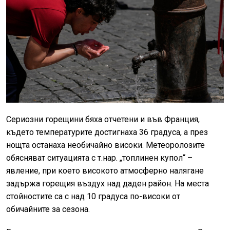
Сериозни горещини бяха отчетени и във Франция,
където температурите достигнаха 36 градуса, а през
нощта останаха необичайно високи. Метеоролозите
обясняват ситуацията с т.нар. „топлинен купол“ –
явление, при което високото атмосферно налягане
задържа горещия въздух над даден район. На места
стойностите са с над 10 градуса по-високи от
обичайните за сезона.