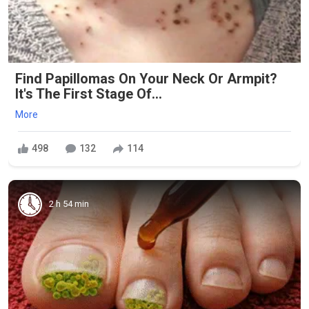
Find Papillomas On Your Neck Or Armpit?
It's The First Stage Of...
More
498
132
114
2 h 54 min