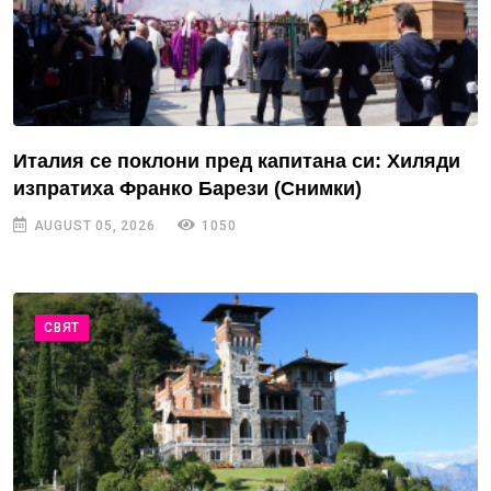
Италия се поклони пред капитана си: Хиляди
изпратиха Франко Барези (Снимки)
AUGUST 05, 2026
1050
СВЯТ