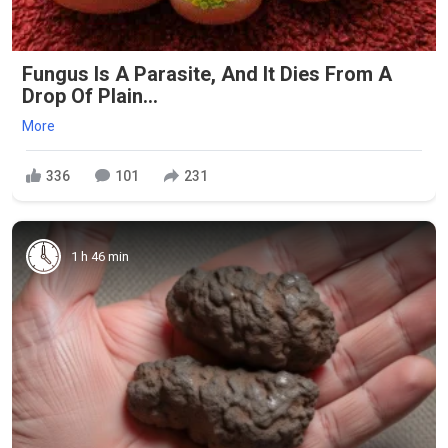
Fungus Is A Parasite, And It Dies From A
Drop Of Plain...
More
336
101
231
1 h 46 min