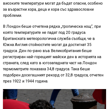
високите температури могат да бъдат опасни, особено
за възрастни хора, деца и хора със здравословни
проблеми.
В Лондон беше отчетена рядка „тропическа нощ“, при
която температурите не падат под 20 градуса.
Британската метеорологична служба съобщи, че в
Южна Англия стойностите могат да достигнат 35
градуса. Ден по-рано във Великобритания беше
регистриран най-горещият майски ден в историята на
страната, след като в югозападната част на Лондон
термометрите показаха 34,8 градуса. Така беше
подобрен досегашният рекорд от 32,8 градуса, отчетен
през 1922 и 1944 година.