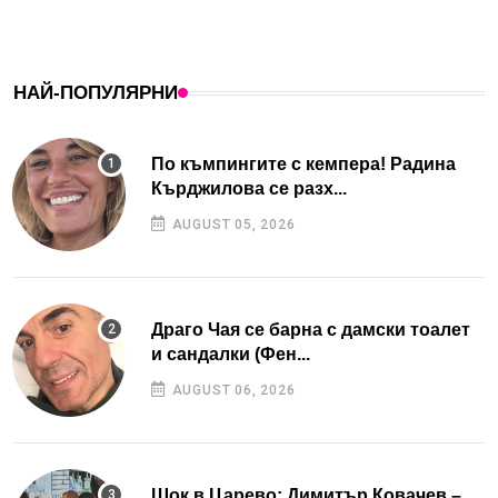
НАЙ-ПОПУЛЯРНИ
По къмпингите с кемпера! Радина
Кърджилова се разх...
AUGUST 05, 2026
Драго Чая се барна с дамски тоалет
и сандалки (Фен...
AUGUST 06, 2026
Шок в Царево: Димитър Ковачев –