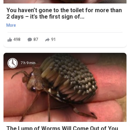
You haven’t gone to the toilet for more than
2 days – it's the first sign of...
More
498
87
91
7 h 9 min
The Lump of Worms Will Come Out of You