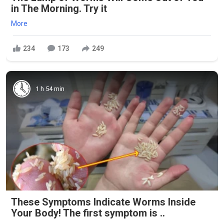
in The Morning. Try it
More
234
173
249
1 h 54 min
These Symptoms Indicate Worms Inside
Your Body! The first symptom is ..