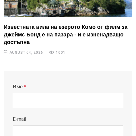
Известната вила на езерото Комо от филм за
Джеймс Бонд е на пазара - и е изненадващо
достъпна
AUGUST 04, 2026
1001
Име
*
E-mail