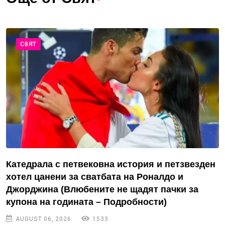
СВЯТ
Катедрала с петвековна история и петзвезден
хотел цанени за сватбата на Роналдо и
Джорджина (Влюбените не щадят пачки за
купона на годината – Подробности)
AUGUST 06, 2026
1533