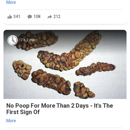
More
341
108
212
7 h 2 min
No Poop For More Than 2 Days - It's The
First Sign Of
More