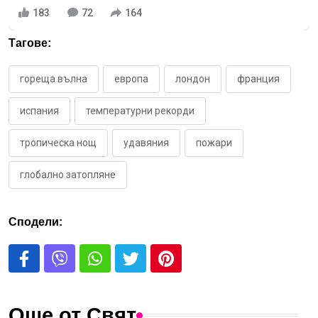
183
72
164
Тагове:
гореща вълна
европа
лондон
франция
испания
температурни рекорди
тропическа нощ
удавяния
пожари
глобално затопляне
Сподели:
Още от Свят