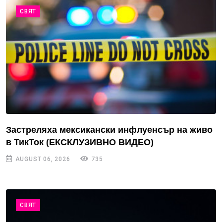
СВЯТ
Застреляха мексикански инфлуенсър на живо
в ТикТок (ЕКСКЛУЗИВНО ВИДЕО)
AUGUST 06, 2026
735
СВЯТ