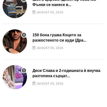
Фънки се нанесе в...
AUGUST 05, 2026
150 бона гушва Коцето за
разкостеното си ауди (Дра...
AUGUST 05, 2026
Деси Слава и 2-годишната ѝ внучка
разтопиха сърцат...
AUGUST 05, 2026