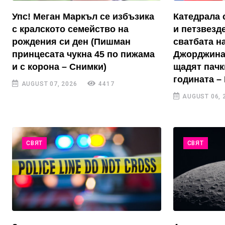
Упс! Меган Маркъл се избъзика
Катедрала 
с кралското семейство на
и петзвезд
рождения си ден (Пишман
сватбата н
принцесата чукна 45 по пижама
Джорджина
и с корона – Снимки)
щадят пачк
годината –
AUGUST 07, 2026
4417
AUGUST 06, 
СВЯТ
СВЯТ