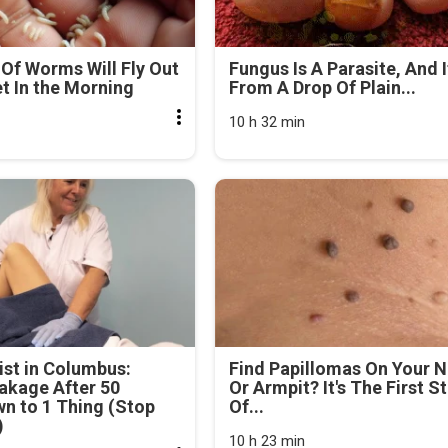
Of Worms Will Fly Out
Fungus Is A Parasite, And I
et In the Morning
From A Drop Of Plain...
10 h 32 min
st in Columbus:
Find Papillomas On Your 
akage After 50
Or Armpit? It's The First S
n to 1 Thing (Stop
Of...
)
10 h 23 min