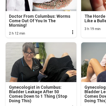
Doctor From Columbus: Worms
The Horde 
Come Out Of You In The
Like a Bull
Morning!
3 h 19 min
2 h 12 min
Gynecologist in Columbus:
Gynecologi
Bladder Leakage After 50
Bladder Le
Comes Down to 1 Thing (Stop
Comes Dow
Doing This)
Doing This