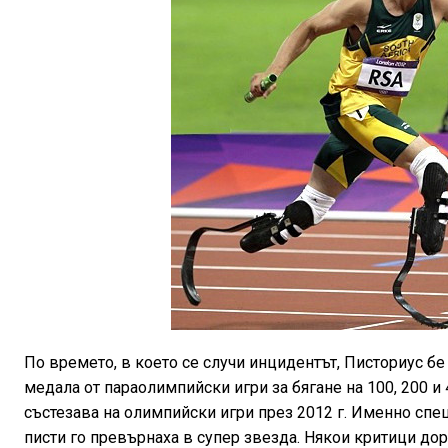
По времето, в което се случи инцидентът, Писториус бе
медала от параолимпийски игри за бягане на 100, 200 и 
състезава на олимпийски игри през 2012 г. Именно спе
писти го превърнаха в супер звезда. Някои критици до