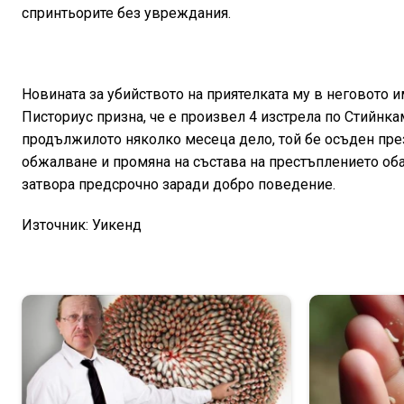
спринтьорите без увреждания.
Новината за убийството на приятелката му в неговото 
Писториус призна, че е произвел 4 изстрела по Стийнка
продължилото няколко месеца дело, той бе осъден през
обжалване и промяна на състава на престъплението обаче
затвора предсрочно заради добро поведение.
Източник: Уикенд