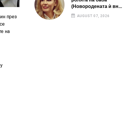
(Новородената ѝ вн...
ин през
AUGUST 07, 2026
 се
те на
му