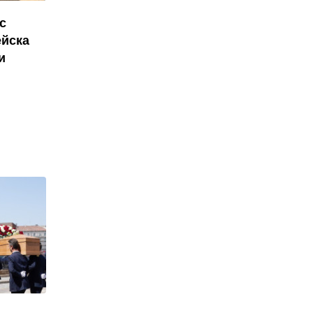
с
ейска
и