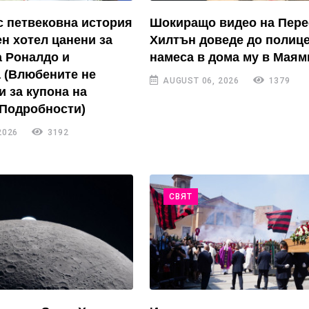
с петвековна история
Шокиращо видео на Пере
ен хотел цанени за
Хилтън доведе до полиц
а Роналдо и
намеса в дома му в Маям
 (Влюбените не
AUGUST 06, 2026
1379
и за купона на
 Подробности)
2026
3192
СВЯТ