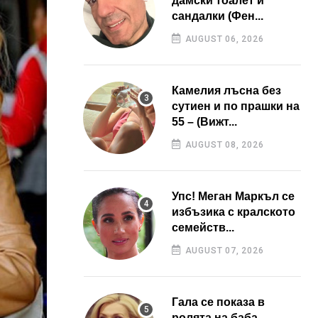
дамски тоалет и
сандалки (Фен...
AUGUST 06, 2026
Камелия лъсна без
сутиен и по прашки на
55 – (Вижт...
AUGUST 08, 2026
Упс! Меган Маркъл се
избъзика с кралското
семейств...
AUGUST 07, 2026
Гала се показа в
ролята на баба