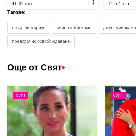
4 h 32 min
11 h 4 min
Тагове:
оскар писториус
рийва стийнкамп
джун стийнкамп
предсрочно освобождаване
Още от Свят
СВЯТ
СВЯТ