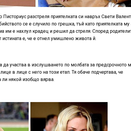
 Писториус разстреля приятелката си навръх Свети Валент
убийството се е случило по грешка, тъй като приятелката му
ома им е нахлул крадец и решил да стреля. Според родители
 истината е, че е отнел умишлено живота й.
а да участва в изслушването по молбата за предсрочното 
ице в лице с него на този етап. Тя обаче подчертава, че
а ли някой изобщо вярва.