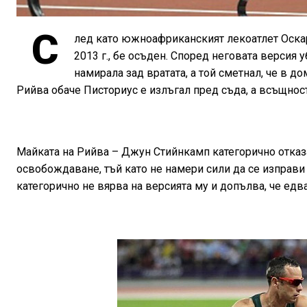
С
лед като южноафриканският лекоатлет Оскар
2013 г., бе осъден. Според неговата версия 
намирала зад вратата, а той сметнал, че в д
Рийва обаче Писториус е излъгал пред съда, а всъщност
Майката на Рийва – Джун Стийнкамп категорично отказ
освобождаване, тъй като не намери сили да се изправи л
категорично не вярва на версията му и допълва, че едв