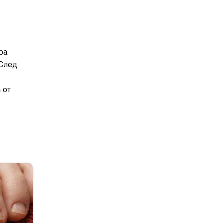
ра.
 След
 от