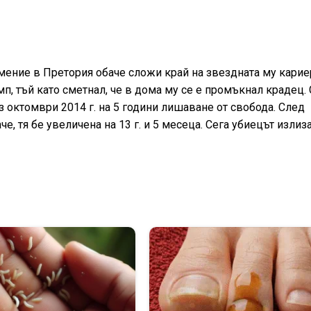
имение в Претория обаче сложи край на звездната му карие
мп, тъй като сметнал, че в дома му се е промъкнал крадец.
 октомври 2014 г. на 5 години лишаване от свобода. След
, тя бе увеличена на 13 г. и 5 месеца. Сега убиецът излиза