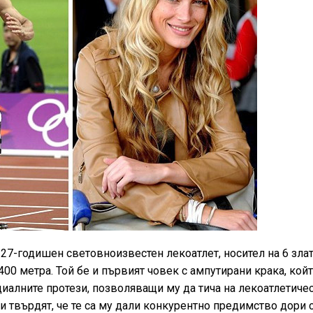
 27-годишен световноизвестен лекоатлет, носител на 6 зла
400 метра. Той бе и първият човек с ампутирани крака, койт
циалните протези, позволяващи му да тича на лекоатлетиче
ри твърдят, че те са му дали конкурентно предимство дори