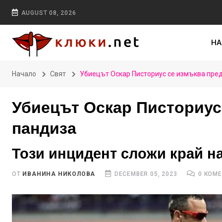
AUGUST 08, 2026
НА
Начало
Свят
Убиецът Оскар Писториус се измъква пре
Убиецът Оскар Писториус
пандиза
Този инцидент сложи край на
ОТ
ИВАНИНА НИКОЛОВА
DECEMBER 05, 2023
0 КОМ