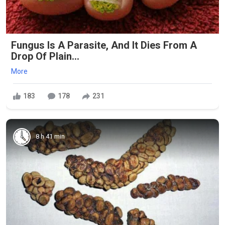
Fungus Is A Parasite, And It Dies From A
Drop Of Plain...
More
183
178
231
8 h 41 min