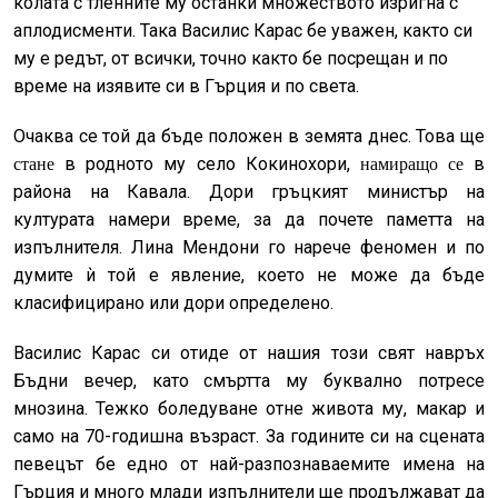
колата с тленните му останки множеството изригна с
аплодисменти. Така Василис Карас бе уважен, както си
му е редът, от всички, точно както бе посрещан и по
време на изявите си в Гърция и по света.
Очаква се той да бъде положен в земята днес. Това ще
в родното му село Кокинохори,
в
стане
намиращо се
района на Кавала. Дори гръцкият министър на
културата намери време, за да почете паметта на
изпълнителя. Лина Мендони го нарече феномен и по
думите ѝ той е явление, което не може да бъде
класифицирано или дори определено.
Василис Карас си отиде от нашия този свят навръх
Бъдни вечер, като смъртта му буквално потресе
мнозина. Тежко боледуване отне живота му, макар и
само на 70-годишна възраст. За годините си на сцената
певецът бе едно от най-разпознаваемите имена на
Гърция и много млади изпълнители ще продължават да