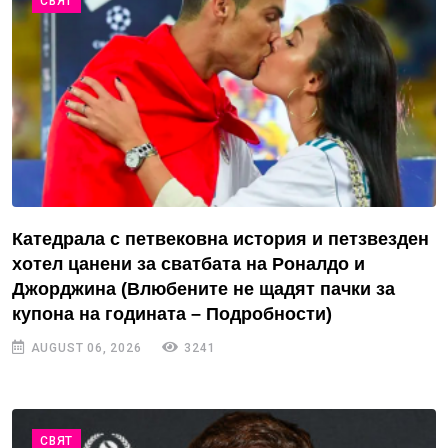
СВЯТ
Катедрала с петвековна история и петзвезден
хотел цанени за сватбата на Роналдо и
Джорджина (Влюбените не щадят пачки за
купона на годината – Подробности)
AUGUST 06, 2026
3241
СВЯТ