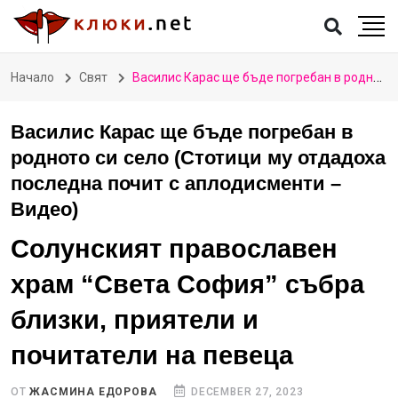
Начало
Свят
Василис Карас ще бъде погребан в родното си село (Стотици му отдадоха последна почит с аплодисменти – Видео)
Василис Карас ще бъде погребан в
родното си село (Стотици му отдадоха
последна почит с аплодисменти –
Видео)
Солунският православен
храм “Света София” събра
близки, приятели и
почитатели на певеца
ОТ
ЖАСМИНА ЕДОРОВА
DECEMBER 27, 2023