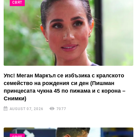
СВЯТ
Упс! Меган Маркъл се избъзика с кралското
семейство на рождения си ден (Пишман
принцесата чукна 45 по пижама и с корона –
Снимки)
AUGUST 07, 2026
7077