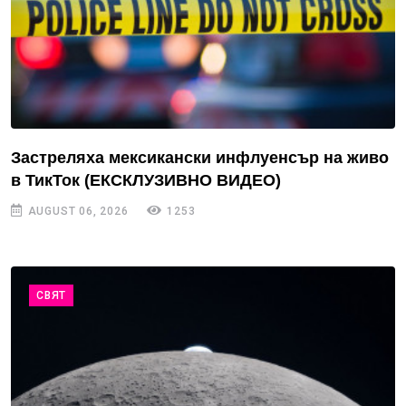
Застреляха мексикански инфлуенсър на живо
в ТикТок (ЕКСКЛУЗИВНО ВИДЕО)
AUGUST 06, 2026
1253
СВЯТ