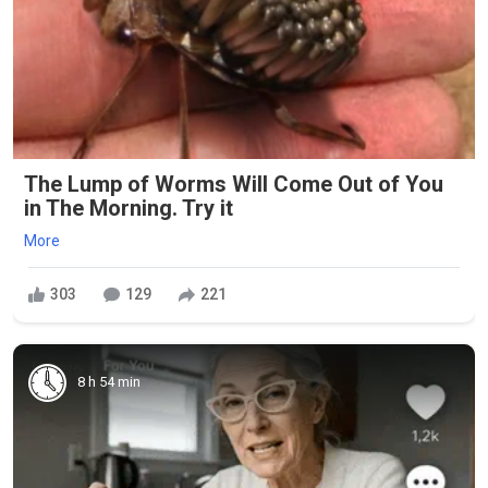
The Lump of Worms Will Come Out of You
in The Morning. Try it
More
303
129
221
8 h 54 min