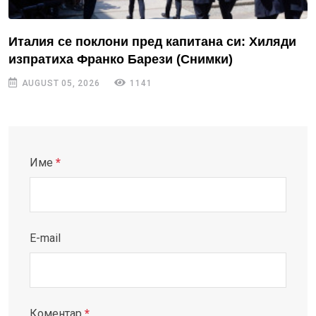
Италия се поклони пред капитана си: Хиляди
изпратиха Франко Барези (Снимки)
AUGUST 05, 2026
1141
Име
*
E-mail
Коментар
*