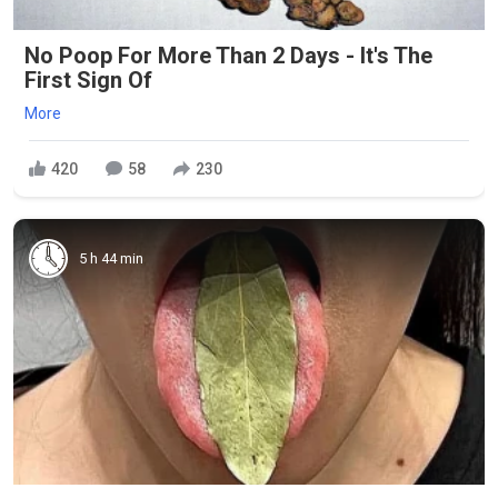
No Poop For More Than 2 Days - It's The
First Sign Of
More
420
58
230
5 h 44 min