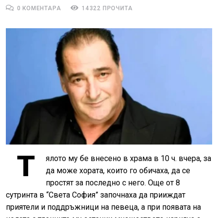
0 КОМЕНТАРА
14322 ПРОЧИТА
Т
ялото му бе внесено в храма в 10 ч. вчера, за
да може хората, които го обичаха, да се
простят за последно с него. Още от 8
сутринта в “Света София” започнаха да прииждат
приятели и поддръжници на певеца, а при появата на