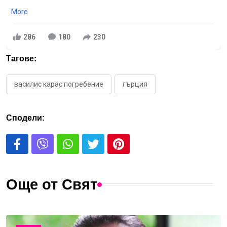
More
286
180
230
Тагове:
василис карас погребение
гърция
Сподели:
Още от Свят