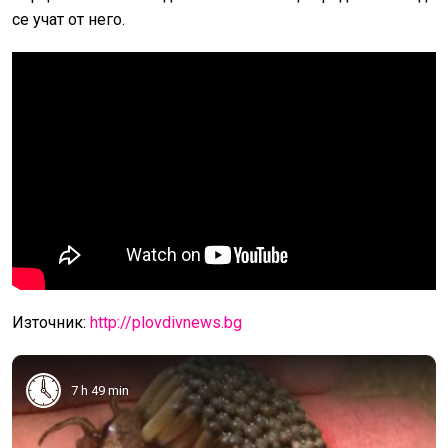
се учат от него.
Източни
к:
http://plovdivnews.bg
7 h 49 min