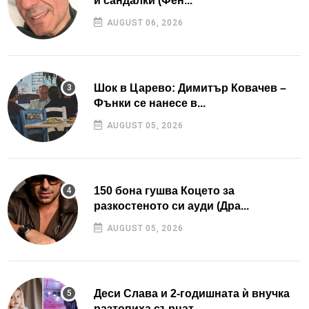
и сандалки (Фен...
AUGUST 06, 2026
Шок в Царево: Димитър Ковачев –
Фънки се нанесе в...
AUGUST 05, 2026
150 бона гушва Коцето за
разкостеното си ауди (Дра...
AUGUST 05, 2026
Деси Слава и 2-годишната ѝ внучка
разтопиха сърцат...