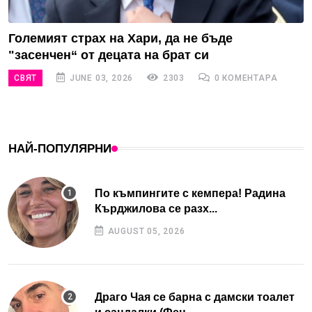
Големият страх на Хари, да не бъде
"засенчен“ от децата на брат си
СВЯТ
JUNE 03, 2026
2303
0 КОМЕНТАРА
НАЙ-ПОПУЛЯРНИ
По къмпингите с кемпера! Радина
Кърджилова се разх...
AUGUST 05, 2026
Драго Чая се барна с дамски тоалет