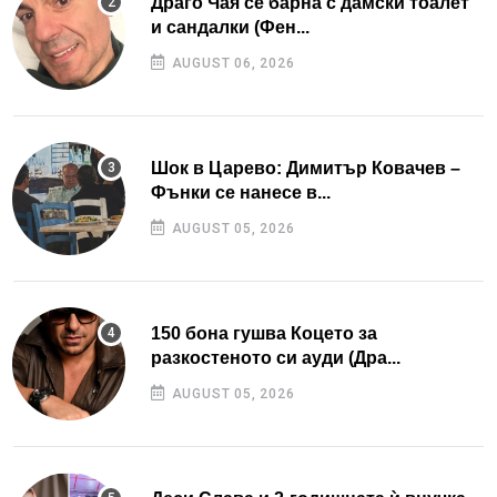
Драго Чая се барна с дамски тоалет
и сандалки (Фен...
AUGUST 06, 2026
Шок в Царево: Димитър Ковачев –
Фънки се нанесе в...
AUGUST 05, 2026
150 бона гушва Коцето за
разкостеното си ауди (Дра...
AUGUST 05, 2026