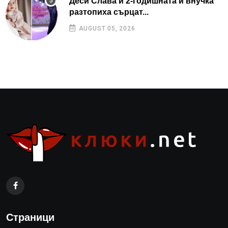
Деси Слава и 2-годишната ѝ внучка
разтопиха сърцат...
AUGUST 05, 2026
Страници