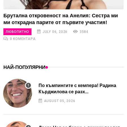
Брутална откровеност на Анелия: Сестра ми
ми открадна парите от първите участия!
ЛЮБОПИТНО
JULY 06, 2026
3584
0 КОМЕНТАРА
НАЙ-ПОПУЛЯРНИ
По къмпингите с кемпера! Радина
Кърджилова се разх...
AUGUST 05, 2026