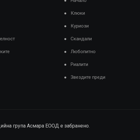
Начало
Клюки
Куриози
телност
Скандали
тките
Любопитно
Риалити
Звездите преди
дийна група Асмара ЕООД е забранено.