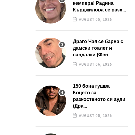
кемпера! Радина
Кърджилова се разх...
AUGUST 05, 2026
Драго Чая се барна с
дамски тоалет и
сандалки (Фен...
AUGUST 06, 2026
150 бона гушва
Коцето за
разкостеното си ауди
(Дра...
AUGUST 05, 2026