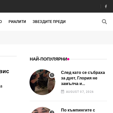
О
РИАЛИТИ
ЗВЕЗДИТЕ ПРЕДИ
НАЙ-ПОПУЛЯРНИ
авис
След като се събраха
за дует, Глория не
замълча и...
ка
AUGUST 07, 2026
По къмпингите с