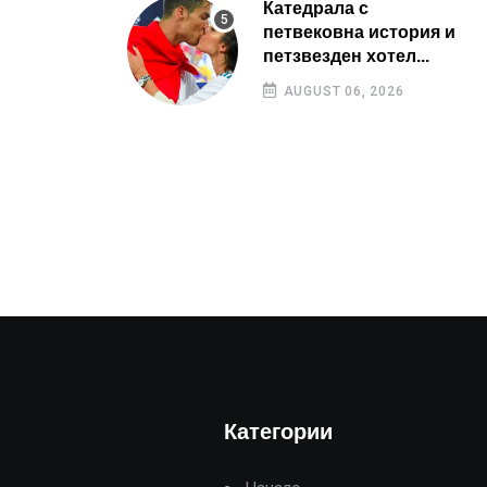
Катедрала с
петвековна история и
петзвезден хотел...
AUGUST 06, 2026
Категории