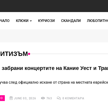
ЧАЛО
КЛЮКИ
КУРИОЗИ
СКАНДАЛИ
ЛЮБОПИТН
МИТИЗЪМ
 забрани концертите на Кание Уест и Тр
лучва след официално искане от страна на местната еврейс
НО
JUNE 03, 2026
763
0 КОМЕНТАРА