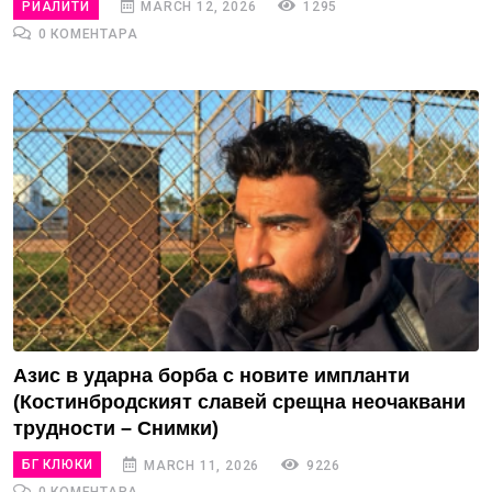
РИАЛИТИ
MARCH 12, 2026
1295
0 КОМЕНТАРА
Азис в ударна борба с новите импланти
(Костинбродският славей срещна неочаквани
трудности – Снимки)
БГ КЛЮКИ
MARCH 11, 2026
9226