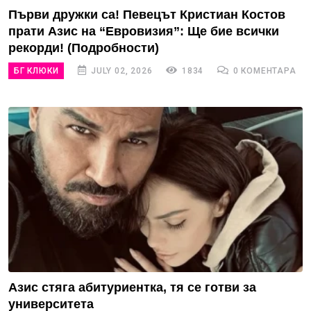
Първи дружки са! Певецът Кристиан Костов
прати Азис на “Евровизия”: Ще бие всички
рекорди! (Подробности)
БГ КЛЮКИ
JULY 02, 2026
1834
0 КОМЕНТАРА
Азис стяга абитуриентка, тя се готви за
университета