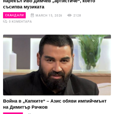
нарекъл Иво Димчев „артистиче“, което
съсипва музиката
СКАНДАЛИ
MARCH 15, 2026
2128
0 КОМЕНТАРА
Война в „Капките“ – Азис обяви импийчмънт
на Димитър Рачков