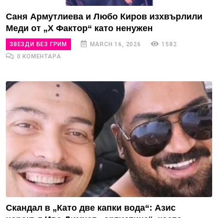
Саня Армутлиева и Любо Киров изхвърлили
Меди от „Х Фактор“ като ненужен
ЗВЕЗДИ БЕЗ ГРИМ
MARCH 16, 2026
1582
0 КОМЕНТАРА
Скандал в „Като две капки вода“: Азис