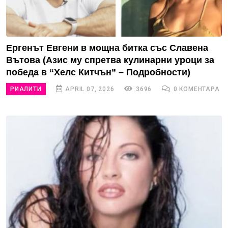
Ергенът Евгени в мощна битка със Славена
Вътова (Азис му спретва кулинарни уроци за
победа в “Хелс Китчън” – Подробности)
РИАЛИТИ
APRIL 07, 2026
3696
0 КОМЕНТАРА