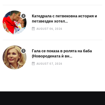
Катедрала с петвековна история и
петзвезден хотел...
AUGUST 06, 2026
Гала се показа в ролята на баба
(Новородената ѝ вн...
AUGUST 07, 2026