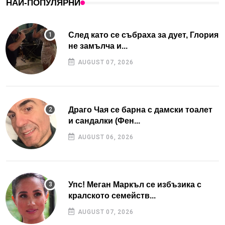
НАЙ-ПОПУЛЯРНИ
След като се събраха за дует, Глория
не замълча и...
AUGUST 07, 2026
Драго Чая се барна с дамски тоалет
и сандалки (Фен...
AUGUST 06, 2026
Упс! Меган Маркъл се избъзика с
кралското семейств...
AUGUST 07, 2026