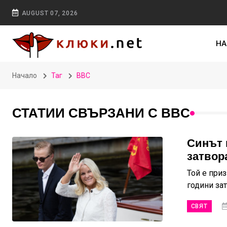
AUGUST 07, 2026
НА
Начало
Таг
BBC
СТАТИИ СВЪРЗАНИ С BBC
Синът 
затвор
Той е при
години за
СВЯТ