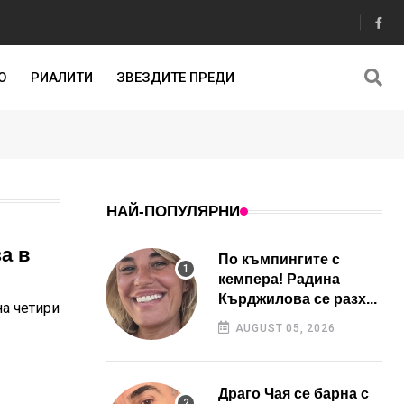
О
РИАЛИТИ
ЗВЕЗДИТЕ ПРЕДИ
НАЙ-ПОПУЛЯРНИ
а в
По къмпингите с
кемпера! Радина
Кърджилова се разх...
на четири
AUGUST 05, 2026
Драго Чая се барна с