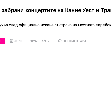
 забрани концертите на Кание Уест и Тр
лучва след официално искане от страна на местната еврейс
НО
JUNE 03, 2026
763
0 КОМЕНТАРА