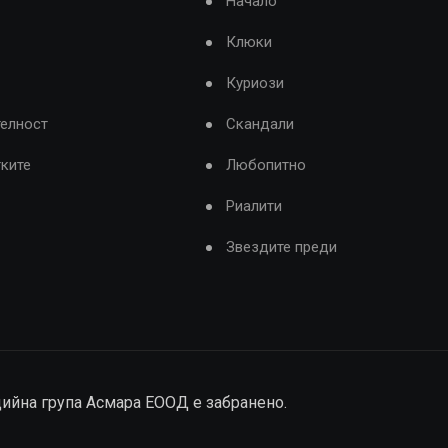
Начало
Клюки
Куриози
телност
Скандали
тките
Любопитно
Риалити
Звездите преди
дийна група Асмара ЕООД е забранено.