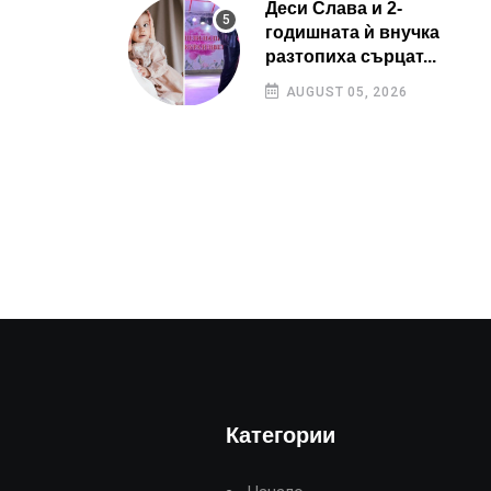
Деси Слава и 2-
годишната ѝ внучка
разтопиха сърцат...
AUGUST 05, 2026
Категории