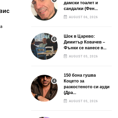
дамски тоалет и
сандалки (Фен...
авис
AUGUST 06, 2026
ка
Шок в Царево:
Димитър Ковачев –
Фънки се нанесе в...
AUGUST 05, 2026
150 бона гушва
Коцето за
разкостеното си ауди
(Дра...
AUGUST 05, 2026