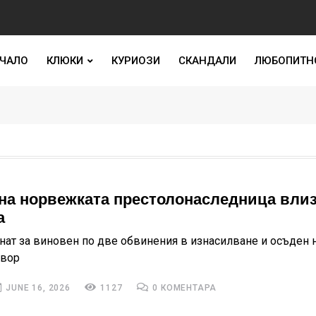
ЧАЛО
КЛЮКИ
КУРИОЗИ
СКАНДАЛИ
ЛЮБОПИТН
на норвежката престолонаследница влиз
а
знат за виновен по две обвинения в изнасилване и осъден 
твор
JUNE 16, 2026
1127
0 КОМЕНТАРА