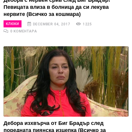
Дебора с нервен срив след Биг Брадър!
Певицата влиза в болница да си лекува
нервите (Всичко за кошмара)
КЛЮКИ
DECEMBER 04, 2017
1225
0 КОМЕНТАРА
Дебора изхвърча от Биг Брадър след
поредната пиянска изцепка (Всичко за