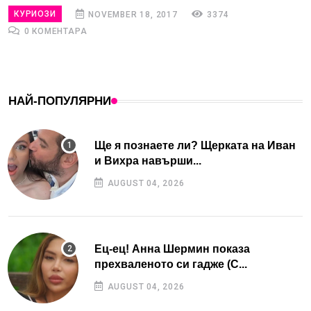
КУРИОЗИ
NOVEMBER 18, 2017
3374
0 КОМЕНТАРА
НАЙ-ПОПУЛЯРНИ
Ще я познаете ли? Щерката на Иван
и Вихра навърши...
AUGUST 04, 2026
Ец-ец! Анна Шермин показа
прехваленото си гадже (С...
AUGUST 04, 2026