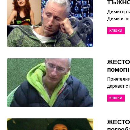
ТЪЖНО!
Димитър и
Дими и сем
КЛЮКИ
ЖЕСТОК
помогн
Приятелит
даряват с 
КЛЮКИ
ЖЕСТОК
погреб