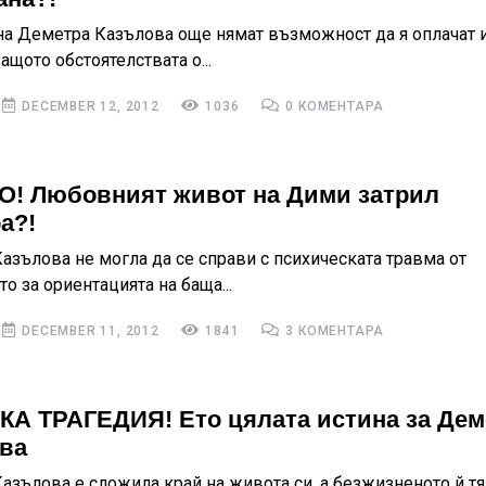
на Деметра Казълова още нямат възможност да я оплачат 
защото обстоятелствата о...
DECEMBER 12, 2012
1036
0 КОМЕНТАРА
! Любовният живот на Дими затрил
а?!
азълова не могла да се справи с психическата травма от
о за ориентацията на баща...
DECEMBER 11, 2012
1841
3 КОМЕНТАРА
А ТРАГЕДИЯ! Ето цялата истина за Дем
ва
азълова е сложила край на живота си, а безжизненото й тя