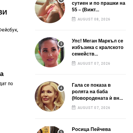
сутиен и по прашки на
55 – (Вижт...
ВИ
AUGUST 08, 2026
Фейсбук,
Упс! Меган Маркъл се
избъзика с кралското
семейств...
AUGUST 07, 2026
а
дат по
Гала се показа в
ролята на баба
(Новородената ѝ вн...
AUGUST 07, 2026
Росица Пейчева