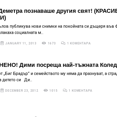
Деметра познаваше другия свят! (КРАСИ
И)
лов публикува нови снимки на покойната си дъщеря във 
лакаха социалната м...
JANUARY 11, 2013
1673
1 КОМЕНТАРА
ЕНО! Дими посреща най-тъжната Колед
 „Биг Брадър” и семейството му няма да празнуват, а стра
а детето си Ди...
DECEMBER 23, 2012
1015
1 КОМЕНТАРА