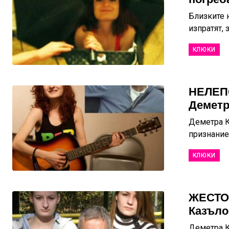
Близките 
изпратят, 
КЛЮКИ
НЕЛЕПО
Деметр
Деметра К
признаниет
КЛЮКИ
ЖЕСТОК
Казъло
Деметра К