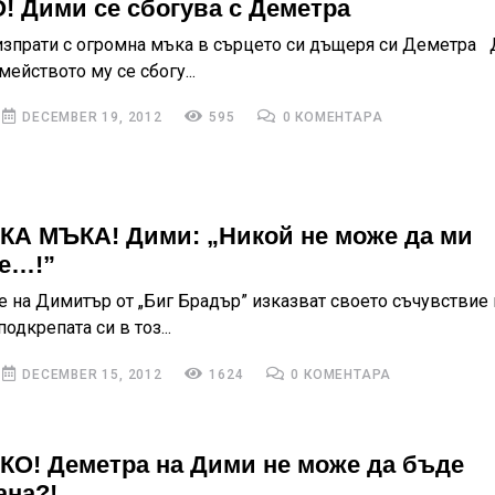
 Дими се сбогува с Деметра
зпрати с огромна мъка в сърцето си дъщеря си Деметра 
ейството му се сбогу...
DECEMBER 19, 2012
595
0 КОМЕНТАРА
А МЪКА! Дими: „Никой не може да ми
е…!”
е на Димитър от „Биг Брадър” изказват своето съчувствие 
подкрепата си в тоз...
DECEMBER 15, 2012
1624
0 КОМЕНТАРА
О! Деметра на Дими не може да бъде
ана?!