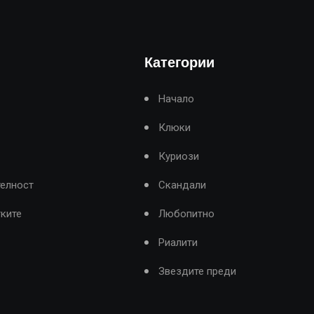
Категории
Начало
Клюки
Куриози
телност
Скандали
тките
Любопитно
Риалити
Звездите преди