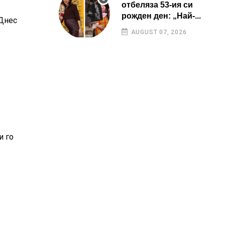
отбеляза 53-ия си
рожден ден: „Най-...
Днес
AUGUST 07, 2026
и го