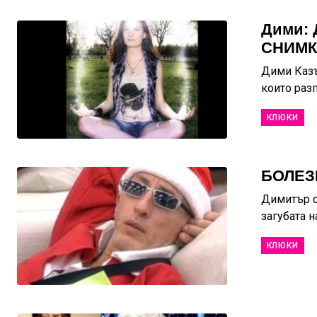
Дими: 
СНИМК
Дими Казъ
които разп
КЛЮКИ
БОЛЕЗН
Димитър от
загубата н
КЛЮКИ