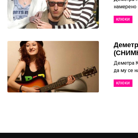
намерено о
КЛЮКИ
Деметр
(СНИМ
Деметра К
да му се н
КЛЮКИ