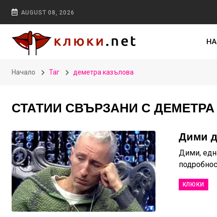
AUGUST 08, 2026
НА
Начало
Таг
деметра казълова
СТАТИИ СВЪРЗАНИ С ДЕМЕТРА
Дими д
Дими, една
подробност
КЛЮКИ