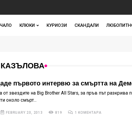
ЧАЛО
КЛЮКИ
КУРИОЗИ
СКАНДАЛИ
ЛЮБОПИТН
 КАЗЪЛОВА
аде първото интервю за смъртта на Дем
 от звездите на Big Brother All Stars, за пръв път разкрива 
и около смърт...
FEBRUARY 20, 2013
819
1 КОМЕНТАРА