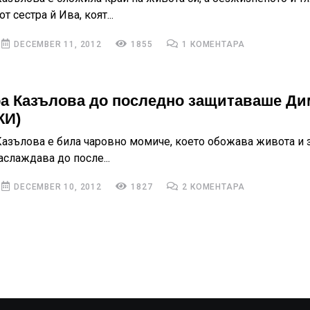
т сестра й Ива, коят...
DECEMBER 11, 2012
1855
1 КОМЕНТАРА
а Казълова до последно защитаваше Ди
КИ)
азълова е била чаровно момиче, което обожава живота и 
аслаждава до после...
DECEMBER 10, 2012
1827
2 КОМЕНТАРА