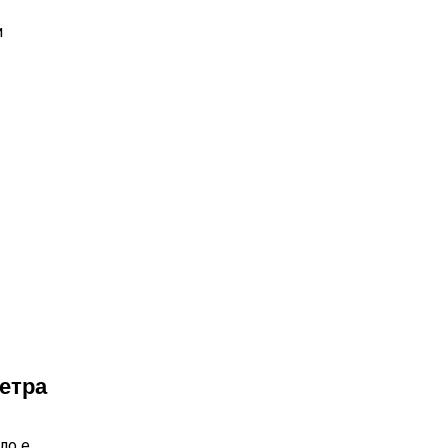
и
етра
ло е