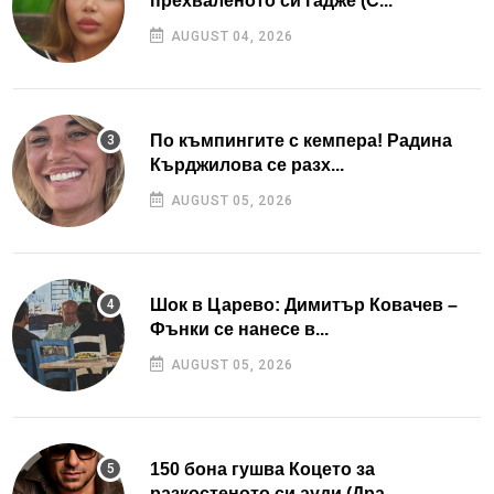
прехваленото си гадже (С...
AUGUST 04, 2026
По къмпингите с кемпера! Радина
Кърджилова се разх...
AUGUST 05, 2026
Шок в Царево: Димитър Ковачев –
Фънки се нанесе в...
AUGUST 05, 2026
150 бона гушва Коцето за
разкостеното си ауди (Дра...