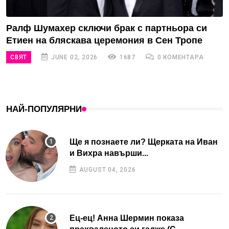
Ралф Шумахер сключи брак с партньора си
Етиен на бляскава церемония в Сен Тропе
СВЯТ
JUNE 02, 2026
1687
0 КОМЕНТАРА
НАЙ-ПОПУЛЯРНИ
Ще я познаете ли? Щерката на Иван
и Вихра навърши...
AUGUST 04, 2026
Ец-ец! Анна Шермин показа