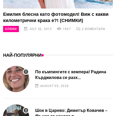
Емилия блесна като фотомодел! Виж с какви
километрични крака е?! (СНИМКИ)
КЛЮКИ
JULY 20, 2013
1967
2 КОМЕНТАРА
НАЙ-ПОПУЛЯРНИ
По къмпингите с кемпера! Радина
Кърджилова се разх...
AUGUST 05, 2026
Шок в Царево: Димитър Ковачев –