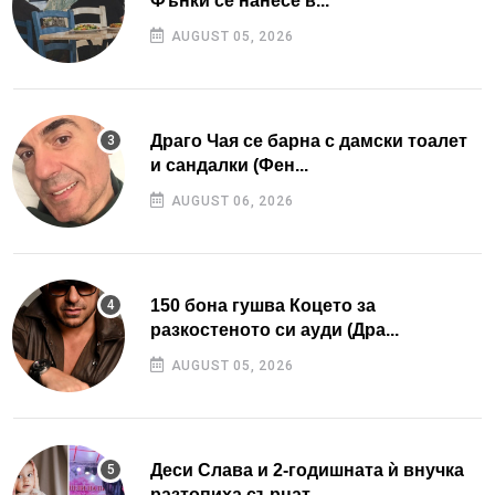
Фънки се нанесе в...
AUGUST 05, 2026
Драго Чая се барна с дамски тоалет
и сандалки (Фен...
AUGUST 06, 2026
150 бона гушва Коцето за
разкостеното си ауди (Дра...
AUGUST 05, 2026
Деси Слава и 2-годишната ѝ внучка
разтопиха сърцат...