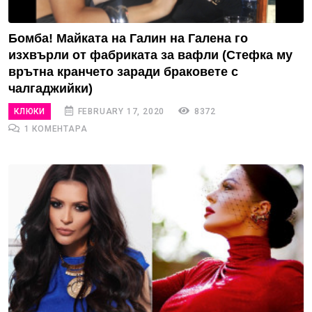
Бомба! Майката на Галин на Галена го
изхвърли от фабриката за вафли (Стефка му
врътна кранчето заради браковете с
чалгаджийки)
КЛЮКИ
FEBRUARY 17, 2020
8372
1 КОМЕНТАРА