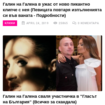
Галин на Галена в ужас от ново пикантно
клипче с нея (Певицата повтаря изпълненията
си във ваната - Подробности)
КЛЮКИ
APRIL 24, 2019
25865
0 КОМЕНТАРА
Галин на Галена сваля участничка в "Гласът
на България" (Всичко за скандала)