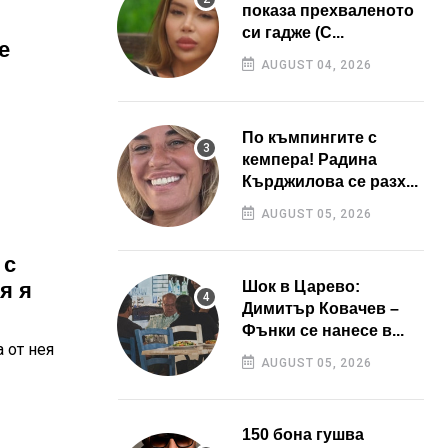
показа прехваленото
си гадже (С...
е
AUGUST 04, 2026
По къмпингите с
кемпера! Радина
Кърджилова се разх...
AUGUST 05, 2026
 с
я я
Шок в Царево:
Димитър Ковачев –
Фънки се нанесе в...
 от нея
AUGUST 05, 2026
150 бона гушва