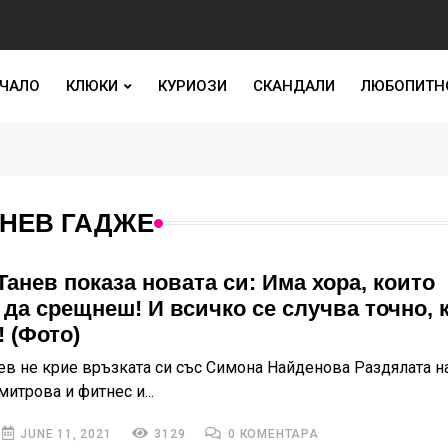
ЧАЛО
КЛЮКИ
КУРИОЗИ
СКАНДАЛИ
ЛЮБОПИТН
АНЕВ ГАДЖЕ
Танев показа новата си: Има хора, които
 да срещнеш! И всичко се случва точно, 
! (Фото)
ев не крие връзката си със Симона Найденова Раздялата н
итрова и фитнес и...
JUNE 11, 2021
3129
0 КОМЕНТАРА