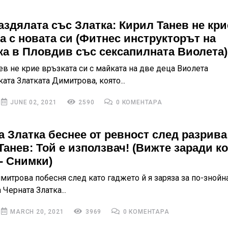
аздялата със Златка: Кирил Танев не кри
а с новата си (Фитнес инструкторът на
ка в Пловдив със сексапилната Виолета)
ев не крие връзката си с майката на две деца Виолета
та Златката Димитрова, която...
JUNE 02, 2021
2590
0 КОМЕНТАРА
а Златка беснее от ревност след разрива
Танев: Той е използвач! (Вижте заради ко
 - Снимки)
митрова побесня след като гаджето й я заряза за по-знойна
Черната Златка...
MARCH 20, 2021
3969
0 КОМЕНТАРА