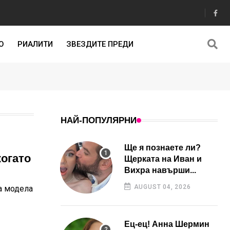
О
РИАЛИТИ
ЗВЕЗДИТЕ ПРЕДИ
НАЙ-ПОПУЛЯРНИ
Ще я познаете ли?
когато
Щерката на Иван и
Вихра навърши...
AUGUST 04, 2026
а модела
Ец-ец! Анна Шермин