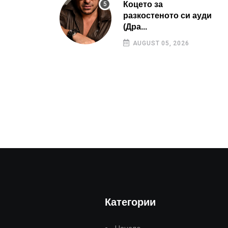
Коцето за
разкостеното си ауди
(Дра...
AUGUST 05, 2026
Категории