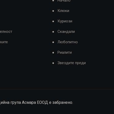
Начало
Клюки
Куриози
телност
Скандали
тките
Любопитно
Риалити
Звездите преди
дийна група Асмара ЕООД е забранено.