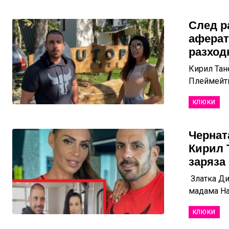
След р
аферат
разход
Кирил Тан
Плеймейтка
КЛЮКИ
Чернат
Кирил 
заряза
Златка Ди
мадама На 
КЛЮКИ