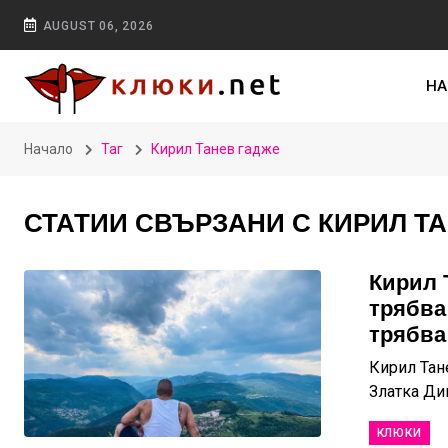
AUGUST 06, 2026
НА
Начало
Таг
Кирил Танев гадже
СТАТИИ СВЪРЗАНИ С КИРИЛ Т
Кирил 
трябва
трябва
Кирил Тан
Златка Дим
КЛЮКИ