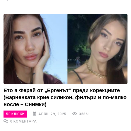
Ето я Ферай от „Ергенът” преди корекциите
(Варненката крие силикон, филъри и по-малко
носле – Снимки)
БГ КЛЮКИ
APRIL 29, 2025
35861
0 КОМЕНТАРА