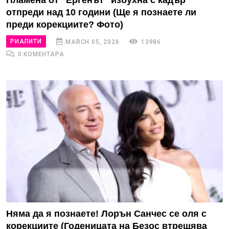
Пламена от “Ергенът” избухна с кадър
отпреди над 10 години (Ще я познаете ли
преди корекциите? Фото)
РИАЛИТИ
MARCH 05, 2026
13986
0 КОМЕНТАРА
Няма да я познаете! Лорън Санчес се оля с
корекциите (Годеницата на Безос втрещява