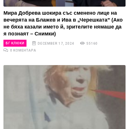
Мира Добрева шокира със сменено лице на
вечерята на Блажев и Ива в „Черешката” (Ако
не бяха казали името й, зрителите нямаше да
я познаят – Снимки)
БГ КЛЮКИ
DECEMBER 17, 2024
55160
0 КОМЕНТАРА