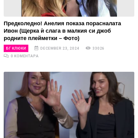
Предколедно! Анелия показа порасналата
Ивон (Щерка ѝ слага в малкия си джоб
родните плейметки – Фото)
БГ КЛЮКИ
DECEMBER 23, 2024
33026
0 КОМЕНТАРА