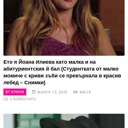
Ето я Йоана Илиева като малка и на
абитуриентския й бал (Студентката от малко
момиче с криви зъби се превърнала в красив
лебед – Снимки)
БГ КЛЮКИ
MARCH 12, 2025
86618
0 КОМЕНТАРА