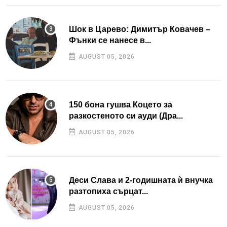
Шок в Царево: Димитър Ковачев –
Фънки се нанесе в...
AUGUST 05, 2026
150 бона гушва Коцето за
разкостеното си ауди (Дра...
AUGUST 05, 2026
Деси Слава и 2-годишната ѝ внучка
разтопиха сърцат...
AUGUST 05, 2026