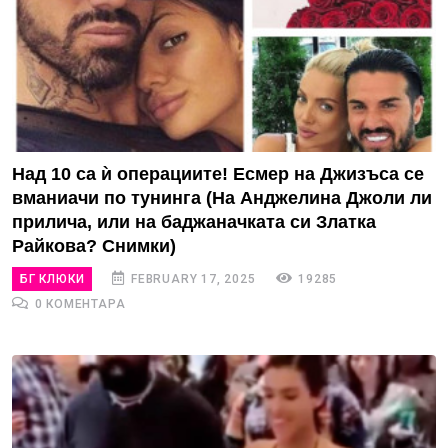
Над 10 са ѝ операциите! Есмер на Джизъса се
вманиачи по тунинга (На Анджелина Джоли ли
прилича, или на баджаначката си Златка
Райкова? Снимки)
БГ КЛЮКИ
FEBRUARY 17, 2025
19285
0 КОМЕНТАРА