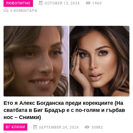
ЛЮБОПИТНО
OCTOBER 12, 2024
1960
0 КОМЕНТАРА
Ето я Алекс Богданска преди корекциите (На
сватбата в Биг Брадър е с по-голям и гърбав
нос – Снимки)
БГ КЛЮКИ
SEPTEMBER 24, 2024
35882