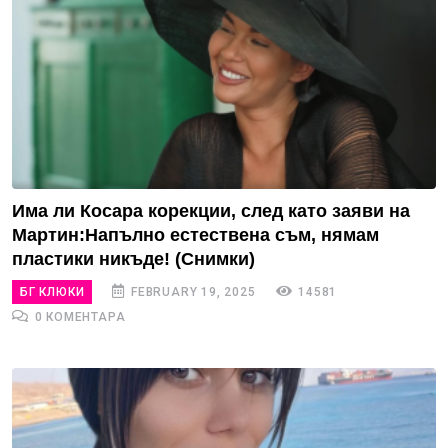
Има ли Косара корекции, след като заяви на
Мартин:Напълно естествена съм, нямам
пластики никъде! (Снимки)
БГ КЛЮКИ
FEBRUARY 19, 2025
14581
0 КОМЕНТАРА