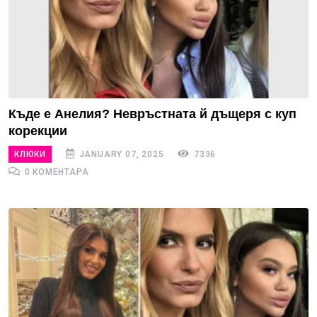
Къде е Анелия? Невръстната й дъщеря с куп
корекции
КЛЮКИ
JANUARY 07, 2025
7336
0 КОМЕНТАРА