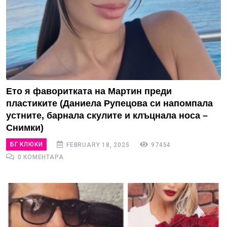
Ето я фаворитката на Мартин преди
пластиките (Даниела Рупецова си напомпала
устните, барнала скулите и клъцнала носа –
Снимки)
БГ КЛЮКИ
FEBRUARY 18, 2025
97454
0 КОМЕНТАРА