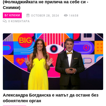
(Фолкаджийката не прилича на себе си -
Снимки)
БГ КЛЮКИ
OCTOBER 28, 2024
14658
0 КОМЕНТАРА
Александра Богданска е напът да остане без
обонятелен орган