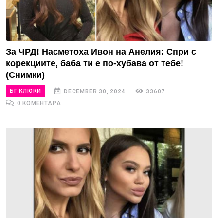
За ЧРД! Насметоха Ивон на Анелия: Спри с
корекциите, баба ти е по-хубава от тебе!
(Снимки)
БГ КЛЮКИ
DECEMBER 30, 2024
33607
0 КОМЕНТАРА