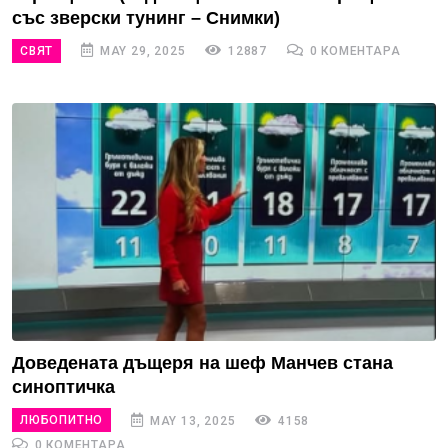
със зверски тунинг – Снимки)
СВЯТ
MAY 29, 2025
12887
0 КОМЕНТАРА
Доведената дъщеря на шеф Манчев стана
синоптичка
ЛЮБОПИТНО
MAY 13, 2025
4158
0 КОМЕНТАРА