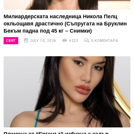
Милиардерската наследница Никола Пелц
окльощавя драстично (Съпругата на Бруклин
Бекъм падна под 45 кг – Снимки)
СВЯТ
JULY 10, 2026
6223
0 КОМЕНТАРА