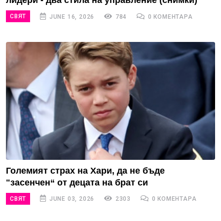
лидери - два стила на управление (снимки)
СВЯТ
JUNE 16, 2026
784
0 КОМЕНТАРА
Големият страх на Хари, да не бъде
"засенчен“ от децата на брат си
СВЯТ
JUNE 03, 2026
2303
0 КОМЕНТАРА