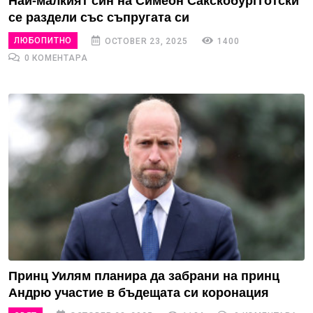
Най-малкият син на Симеон Сакскобургготски
се раздели със съпругата си
ЛЮБОПИТНО
OCTOBER 23, 2025
1400
0 КОМЕНТАРА
Принц Уилям планира да забрани на принц
Андрю участие в бъдещата си коронация