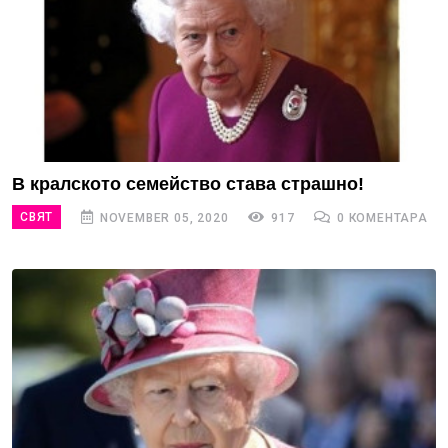
В кралското семейство става страшно!
СВЯТ
NOVEMBER 05, 2020
917
0 КОМЕНТАРА