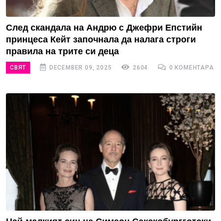
След скандала на Андрю с Джефри Епстийн
принцеса Кейт започнала да налага строги
правила на трите си деца
СВЯТ
DECEMBER 09, 2025
2604
0 КОМЕНТАРА