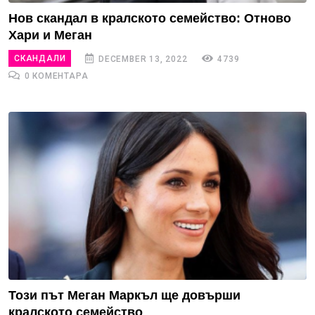
Нов скандал в кралското семейство: Отново
Хари и Меган
СКАНДАЛИ
DECEMBER 13, 2022
4739
0 КОМЕНТАРА
Този път Меган Маркъл ще довърши
кралското семейство