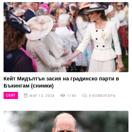
Кейт Мидълтън засия на градинско парти в
Бъкингам (снимки)
СВЯТ
MAY 12, 2026
1183
0 КОМЕНТАРА