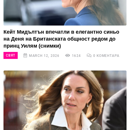
Кейт Мидълтън впечатли в елегантно синьо
на Деня на Британската общност редом до
принц Уилям (снимки)
СВЯТ
MARCH 12, 2026
1624
0 КОМЕНТАРА