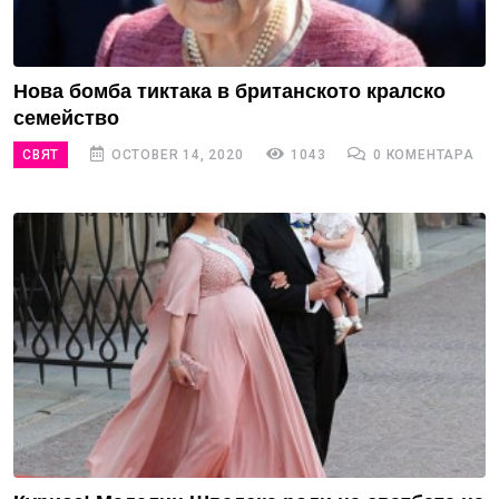
Нова бомба тиктака в британското кралско
семейство
СВЯТ
OCTOBER 14, 2020
1043
0 КОМЕНТАРА