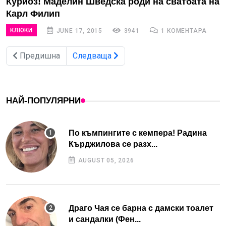
Куриоз! Маделин Шведска роди на сватбата на
Карл Филип
КЛЮКИ
JUNE 17, 2015
3941
1 КОМЕНТАРА
Предишна
Следваща
НАЙ-ПОПУЛЯРНИ
По къмпингите с кемпера! Радина
Кърджилова се разх...
AUGUST 05, 2026
Драго Чая се барна с дамски тоалет
и сандалки (Фен...