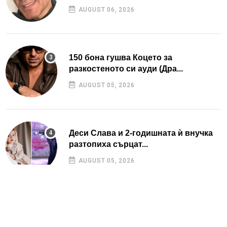
AUGUST 06, 2026
150 бона гушва Коцето за
разкостеното си ауди (Дра...
AUGUST 05, 2026
Деси Слава и 2-годишната ѝ внучка
разтопиха сърцат...
AUGUST 05, 2026
Катедрала с петвековна история и
петзвезден хотел...