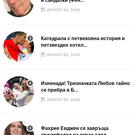
и сандалки (Фен...
AUGUST 06, 2026
Катедрала с петвековна история и
петзвезден хотел...
AUGUST 06, 2026
Изненада! Тризначката Любов тайно
се прибра в Б...
AUGUST 06, 2026
Фахрие Евджен се завръща
триумфално на екран след...