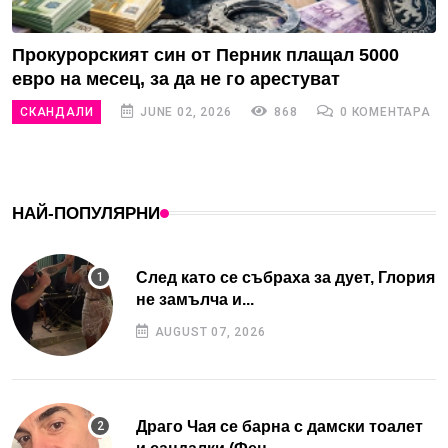
Прокурорският син от Перник плащал 5000
евро на месец, за да не го арестуват
СКАНДАЛИ
JUNE 02, 2026
868
0 КОМЕНТАРА
НАЙ-ПОПУЛЯРНИ
След като се събраха за дует, Глория
не замълча и...
AUGUST 07, 2026
Драго Чая се барна с дамски тоалет