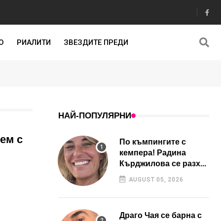
О
РИАЛИТИ
ЗВЕЗДИТЕ ПРЕДИ
НАЙ-ПОПУЛЯРНИ
ем с
По къмпингите с
кемпера! Радина
Кърджилова се разх...
AUGUST 05, 2026
Драго Чая се барна с