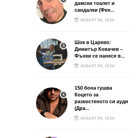
дамски тоалет и
сандалки (Фен...
AUGUST 06, 2026
Шок в Царево:
Димитър Ковачев –
Фънки се нанесе в...
AUGUST 05, 2026
150 бона гушва
Коцето за
разкостеното си ауди
(Дра...
AUGUST 05, 2026