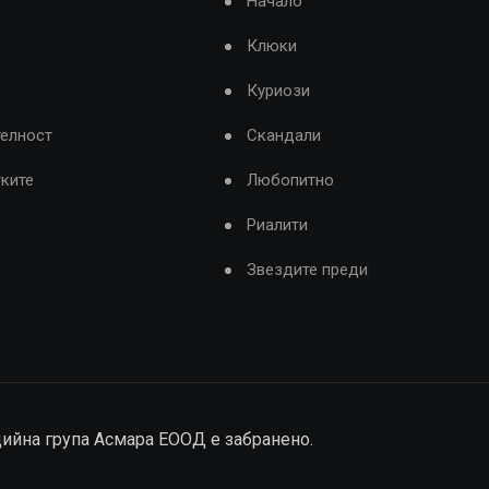
Начало
Клюки
Куриози
телност
Скандали
тките
Любопитно
Риалити
Звездите преди
дийна група Асмара ЕООД е забранено.