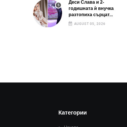
Деси Слава и 2-
годишната ѝ внучка
разтопиха сърцат...
AUGUST 05, 2026
Категории