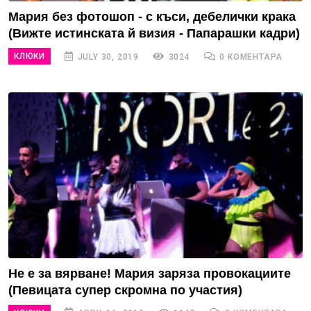
Мария без фотошоп - с къси, дебелички крака
(Вижте истинската й визия - Папарашки кадри)
КЛЮКИ
JULY 30, 2019
3024
0 КОМЕНТАРА
Не е за вярване! Мария заряза провокациите
(Певицата супер скромна по участия)