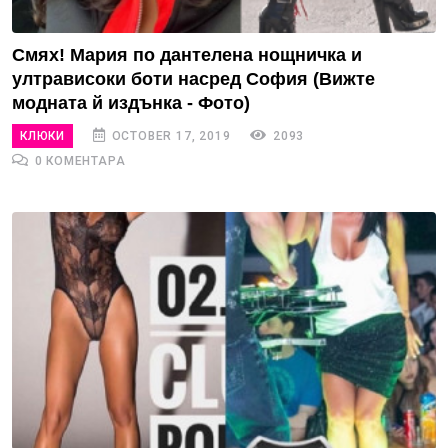
Смях! Мария по дантелена нощничка и
ултрависоки боти насред София (Вижте
модната й издънка - Фото)
КЛЮКИ
OCTOBER 17, 2019
2093
0 КОМЕНТАРА