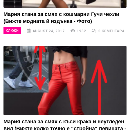
Мария стана за смях с кошмарни Гучи чехли
(Вижте модната й издънка - Фото)
КЛЮКИ
AUGUST 24, 2017
1932
0 КОМЕНТАРА
Мария стана за смях с къси крака и неугледен
вид (Вижте колко точно е "стройна" певицата -