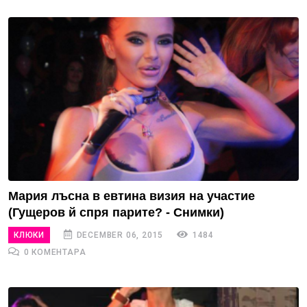
Мария лъсна в евтина визия на участие
(Гущеров й спря парите? - Снимки)
КЛЮКИ
DECEMBER 06, 2015
1484
0 КОМЕНТАРА