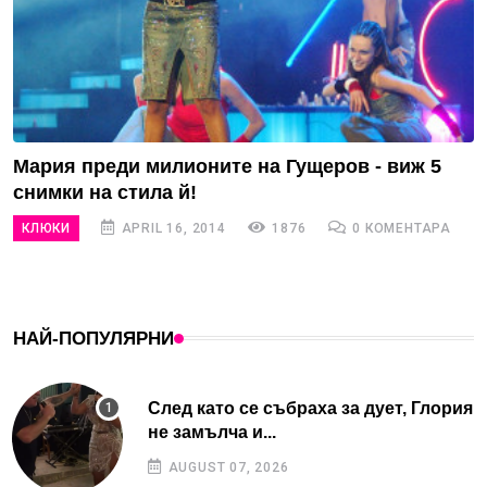
Мария преди милионите на Гущеров - виж 5
снимки на стила й!
КЛЮКИ
APRIL 16, 2014
1876
0 КОМЕНТАРА
НАЙ-ПОПУЛЯРНИ
След като се събраха за дует, Глория
не замълча и...
AUGUST 07, 2026