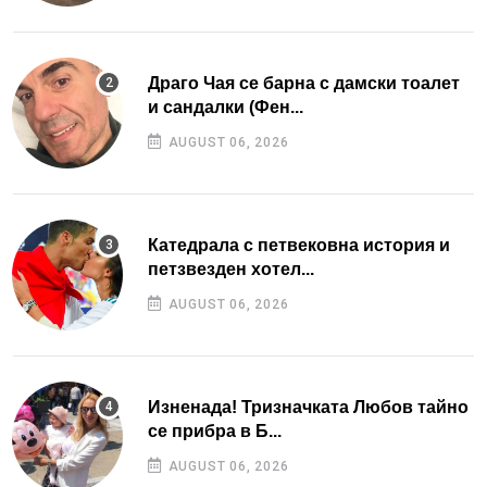
Драго Чая се барна с дамски тоалет
и сандалки (Фен...
AUGUST 06, 2026
Катедрала с петвековна история и
петзвезден хотел...
AUGUST 06, 2026
Изненада! Тризначката Любов тайно
се прибра в Б...
AUGUST 06, 2026