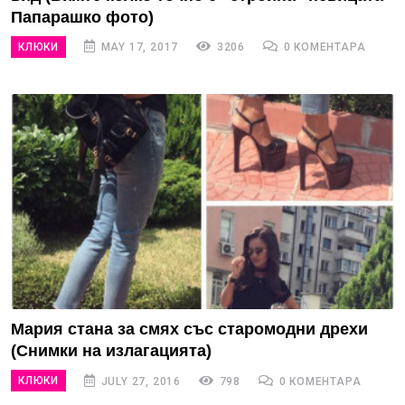
Папарашко фото)
КЛЮКИ
MAY 17, 2017
3206
0 КОМЕНТАРА
Мария стана за смях със старомодни дрехи
(Снимки на излагацията)
КЛЮКИ
JULY 27, 2016
798
0 КОМЕНТАРА