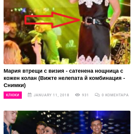
Мария втрещи с визия - сатенена нощница с
кожен колан (Вижте нелепата й комбинация -
Снимки)
КЛЮКИ
JANUARY 11, 2018
931
0 КОМЕНТАРА