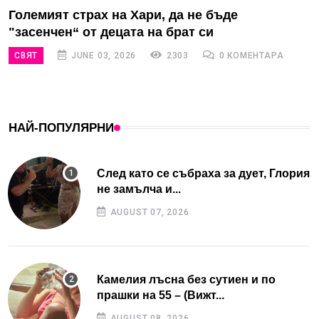
Големият страх на Хари, да не бъде
"засенчен“ от децата на брат си
СВЯТ
JUNE 03, 2026
2303
0 КОМЕНТАРА
НАЙ-ПОПУЛЯРНИ
След като се събраха за дует, Глория
не замълча и...
AUGUST 07, 2026
Камелия лъсна без сутиен и по
прашки на 55 – (Вижт...
AUGUST 08, 2026