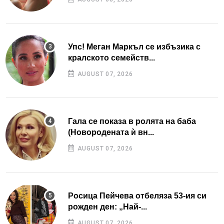
Упс! Меган Маркъл се избъзика с
кралското семейств...
AUGUST 07, 2026
Гала се показа в ролята на баба
(Новородената ѝ вн...
AUGUST 07, 2026
Росица Пейчева отбеляза 53-ия си
рожден ден: „Най-...
AUGUST 07, 2026