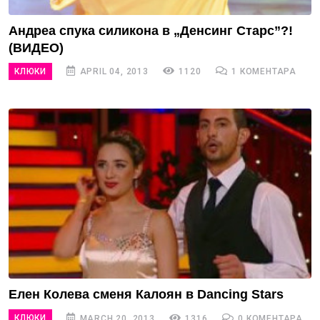
Андреа спука силикона в „Денсинг Старс”?!
(ВИДЕО)
КЛЮКИ
APRIL 04, 2013
1120
1 КОМЕНТАРА
Елен Колева сменя Калоян в Dancing Stars
КЛЮКИ
MARCH 20, 2013
1316
0 КОМЕНТАРА