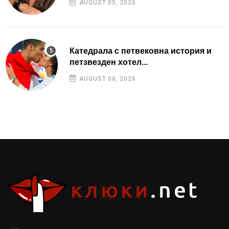
AUGUST 05, 2026
Катедрала с петвековна история и
петзвезден хотел...
AUGUST 06, 2026