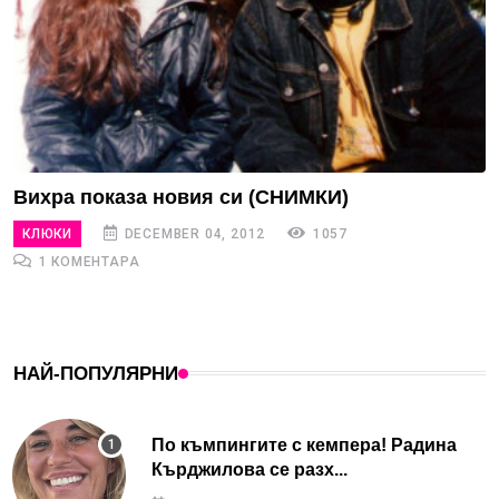
Вихра показа новия си (СНИМКИ)
КЛЮКИ
DECEMBER 04, 2012
1057
1 КОМЕНТАРА
НАЙ-ПОПУЛЯРНИ
По къмпингите с кемпера! Радина
Кърджилова се разх...