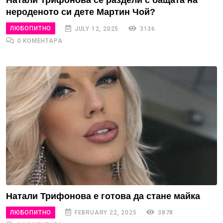
Натали Трифонова се раздели с бащата на
нероденото си дете Мартин Чой?
ЛЮБОПИТНО
JULY 12, 2025
3136
0 КОМЕНТАРА
Натали Трифонова е готова да стане майка
ЛЮБОПИТНО
FEBRUARY 22, 2025
3878