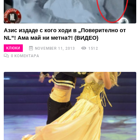
Азис издаде с кого ходи в „Поверително от
NL”! Ама май ни метна?! (ВИДЕО)
КЛЮКИ
NOVEMBER 11, 2013
1512
0 КОМЕНТАРА