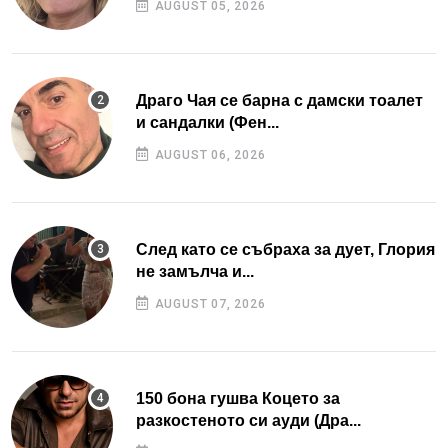
AUGUST 05, 2026
Драго Чая се барна с дамски тоалет
и сандалки (Фен...
AUGUST 06, 2026
След като се събраха за дует, Глория
не замълча и...
AUGUST 07, 2026
150 бона гушва Коцето за
разкостеното си ауди (Дра...