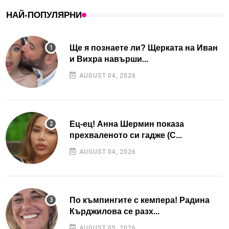
НАЙ-ПОПУЛЯРНИ
Ще я познаете ли? Щерката на Иван
и Вихра навърши...
AUGUST 04, 2026
Ец-ец! Анна Шермин показа
прехваленото си гадже (С...
AUGUST 04, 2026
По къмпингите с кемпера! Радина
Кърджилова се разх...
AUGUST 05, 2026