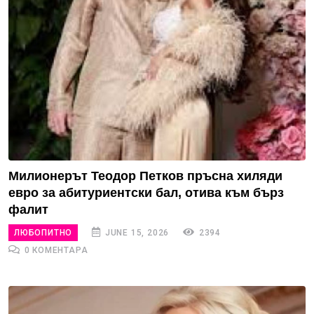
Милионерът Теодор Петков пръсна хиляди
евро за абитуриентски бал, отива към бърз
фалит
ЛЮБОПИТНО
JUNE 15, 2026
2394
0 КОМЕНТАРА