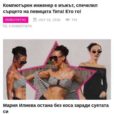
Компютърен инженер е мъжът, спечелил
сърцето на певицата Тита! Ето го!
ЛЮБОПИТНО
JULY 26, 2026
742
0 КОМЕНТАРА
Мария Илиева остана без коса заради суетата
си