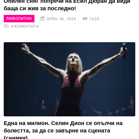
Обилен сняг попречи на Есил Дюран да види
баща си жив за последно!
ЛЮБОПИТНО
APRIL 06, 2026
1624
0 КОМЕНТАРА
Една на милион. Селин Дион се опълчи на
болестта, за да се завърне на сцената
(снимки)