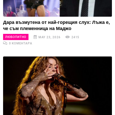
Дара възмутена от най-горещия слух: Лъжа е,
че съм племенница на Маджо
ЛЮБОПИТНО
MAY 23, 2026
2415
0 КОМЕНТАРА