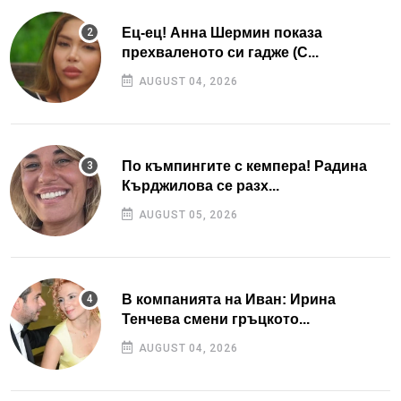
Ец-ец! Анна Шермин показа
прехваленото си гадже (С...
AUGUST 04, 2026
По къмпингите с кемпера! Радина
Кърджилова се разх...
AUGUST 05, 2026
В компанията на Иван: Ирина
Тенчева смени гръцкото...
AUGUST 04, 2026