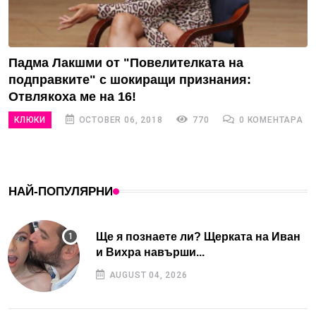
Падма Лакшми от "Повелителката на
подправките" с шокиращи признания:
Отвлякоха ме на 16!
КЛЮКИ
OCTOBER 06, 2018
770
0 КОМЕНТАРА
НАЙ-ПОПУЛЯРНИ
Ще я познаете ли? Щерката на Иван
и Вихра навърши...
AUGUST 04, 2026