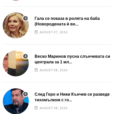
Гала се показа в ролята на баба
(Новородената ѝ вн...
AUGUST 07, 2026
Веско Маринов пусна слънчевата си
централа за 1 мл...
AUGUST 08, 2026
След Геро и Ники Кънчев се разведе
тихомълком с го...
AUGUST 08, 2026