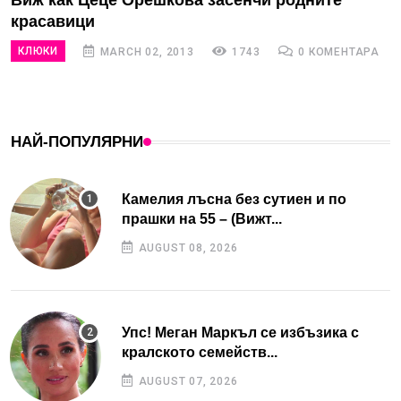
Виж как Цеце Орешкова засенчи родните
красавици
КЛЮКИ
MARCH 02, 2013
1743
0 КОМЕНТАРА
НАЙ-ПОПУЛЯРНИ
Камелия лъсна без сутиен и по
прашки на 55 – (Вижт...
AUGUST 08, 2026
Упс! Меган Маркъл се избъзика с
кралското семейств...
AUGUST 07, 2026