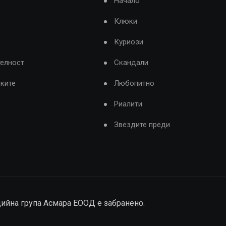
Начало
Клюки
Куриози
телност
Скандали
тките
Любопитно
Риалити
Звездите преди
дийна група Асмара ЕООД е забранено.