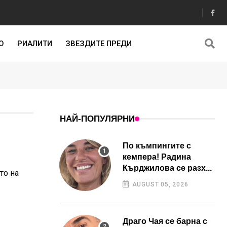
О
РИАЛИТИ
ЗВЕЗДИТЕ ПРЕДИ
НАЙ-ПОПУЛЯРНИ
По къмпингите с
кемпера! Радина
Кърджилова се разх...
то на
AUGUST 05, 2026
Драго Чая се барна с