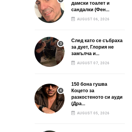
дамски тоалет и
сандалки (Фен...
AUGUST 06, 2026
След като се събраха
за дует, Глория не
замълча и...
AUGUST 07, 2026
150 бона гушва
Коцето за
разкостеното си ауди
(Дра...
AUGUST 05, 2026