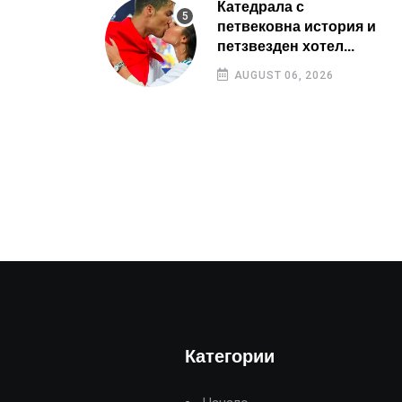
Катедрала с
петвековна история и
петзвезден хотел...
AUGUST 06, 2026
Категории