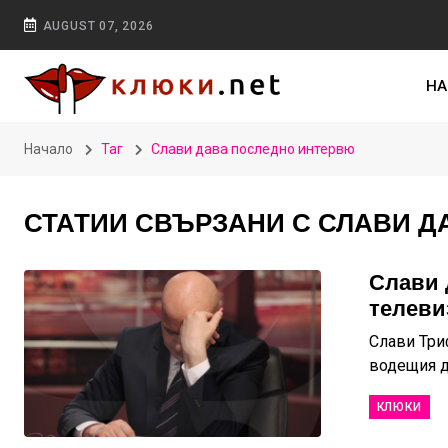
AUGUST 07, 2026
НА
Начало
Таг
Слави дава последно интервю
СТАТИИ СВЪРЗАНИ С СЛАВИ 
Слави 
телеви
Слави Три
водещия да
КЛЮКИ