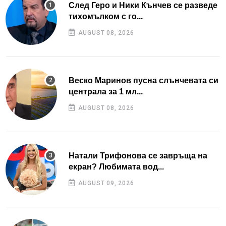
След Геро и Ники Кънчев се разведе
тихомълком с го...
AUGUST 08, 2026
Веско Маринов пусна слънчевата си
централа за 1 мл...
AUGUST 08, 2026
Натали Трифонова се завръща на
екран? Любимата вод...
AUGUST 09, 2026