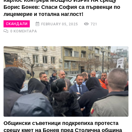
Карлос Контрера МОЩНО ИЗРИГНА срещу
Борис Бонев: Спаси София са първенци по
лицемерие и тотална наглост!
СКАНДАЛИ
FEBRUARY 05, 2025
721
0 КОМЕНТАРА
Общински съветници подкрепиха протеста
срещу кмет на Бонев пред Столична община