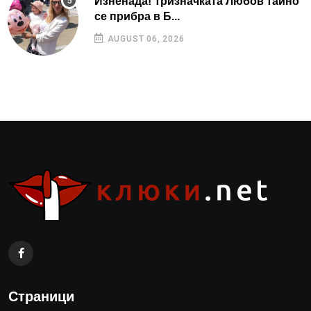
Изненада! Тризначката Любов тайно
се прибра в Б...
AUGUST 06, 2026
Страници