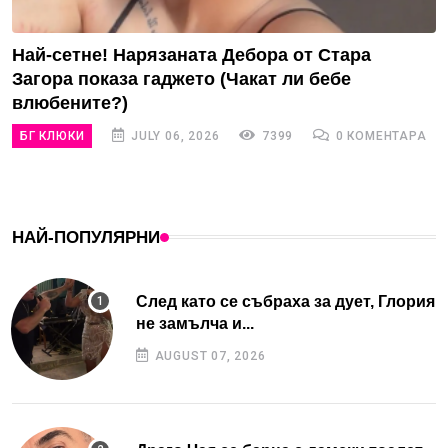
Най-сетне! Нарязаната Дебора от Стара
Загора показа гаджето (Чакат ли бебе
влюбените?)
БГ КЛЮКИ
JULY 06, 2026
7399
0 КОМЕНТАРА
НАЙ-ПОПУЛЯРНИ
След като се събраха за дует, Глория
не замълча и...
AUGUST 07, 2026