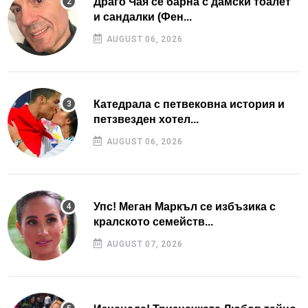
Драго Чая се барна с дамски тоалет
и сандалки (Фен...
AUGUST 06, 2026
Катедрала с петвековна история и
петзвезден хотел...
AUGUST 06, 2026
Упс! Меган Маркъл се избъзика с
кралското семейств...
AUGUST 07, 2026