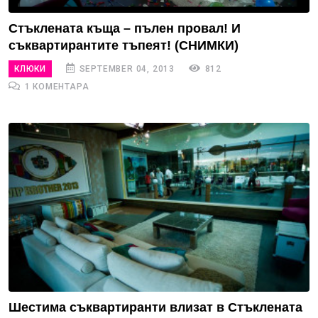
Стъклената къща – пълен провал! И
съквартирантите тъпеят! (СНИМКИ)
КЛЮКИ
SEPTEMBER 04, 2013
812
1 КОМЕНТАРА
Шестима съквартиранти влизат в Стъклената