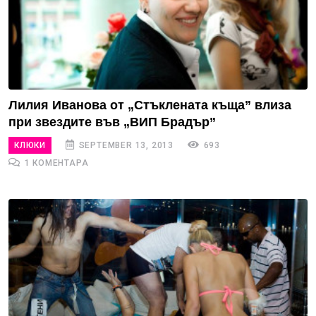
Лилия Иванова от „Стъклената къща” влиза
при звездите във „ВИП Брадър”
КЛЮКИ
SEPTEMBER 13, 2013
693
1 КОМЕНТАРА