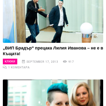
„ВИП Брадър” прецака Лилия Иванова – не е в
Къщата!
КЛЮКИ
SEPTEMBER 17, 2013
917
1 КОМЕНТАРА