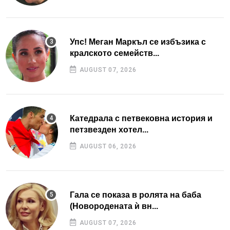
Упс! Меган Маркъл се избъзика с
кралското семейств...
AUGUST 07, 2026
Катедрала с петвековна история и
петзвезден хотел...
AUGUST 06, 2026
Гала се показа в ролята на баба
(Новородената ѝ вн...
AUGUST 07, 2026