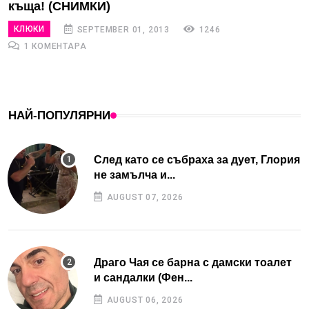
къща! (СНИМКИ)
КЛЮКИ
SEPTEMBER 01, 2013
1246
1 КОМЕНТАРА
НАЙ-ПОПУЛЯРНИ
След като се събраха за дует, Глория
не замълча и...
AUGUST 07, 2026
Драго Чая се барна с дамски тоалет
и сандалки (Фен...
AUGUST 06, 2026