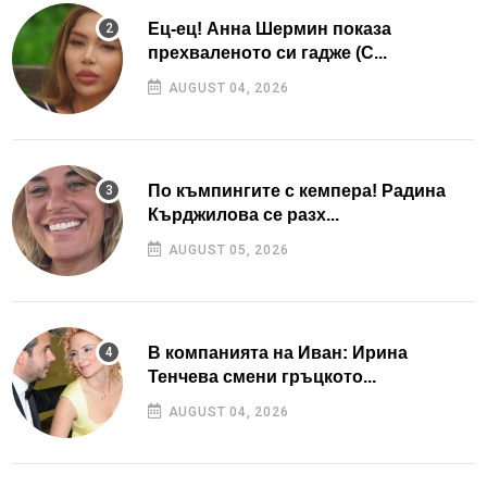
Ец-ец! Анна Шермин показа
прехваленото си гадже (С...
AUGUST 04, 2026
По къмпингите с кемпера! Радина
Кърджилова се разх...
AUGUST 05, 2026
В компанията на Иван: Ирина
Тенчева смени гръцкото...
AUGUST 04, 2026