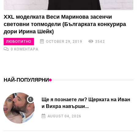
XXL моделката Веси Маринова засенчи
световни топмодели (Българката конкурира
дори Ирина Шейк)
ЛЮБОПИТНО
OCTOBER 29, 2019
3542
0 КОМЕНТАРА
НАЙ-ПОПУЛЯРНИ
Ще я познаете ли? Щерката на Иван
и Вихра навърши...
AUGUST 04, 2026