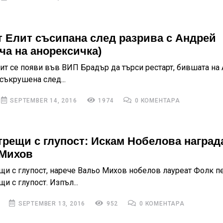
т Елит съсипана след разрива с Андрей
ча на анорексичка)
лит се появи във ВИП Брадър да търси рестарт, бившата на
съкрушена след...
SEPTEMBER 14, 2016
1974
0 КОМЕНТАРА
трещи с глупост: Искам Нобелова награда
Михов
щи с глупост, нарече Вальо Михов нобелов лауреат Фолк п
и с глупост. Изпъл...
SEPTEMBER 13, 2016
952
0 КОМЕНТАРА