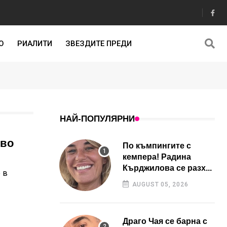
О
РИАЛИТИ
ЗВЕЗДИТЕ ПРЕДИ
НАЙ-ПОПУЛЯРНИ
кво
По къмпингите с
кемпера! Радина
Кърджилова се разх...
 в
AUGUST 05, 2026
Драго Чая се барна с