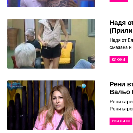
Надя о
(Прили
Надя от Е
смазана и 
КЛЮКИ
Рени в
Вальо 
Рени втре
Рени втрещ
РИАЛИТИ