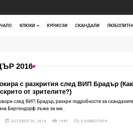
ЧАЛО
КЛЮКИ
КУРИОЗИ
СКАНДАЛИ
ЛЮБОПИТН
ЪР 2016
окира с разкрития след ВИП Брадър (Ка
 скрито от зрителите?)
овори след ВИП Брадър, разкри подробности за скандалите
на Бергендорф лъже за ми...
OCTOBER 26, 2016
1085
0 КОМЕНТАРА