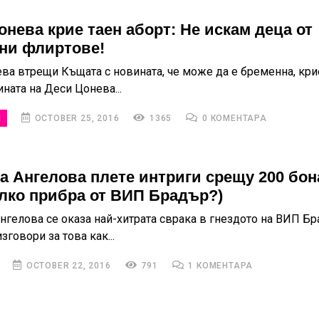
онева крие таен аборт: Не искам деца от
ни флиртове!
ва втрещи Къщата с новината, че може да е бременна, кри
ната на Деси Цонева...
И
OCTOBER 25, 2016
1365
0 КОМЕНТАРА
а Ангелова плете интриги срещу 200 бон
олко прибра от ВИП Брадър?)
нгелова се оказа най-хитрата сврака в гнездото на ВИП Бр
зговори за това как...
OCTOBER 22, 2016
791
1 КОМЕНТАРА