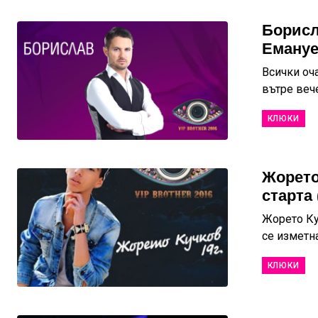
Борисл
Емануе
Всички оча
вътре вече
КЛЮКИ
Жорето
старта 
Жорето Ку
се изметн
КЛЮКИ