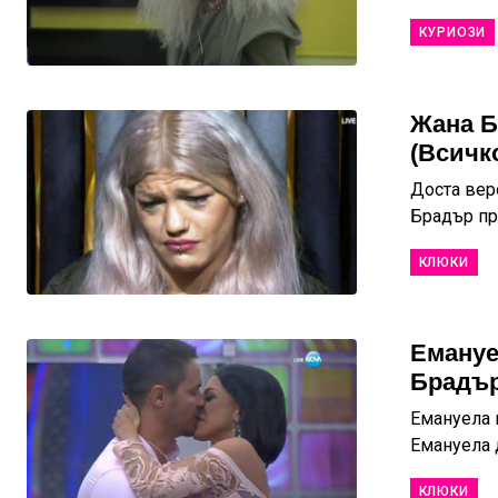
КУРИОЗИ
Жана Б
(Всичк
Доста вер
Брадър пр
КЛЮКИ
Емануе
Брадър
Емануела 
Емануела д
КЛЮКИ