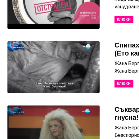
изнудване 
КЛЮКИ
Спипах
(Ето к
Жана Берг
Жана Берг
КЛЮКИ
Съквар
гнусна!
Жана Берг
Безспорно 