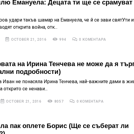
плю Емануела: Децата ти ще се срамуват
ров удари такъв шамар на Емануела, че й се зави святУти и
одят открита война, отк...
OCTOBER 21, 2016
994
0 КОМЕНТАРА
вата на Ирина Тенчева не може да я тър
ални подробности)
а Иван не понасяла Ирина Тенчева, най-важните дами в жи
 открито се ненави...
OCTOBER 21, 2016
8057
0 КОМЕНТАРА
ла пак оплете Борис (Ще се съберат ли
?)