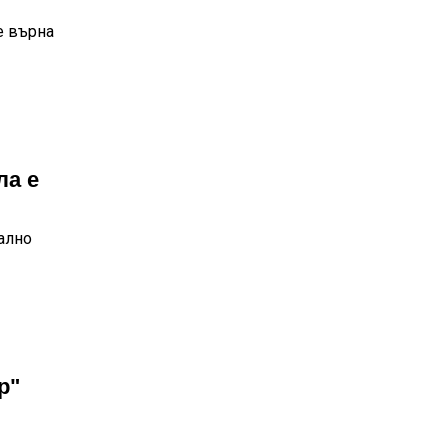
е върна
ла е
ално
р"