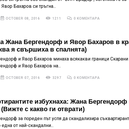
Явор Бахаров си тръгна...
OCTOBER 08, 2016
1211
0 КОМЕНТАРА
а Жана Бергендорф и Явор Бахаров в кр
аква я свършиха в спалнята)
ендорф и Явор Бахаров минаха всякакви граници Скарани
ендорф и Явор Бахаров на...
OCTOBER 07, 2016
3297
0 КОМЕНТАРА
тирантите избухнаха: Жана Бергендорф 
 (Вижте с какво ги отврати)
ендорф за пореден път успя да скандализира съквартирант
една от най-скандални...