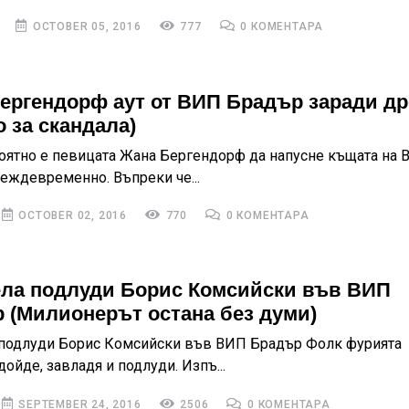
OCTOBER 05, 2016
777
0 КОМЕНТАРА
ергендорф аут от ВИП Брадър заради др
о за скандала)
оятно е певицата Жана Бергендорф да напусне къщата на 
еждевременно. Въпреки че...
OCTOBER 02, 2016
770
0 КОМЕНТАРА
ла подлуди Борис Комсийски във ВИП
 (Милионерът остана без думи)
подлуди Борис Комсийски във ВИП Брадър Фолк фурията
ойде, завладя и подлуди. Изпъ...
SEPTEMBER 24, 2016
2506
0 КОМЕНТАРА