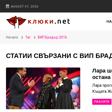
AUGUST 07, 2026
НА
Начало
Таг
ВИП Брадър 2016
СТАТИИ СВЪРЗАНИ С ВИП БРАД
Лара ш
остана
Лара прог
Къщата Жа
РИАЛИТИ