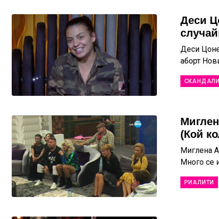
Деси Ц
случай
Деси Цоне
аборт Нови
СКАНДАЛ
Миглен
(Кой к
Миглена А
Много се и
РИАЛИТИ